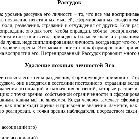
Рассудок
: уровень рассудка эго личности – то, что все мы воспринимае
ать появление негативных мыслей, сформированных суждением
 боли, разделения, страданий и отчуждения от других. Если ра
оправдание эго для того, чтобы оправдать себя за восприняты
чном итоге, они всегда приводят к большей боли и страданиям,
ебя лучше, недисциплинированная личность всегда ищет что-то, 
ыли удовлетворены. Это можно описать как формирование прив
 на восприятии эго. Нетренированный Рассудок проводит много 
Удаление ложных личностей Эго
ее сильны его стены разделения, формирующие привязки с Ин
ассудком, они находятся в состоянии постоянного страдания всл
удаления ассоциаций и назначения значений, которые расцвеч
ацию с точки зрения собственной ограниченности и сформиров
такими, каким мы не являемся. Когда человек замечает сформ
м, как происходит оценка и присвоение значений. Заметьте, ка
 реагировать с точки зрения наблюдателя, посредством связи 
и ассоциаций эго)
к или ассоциаций)