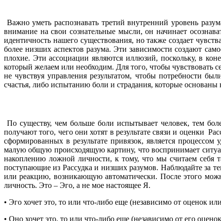
Важно уметь распознавать третий внутренний уровень разума
внимание на свои сознательные мысли, он начинает осознав
идентичность нашего существования, но также создает чувства
более низших аспектов разума. Эти зависимости создают само
плохие. Эти ассоциации являются иллюзий, поскольку, в коне
который желаем или необходим. Для того, чтобы чувствовать с
не чувствуя управления результатом, чтобы потребности б
счастья, либо испытанию боли и страдания, которые основаны
По существу, чем больше боли испытывает человек, тем бол
получают того, чего они хотят в результате связи и оценки Р
сформированных в результате привязок, является процессом 
малую общую происходящую картину, что воспринимает ситу
накоплению ложной личности, к тому, что мы считаем себя 
поступающие из Рассудка и низших разумов. Наблюдайте за те
или реакцию, возникающую автоматически. После этого можно
личность. Это – Эго, а не мое настоящее Я.
• Эго хочет это, то или что-либо еще (независимо от оценок ил
• Оно хочет это, то или что-либо еще (независимо от его оцено