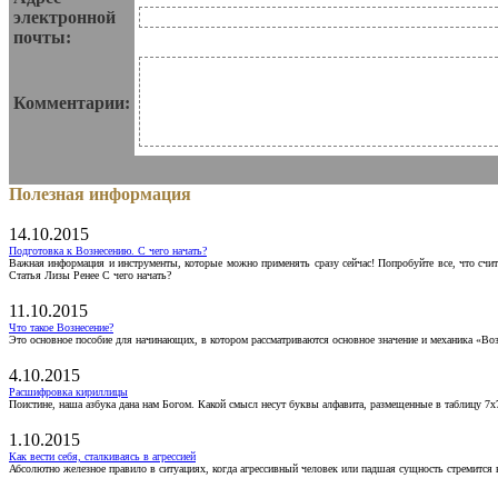
электронной
почты:
Комментарии:
Полезная информация
14.10.2015
Подготовка к Вознесению. С чего начать?
Важная информация и инструменты, которые можно применять сразу сейчас! Попробуйте все, что счит
Статья Лизы Ренее С чего начать?
11.10.2015
Что такое Вознесение?
Это основное пособие для начинающих, в котором рассматриваются основное значение и механика «Воз
4.10.2015
Расшифровка кириллицы
Поистине, наша азбука дана нам Богом. Какой смысл несут буквы алфавита, размещенные в таблицу 7х
1.10.2015
Как вести себя, сталкиваясь в агрессией
Абсолютно железное правило в ситуациях, когда агрессивный человек или падшая сущность стремится ва