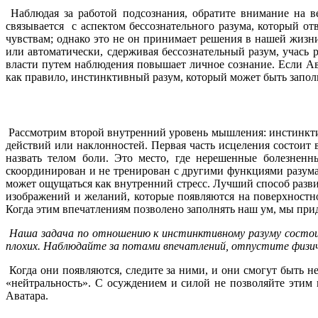
Наблюдая за работой подсознания, обратите внимание на ве
связывается с аспектом бессознательного разума, который о
чувствам; однако это не он принимает решения в нашей жизни
или автоматически, сдерживая бессознательный разум, учась
власти путем наблюдения повышает личное сознание. Если Авата
как правило, инстинктивный разум, который может быть запол
Рассмотрим второй внутренний уровень мышления: инстинкти
действий или наклонностей. Первая часть исцеления состоит
назвать телом боли. Это место, где нерешенные болезнен
скоординирован и не тренирован с другими функциями разума,
может ощущаться как внутренний стресс. Лучший способ разв
изображений и желаний, которые появляются на поверхностнос
Когда этим впечатлениям позволено заполнять наш ум, мы при
Наша задача по отношению к инстинктивному разуму состои
плохих. Наблюдайте за потами впечатлений, отпустите физи
Когда они появляются, следите за ними, и они смогут быть н
«нейтральность». С осуждением и силой не позволяйте этим
Аватара.