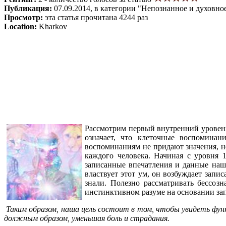
Публикация:
07.09.2014, в категории "Непознанное и духовно
Просмотр:
эта статья прочитана 4244 раз
Location:
Kharkov
Рассмотрим первый внутренний уровень
означает, что клеточные воспомина
воспоминаниям не придают значения, н
каждого человека. Начиная с уровня 
записанные впечатления и данные наш
властвует этот ум, он возбуждает зап
знали. Полезно рассматривать бессоз
инстинктивном разуме на основании за
Таким образом, наша цель состоит в том, чтобы увидеть фун
должным образом, уменьшая боль и страдания.