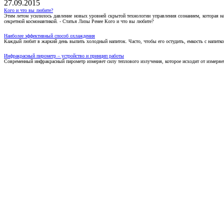
27.09.2015
Кого и что вы любите?
Этим летом усилилось давление новых уровней скрытой технологии управления сознанием, которая н
секретной космонавтикой. - Статья Лизы Ренее Кого и что вы любите?
Наиболее эффективный способ охлаждения
Каждый любит в жаркий день выпить холодный напиток. Часто, чтобы его остудить, емкость с напитко
Инфракрасный пирометр – устройство и принцип работы
Современный инфракрасный пирометр измеряет силу теплового излучения, которое исходит от измеряем