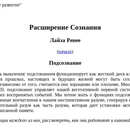
е развитие"
Расширение Сознания
Лайза Ренее
(
начало
)
Подсознание
 мышления: подсознанием функционирует как жесткий диск кле
ния прошлых, настоящих и будущих жизней могут быть со
езависимо от того, считаются они хорошими или плохими. Мно
1D, подсознание управляет нашей вегетативной нервной сист
их воспринятых событий. Мы хотим знать о функциях подсозна
исанные впечатления в нашем инстинктивном разуме, генерируя
нательный разум как часть разума, которая дает установки 
писанной памяти.
кции каждого из них, рассмотреть, как они работают и взаимо