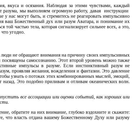
ия, вкуса и осязания. Наблюдая за этими чувствами, каждый
ект разума, мы выполняем огромную работу, давая инструкции
е у нас могут быть, и стремитесь не реагировать импульсивно
ния ваш Божественный дух или разум Аватара, и понимание их
я той частью тела, которая сигнализирует сильнее всех, а это,
 что угодно.
е люди не обращают внимания на причину своих импульсивных
ни посвящены самосознанию. Этот второй уровень можно также
нктивные импульсы в разуме. Если инстинктивный разум не
азум, проявляя желания, вожделения и фантазии. Это давление
тобы узнать о потоках этих комбинированных мыслей, эмоций,
ят назад. Это подобно приливам и отливам океанических волн.
стить все ассоциации или оценки событий, как хороших или
сти.
ние, обратите на них внимание, глубоко вздохните и скажите:
е, что власть отдана вашему Божественному Духу или разуму