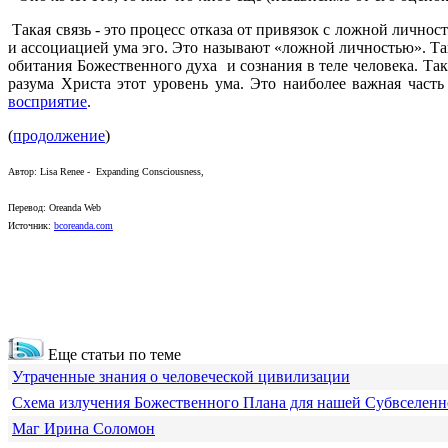
Такая связь - это процесс отказа от привязок с ложной личнос
и ассоциацией ума эго. Это называют «ложной личностью». Та
обитания Божественного духа и сознания в теле человека. Т
разума Христа этот уровень ума. Это наиболее важная част
восприятие
.
(
продолжение
)
Автор:
Lisa Renee - Expanding Consciousness
,
Перевод: Oreanda Web
Источник:
bcoreanda.com
Еще статьи по теме
Утраченные знания о человеческой цивилизации
Схема излучения Божественного Плана для нашей Субвселен
Маг Ирина Соломон