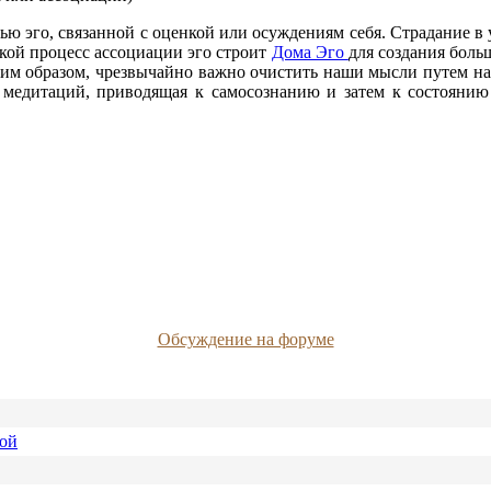
тью эго, связанной с оценкой или осуждениям себя. Страдание в 
кой процесс ассоциации эго строит
Дома Эго
для создания боль
аким образом, чрезвычайно важно очистить наши мысли путем н
ь медитаций, приводящая к самосознанию и затем к состояни
Обсуждение на форуме
ной