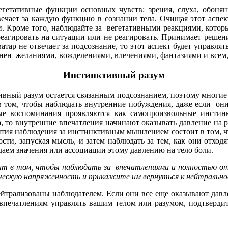
гетативные функции основных чувств: зрения, слуха, обонян
твечает за каждую функцию в сознании тела. Очищая этот асп
. Кроме того, наблюдайте за вегетативными реакциями, которы
 реагировать на ситуации или не реагировать. Принимает реше
р не отвечает за подсознание, то этот аспект будет управлятьс
нен желаниями, вожделениями, влечениями, фантазиями и всем,
Инстинктивный разум
вный разум остается связанным подсознанием, поэтому многи
 в том, чтобы наблюдать внутренние побуждения, даже если о
ные воспоминания проявляются как самопроизвольные инсти
 то внутренние впечатления начинают оказывать давление на р
ития наблюдения за инстинктивным мышлением состоит в том, ч
ти, запуская мысль, и затем наблюдать за тем, как они отход
даем значения или ассоциации этому давлению на тело боли.
т в том, чтобы наблюдать за впечатлениями и полностью отпу
ческую напряженность и прикажите им вернуться к нейтрально
ейтрализованы наблюдателем. Если они все еще оказывают давле
 впечатлениям управлять вашим телом или разумом, подтвердит