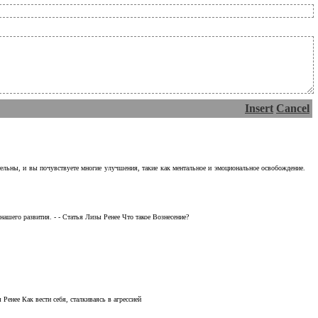
Insert
Cancel
тельны, и вы почувствуете многие улучшения, такие как ментальное и эмоциональное освобождение.
ашего развития. - - Статья Лизы Ренее Что такое Вознесение?
Ренее Как вести себя, сталкиваясь в агрессией