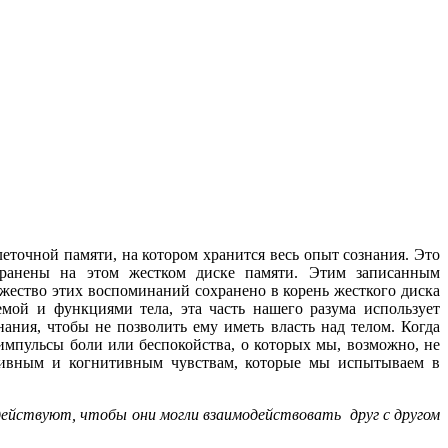
точной памяти, на котором хранится весь опыт сознания. Это
хранены на этом жестком диске памяти. Этим записанным
жество этих воспоминаний сохранено в корень жесткого диска
емой и функциями тела, эта часть нашего разума использует
ния, чтобы не позволить ему иметь власть над телом. Когда
 импульсы боли или беспокойства, о которых мы, возможно, не
активным и когнитивным чувствам, которые мы испытываем в
действуют, чтобы они могли взаимодействовать друг с другом