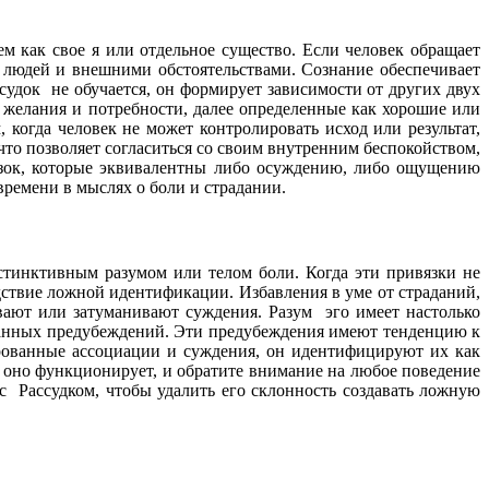
м как свое я или отдельное существо. Если человек обращает
 людей и внешними обстоятельствами. Сознание обеспечивает
ссудок не обучается, он формирует зависимости от других двух
е желания и потребности, далее определенные как хорошие или
 когда человек не может контролировать исход или результат,
что позволяет согласиться со своим внутренним беспокойством,
язок, которые эквивалентны либо осуждению, либо ощущению
времени в мыслях о боли и страдании.
стинктивным разумом или телом боли. Когда эти привязки не
едствие ложной идентификации. Избавления в уме от страданий,
ивают или затуманивают суждения. Разум эго имеет настолько
анных предубеждений. Эти предубеждения имеют тенденцию к
ированные ассоциации и суждения, он идентифицируют их как
к оно функционирует, и обратите внимание на любое поведение
с Рассудком, чтобы удалить его склонность создавать ложную