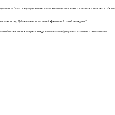
аправлена на более сконцентрированные усилия военно-промышленного комплекса и включает в себя с
м ставят на лед. Действительно ли это самый эффективный способ охлаждения?
ого объекта и лежит в интервале между длинами волн инфракрасного излучения и дневного света.