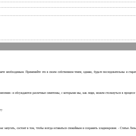
аете необходимым. Применяйте это в своем собственном темпе, однако, будьте последовательны и стара
несения» и обсуждаются различные симптомы, с которыми мы, как люди, можем столкнуться в процессе н
7?
с запугать, состоит в том, чтобы всегда оставаться спокойным и сохранять хладнокровие. - Статья Лизы 