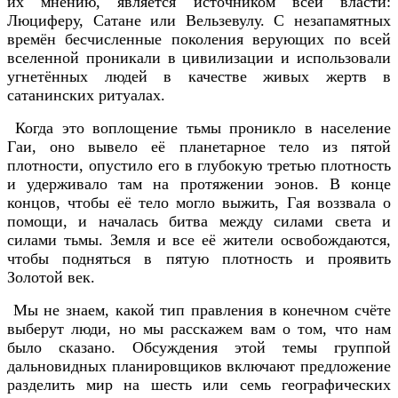
их мнению, является источником всей власти:
Люциферу, Сатане или Вельзевулу. С незапамятных
времён бесчисленные поколения верующих по всей
вселенной проникали в цивилизации и использовали
угнетённых людей в качестве живых жертв в
сатанинских ритуалах.
Когда это воплощение тьмы проникло в население
Гаи, оно вывело её планетарное тело из пятой
плотности, опустило его в глубокую третью плотность
и удерживало там на протяжении эонов. В конце
концов, чтобы её тело могло выжить, Гая воззвала о
помощи, и началась битва между силами света и
силами тьмы. Земля и все её жители освобождаются,
чтобы подняться в пятую плотность и проявить
Золотой век.
Мы не знаем, какой тип правления в конечном счёте
выберут люди, но мы расскажем вам о том, что нам
было сказано. Обсуждения этой темы группой
дальновидных планировщиков включают предложение
разделить мир на шесть или семь географических