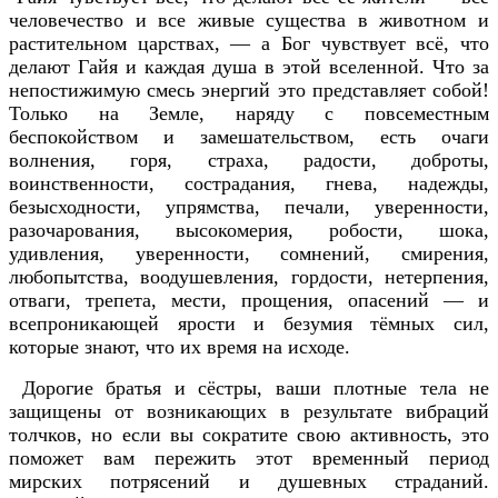
человечество и все живые существа в животном и
растительном царствах, — а Бог чувствует всё, что
делают Гайя и каждая душа в этой вселенной. Что за
непостижимую смесь энергий это представляет собой!
Только на Земле, наряду с повсеместным
беспокойством и замешательством, есть очаги
волнения, горя, страха, радости, доброты,
воинственности, сострадания, гнева, надежды,
безысходности, упрямства, печали, уверенности,
разочарования, высокомерия, робости, шока,
удивления, уверенности, сомнений, смирения,
любопытства, воодушевления, гордости, нетерпения,
отваги, трепета, мести, прощения, опасений — и
всепроникающей ярости и безумия тёмных сил,
которые знают, что их время на исходе.
Дорогие братья и сёстры, ваши плотные тела не
защищены от возникающих в результате вибраций
толчков, но если вы сократите свою активность, это
поможет вам пережить этот временный период
мирских потрясений и душевных страданий.