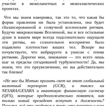
участие в межпланетных и межгалактических
проектах.
Что мы знаем наверняка, так это то, что какая бы
форма правления ни была установлена, она будет
сбалансированной и созвучной вселенским ритмам.
Будучи микрокосмами Вселенной, вы и все остальные
души в вашем мире всегда подсознательно ощущали
эти ритмы, но сознательное восприятие было
подавлено плотностью ваших тел. Вскоре вы
почувствуете, что вибрируете в унисон с этими
ритмами. Дорогие мои, ликование — это всего лишь
шаг за пределы сегодняшней турбулентности! Да, мы
знаем, что это преувеличение, но вы действительно
так близки!
«Не мог бы Мэтью пролить свет на этот глобальный
валютный переворот (GCR), а также на
NESARA/GESARA и квантовую финансовую систему
(QFS), которые предположительно появятся, как
только новый президент вступит в должность?
Похоже, всё это сводится к тому, что внезапно у всех