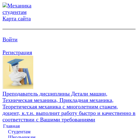
Карта сайта
Войти
Регистрация
Преподаватель дисциплины Детали машин,
Техническая механика, Прикладная механика,
Теоретическая механика с многолетним стажем,
доцент, к.т.н. выполнит работу быстро и качественно в
соответствии с Вашими требованиями
Главная
Студентам
Школьникам