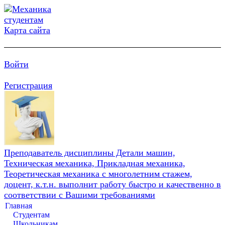
Карта сайта
Войти
Регистрация
Преподаватель дисциплины Детали машин,
Техническая механика, Прикладная механика,
Теоретическая механика с многолетним стажем,
доцент, к.т.н. выполнит работу быстро и качественно в
соответствии с Вашими требованиями
Главная
Студентам
Школьникам