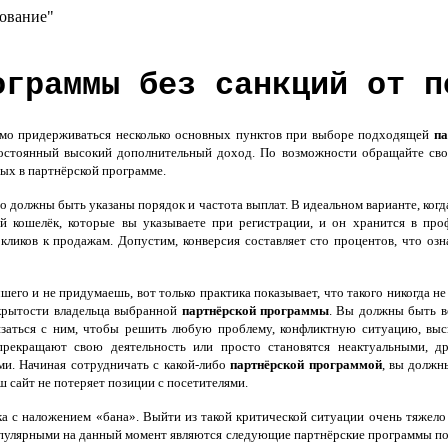
рование"
ограммы без санкций от п
о придерживаться несколько основных пунктов при выборе подходящей
па
стоянный высокий дополнительный доход. По возможности обращайте своё
ых в партнёрской программе.
о должны быть указаны порядок и частота выплат. В идеальном варианте, когд
й кошелёк, которые вы указываете при регистрации, и он хранится в про
кликов к продажам. Допустим, конверсия составляет сто процентов, что оз
его и не придумаешь, вот только практика показывает, что такого никогда не
крытости владельца выбранной
партнёрской программы
. Вы должны быть в
заться с ним, чтобы решить любую проблему, конфликтную ситуацию, выс
прекращают свою деятельность или просто становятся неактуальными, д
ми. Начиная сотрудничать с какой-либо
партнёрской программой
, вы должн
ш сайт не потеряет позиции с посетителями.
а с наложением «бана». Выйти из такой критической ситуации очень тяжело и
пулярными на данный момент являются следующие партнёрские программы пос