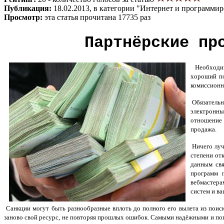
Публикация:
18.02.2013, в категории "Интернет и программи
Просмотр:
эта статья прочитана 17735 раз
Партнёрские пр
Необходим
хороший по
комиссионн
Обязательн
электронны
отношение 
продажа.
Ничего лучш
степени от
данным свя
программ 
вебмастера
систем и ва
Санкции могут быть разнообразные вплоть до полного его вылета из поиск
заново свой ресурс, не повторяя прошлых ошибок. Самыми надёжными и по