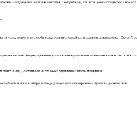
несения» и обсуждаются различные симптомы, с которыми мы, как люди, можем столкнуться в процессе н
7?
с запугать, состоит в том, чтобы всегда оставаться спокойным и сохранять хладнокровие. - Статья Лизы 
аправлена на более сконцентрированные усилия военно-промышленного комплекса и включает в себя с
м ставят на лед. Действительно ли это самый эффективный способ охлаждения?
ого объекта и лежит в интервале между длинами волн инфракрасного излучения и дневного света.