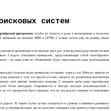
оисковых систем
ртнёрской программы
, чтобы не попасть в руки к мошенникам и получать
 внимание на наличие ИНН и ОГРН, а только потом уже на размер своих
а выплаты производятся не меньше двух раз в месяц непосредственно на ваш
филе. Следует учитывать конверсию, представляющая собой своеобразное
начает - на один клик по объявлению будет приходиться одна долгожданная
 выходит (хорошо когда конверсия составляет один к ста). Многое зависит от
сегда уверены в том, что круглосуточно сможете по различным контактным
казать своё мнение попросить помощи. С каждым днём одни партнёрские
ругие более выгодные открываются и быстро находят рекламодателей с
ы на сто процентов быть уверены, что не последуют санкции от поисковых
 дорого. В таком случае лучше отказаться от домена и начинать развивать
ле установки которых вы не получите санкции и они принесут вам хороший