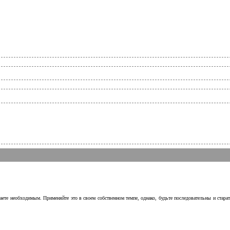
аете необходимым. Применяйте это в своем собственном темпе, однако, будьте последовательны и стара