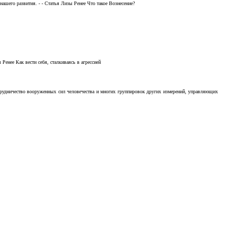
ашего развития. - - Статья Лизы Ренее Что такое Вознесение?
Ренее Как вести себя, сталкиваясь в агрессией
отрудничество вооруженных сил человечества и многих группировок других измерений, управляющих