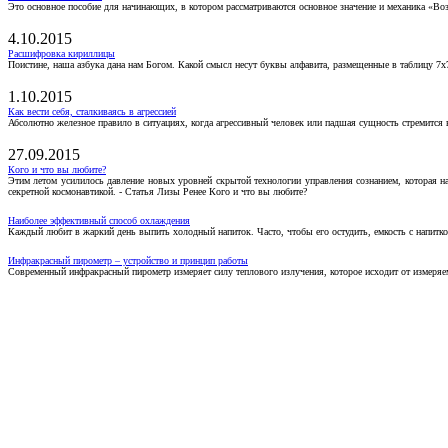
Это основное пособие для начинающих, в котором рассматриваются основное значение и механика «Воз
4.10.2015
Расшифровка кириллицы
Поистине, наша азбука дана нам Богом. Какой смысл несут буквы алфавита, размещенные в таблицу 7х
1.10.2015
Как вести себя, сталкиваясь в агрессией
Абсолютно железное правило в ситуациях, когда агрессивный человек или падшая сущность стремится ва
27.09.2015
Кого и что вы любите?
Этим летом усилилось давление новых уровней скрытой технологии управления сознанием, которая н
секретной космонавтикой. - Статья Лизы Ренее Кого и что вы любите?
Наиболее эффективный способ охлаждения
Каждый любит в жаркий день выпить холодный напиток. Часто, чтобы его остудить, емкость с напитко
Инфракрасный пирометр – устройство и принцип работы
Современный инфракрасный пирометр измеряет силу теплового излучения, которое исходит от измеряем