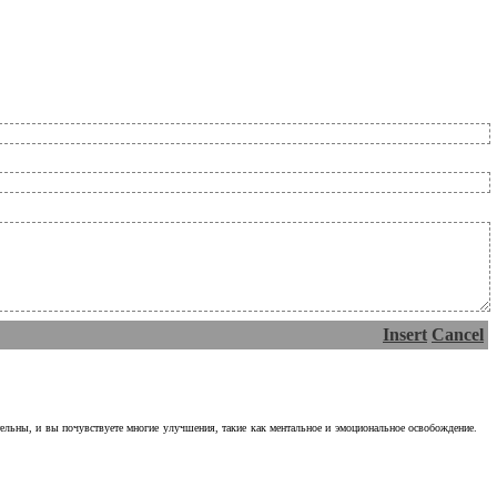
Insert
Cancel
тельны, и вы почувствуете многие улучшения, такие как ментальное и эмоциональное освобождение.