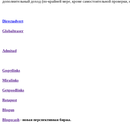
дополнительный доход (по-крайней мере, кроме самостоятельной проверки, 
Directadvert
Globalteaser
Admitad
Gogetlinks
Miralinks
Getgoodlinks
Rotapost
Blogun
Blogocash
-
новая перспективная биржа.