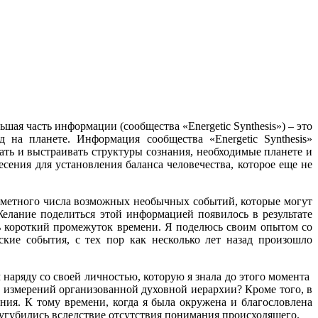
ая часть информации (сообщества «Energetic Synthesis») – это
 на планете. Информация сообщества «Energetic Synthesis»
ать и выстраивать структуры сознания, необходимые планете и
сения для установления баланса человечества, которое еще не
сметного числа возможных необычных событий, которые могут
елание поделиться этой информацией появилось в результате
ь короткий промежуток времени. Я поделюсь своим опытом со
кие события, с тех пор как несколько лет назад произошло
м наряду со своей личностью, которую я знала до этого момента
х измерений организованной духовной иерархии? Кроме того, в
ния. К тому времени, когда я была окружена и благословлена
угубились вследствие отсутствия понимания происходящего.