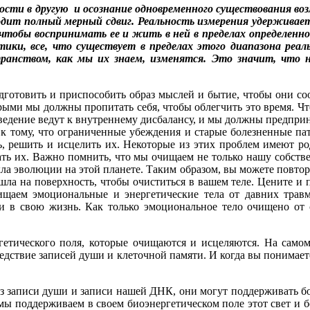
ьности в другую и осознание одновременного существования 
ходит полный мерный сдвиг. Реальность измерения удерживае
чтобы воспринимать ее и жить в ней в пределах определенн
ки, все, что существует в пределах этого диапазона реа
транством, как мы их знаем, изменятся. Это значит, что
дготовить и приспособить образ мыслей и бытие, чтобы они с
рыми мы должны пропитать себя, чтобы облегчить это время. Чт
ведение ведут к внутреннему дисбалансу, и мы должны предпри
 к тому, что ограниченные убеждения и старые болезненные па
 решить и исцелить их. Некоторые из этих проблем имеют ро
вать их. Важно помнить, что мы очищаем не только нашу собств
ла эволюции на этой планете. Таким образом, вы можете повтори
а на поверхность, чтобы очиститься в вашем теле. Цените и пр
ищаем эмоциональные и энергетические тела от давних трав
и в свою жизнь. Как только эмоциональное тело очищено от с
гетического поля, которые очищаются и исцеляются. На самом
дствие записей души и клеточной памяти. И когда вы понимаете,
з записи души и записи нашей ДНК, они могут поддерживать бол
ы поддерживаем в своем биоэнергетическом поле этот свет и б