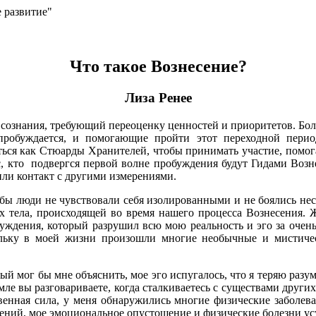
е развитие"
Что такое Вознесение?
Лиза Ренее
сознания, требующий переоценку ценностей и приоритетов. Больш
 пробуждается, и помогающие пройти этот переходной период
иться как Стюарды Хранителей, чтобы принимать участие, помог
с, кто подвергся первой волне пробуждения будут Гидами Возне
ли контакт с другими измерениями.
бы люди не чувствовали себя изолированными и не боялись не
х тела, происходящей во время нашего процесса Вознесения. Ж
буждения, который разрушил всю мою реальность и эго за очен
ольку в моей жизни произошли многие необычные и мистичес
ый мог бы мне объяснить, мое эго испугалось, что я теряю разу
мле вы разговариваете, когда сталкиваетесь с существами други
твенная сила, у меня обнаружились многие физические заболева
ений, мое эмоциональное опустошение и физические болезни ус