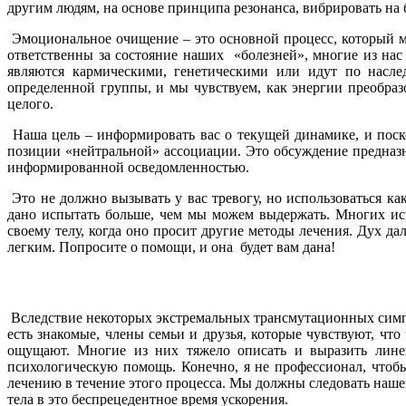
другим людям, на основе принципа резонанса, вибрировать на
Эмоциональное очищение – это основной процесс, который мы
ответственны за состояние наших «болезней», многие из нас
являются кармическими, генетическими или идут по насле
определенной группы, и мы чувствуем, как энергии преобразо
целого.
Наша цель – информировать вас о текущей динамике, и поск
позиции «нейтральной» ассоциации. Это обсуждение предназн
информированной осведомленностью.
Это не должно вызывать у вас тревогу, но использоваться 
дано испытать больше, чем мы можем выдержать. Многих ис
своему телу, когда оно просит другие методы лечения. Дух д
легким. Попросите о помощи, и она будет вам дана!
Вследствие некоторых экстремальных трансмутационных симпто
есть знакомые, члены семьи и друзья, которые чувствуют, ч
ощущают. Многие из них тяжело описать и выразить лине
психологическую помощь. Конечно, я не профессионал, чтоб
лечению в течение этого процесса. Мы должны следовать наше
тела в это беспрецедентное время ускорения.