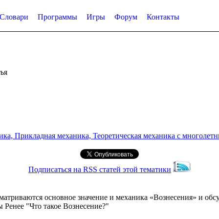
Словари
Программы
Игры
Форум
Контакты
ья
а, Прикладная механика, Теоретическая механика с многолетним
Подписаться на RSS статей этой тематики
сматриваются основное значение и механика «Вознесения» и обс
ы Ренее "Что такое Вознесение?"