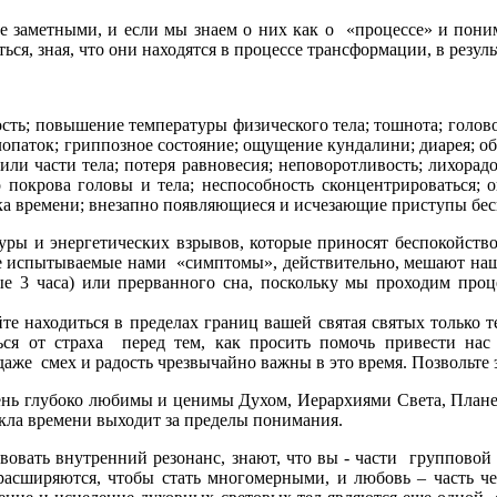
 заметными, и если мы знаем о них как о «процессе» и поним
ся, зная, что они находятся в процессе трансформации, в резуль
сть; повышение температуры физического тела; тошнота; голово
 лопаток; гриппозное состояние; ощущение кундалини; диарея; 
или части тела; потеря равновесия; неповоротливость; лихорадо
го покрова головы и тела; неспособность сконцентрироваться
ка времени; внезапно появляющиеся и исчезающие приступы бес
ры и энергетических взрывов, которые приносят беспокойство
орые испытываемые нами «симптомы», действительно, мешают на
е 3 часа) или прерванного сна, поскольку мы проходим проц
йте находиться в пределах границ вашей святая святых только т
я от страха перед тем, как просить помочь привести нас 
аже смех и радость чрезвычайно важны в это время. Позвольте э
 очень глубоко любимы и ценимы Духом, Иерархиями Света, План
кла времени выходит за пределы понимания.
твовать внутренний резонанс, знают, что вы - части группово
расширяются, чтобы стать многомерными, и любовь – часть че