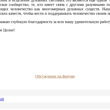
вление и исцеление духовных световых тел являются еще одной
кое сообщество, те, кто имеет связь с другими разумными пол
вающих человечество как многомерных духовных существ. Наш
рских качеств, чтобы вести и поддерживать человечество своим
ражаю глубокую благодарность за всю вашу удивительную работ
ое Целое!
Обсуждение на форуме
ной