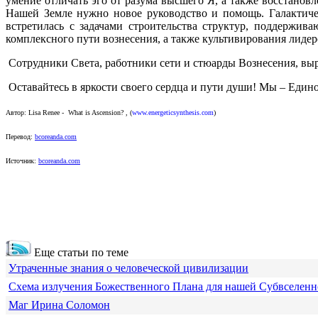
умение отличать эго от разума высшего Я, а также восстано
Нашей Земле нужно новое руководство и помощь. Галактичес
встретилась с задачами строительства структур, поддержи
комплексного пути вознесения, а также культивирования лиде
Сотрудники Света, работники сети и стюарды Вознесения, вы
Оставайтесь в яркости своего сердца и пути души! Мы – Един
Автор:
Lisa Renee - What is Ascension?
,
(
www.energeticsynthesis.com
)
Перевод:
bcoreanda.com
Источник:
bcoreanda.com
Еще статьи по теме
Утраченные знания о человеческой цивилизации
Схема излучения Божественного Плана для нашей Субвселен
Маг Ирина Соломон