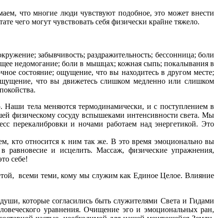
аем, что многие люди чувствуют подобное, это может внести
тате чего могут чувствовать себя физически крайне тяжело.
кружение; забывчивость; раздражительность; бессонница; боли
общее недомогание; боли в мышцах; кожная сыпь; покалывания в
чное состояние; ощущение, что вы находитесь в другом месте;
; ощущение, что вы движетесь слишком медленно или слишком
покойства.
. Наши тела меняются термодинамически, и с поступлением в
шей физическому сосуду вспышеками интенсивности света. Мы
есс перекалибровки и ночами работаем над энергетикой. Это
ем, кто относится к ним так же. В это время эмоционально вы
в равновесие и исцелить. Массаж, физические упражнения,
то себе!
етой, всеми теми, кому мы служим как Единое Целое. Влияние
й души, которые согласились быть служителями Света и Гидами
ловеческого уравнения. Очищение эго и эмоциональных ран,