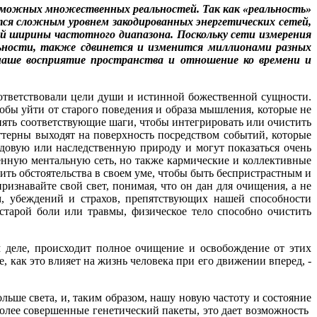
возможных множественных реальностей. Так как «реальность»
тся сложным уровнем закодированных энергетических сетей,
ой ширины частотного диапазона. Поскольку сети измерения
льности, также сдвинется и изменится миллионами разных
 наше восприятие пространства и отношение ко времени и
оответствовали цели души и истинной божественной сущности.
обы уйти от старого поведения и образа мышления, которые не
нять соответствующие шаги, чтобы интегрировать или очистить
ттерны выходят на поверхность посредством событий, которые
довую или наследственную природу и могут показаться очень
енную ментальную сеть, но также кармические и коллективные
ть обстоятельства в своем уме, чтобы быть беспристрастным и
изнавайте свой свет, понимая, что он дан для очищения, а не
м, убеждений и страхов, препятствующих нашей способности
тарой боли или травмы, физическое тело способно очистить
 деле, происходит полное очищение и освобождение от этих
 как это влияет на жизнь человека при его движении вперед, -
ьше света, и, таким образом, нашу новую частоту и состояние
олее совершенные генетический пакеты, это дает возможность