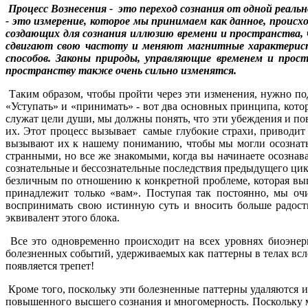
Процесс Вознесения - это переход сознания от одной реал
- это измерение, которое мы принимаем как данное, проис
создающих для сознания иллюзию времени и пространства, 
сдвигают свою частоту и меняют магнитные характеристи
способов. Законы природы, управляющие временем и прос
пространству также очень сильно изменятся.
Таким образом, чтобы пройти через эти изменения, нужно по
«Уступать» и «принимать» - вот два основных принципа, кото
служат цели души, мы должны понять, что эти убеждения и по
их. Этот процесс вызывает самые глубокие страхи, приводит
вызывают их к нашему пониманию, чтобы мы могли осознать,
странными, но все же знакомыми, когда вы начинаете осозна
сознательные и бессознательные последствия предыдущего цик
безличным по отношению к конкретной проблеме, которая вышл
принадлежит только «вам». Поступая так постоянно, мы оч
воспринимать свою истинную суть и вносить больше радост
эквивалент этого блока.
Все это одновременно происходит на всех уровнях биоэнер
болезненных событий, удерживаемых как паттерны в телах всле
появляется трепет!
Кроме того, поскольку эти болезненные паттерны удаляются и
повышенного высшего сознания и многомерность. Поскольку м