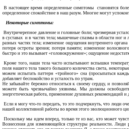
В настоящее время определенные симптомы становятся более
определенное спокойствие в наш разум. Многие могут успокоить
Некоторые симптомы:
Внутричерепное давление и головные боли; чрезмерная устало
в суставах и в частях тела; мышечные спазмы в области ног и
разных частях тела; изменение ощущения внутреннего органа 
потеря остроты зрения; потеря памяти; изменение волосяно
быстро и это вызывает «головокружение»; ощущение недостат
Кроме того, наши тела часто испытывают вспышки температу
поля нашего тела такого большого количества света, некот
можем испытать паттерн «тройного» сна (просыпаться кажды
добавляет беспокойство и усталость по утрам.
Не забывайте бережно относиться к своему сердцу, и позволя
можете быть чрезвычайно уязвимы. Мы должны освободитьс
энергетическая работа, применение духовных рекомендаций и д
Если я могу что-то передать, то это подчеркнуть, что люди
нашей коллективной работы во время этого эволюционного ци
Поскольку мы идем вперед, только те из вас, кто может чувс
Вознесения для изменяющейся структуры реальности. Люди 