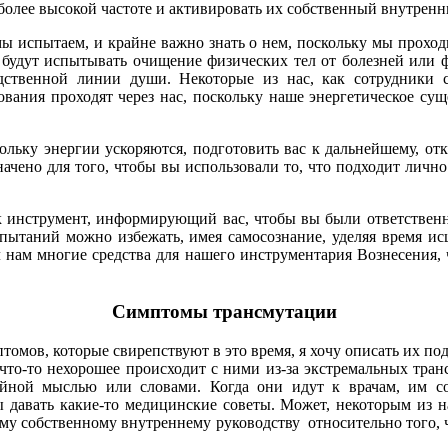
 более высокой частоте и активировать их собственный внутрен
 испытаем, и крайне важно знать о нем, поскольку мы проходи
 будут испытывать очищение физических тел от болезней или 
дственной линии души. Некоторые из нас, как сотрудники с
вания проходят через нас, поскольку наше энергетическое сущ
ольку энергии ускоряются, подготовить вас к дальнейшему, о
ачено для того, чтобы вы использовали то, что подходит лично
как инструмент, информирующий вас, чтобы вы были ответствен
пытаний можно избежать, имея самосознание, уделяя время и
ал нам многие средства для нашего инструментария Вознесения, 
Симптомы трансмутации
мов, которые свирепствуют в это время, я хочу описать их подр
то что-то нехорошее происходит с ними из-за экстремальных т
йной мыслью или словами. Когда они идут к врачам, им со
ы давать какие-то медицинские советы. Может, некоторым из н
му собственному внутреннему руководству относительно того, 