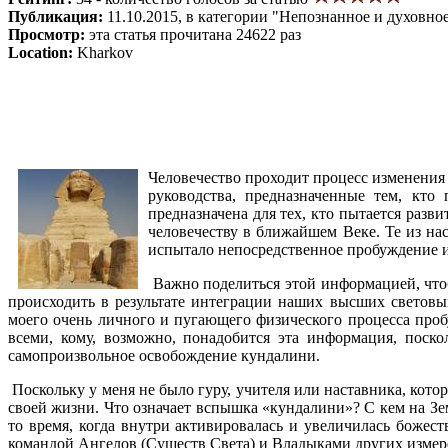
Публикация:
11.10.2015, в категории "Непознанное и духовно
Просмотр:
эта статья прочитана 24622 раз
Location:
Kharkov
Человечество проходит процесс изменения 
руководства, предназначенные тем, кто
предназначена для тех, кто пытается разв
человечеству в ближайшем Веке. Те из на
испытало непосредственное пробуждение и
Важно поделиться этой информацией, что
происходить в результате интеграции наших высших световы
моего очень личного и пугающего физического процесса про
всеми, кому, возможно, понадобится эта информация, поск
самопроизвольное освобождение кундалини.
Поскольку у меня не было гуру, учителя или наставника, котор
своей жизни. Что означает вспышка «кундалини»? С кем на Зе
то время, когда внутри активировалась и увеличилась божес
командой Ангелов (Существ Света) и Владыками других измер