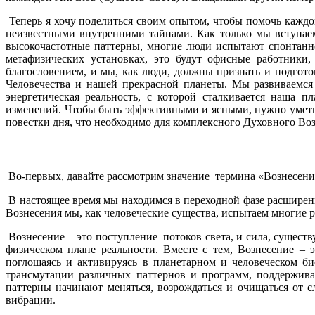
Теперь я хочу поделиться своим опытом, чтобы помочь каждом
неизвестными внутренними тайнами. Как только мы вступаем
высокочастотные паттерны, многие люди испытают спонтанно
метафизических установках, это будут офисные работник
благословением, и мы, как люди, должны признать и подготов
Человечества и нашей прекрасной планеты. Мы развиваемся
энергетическая реальность, с которой сталкивается наша 
изменений. Чтобы быть эффективными и ясными, нужно уметь
повестки дня, что необходимо для комплексного Духовного Во
Во-первых, давайте рассмотрим значение термина «Вознесени
В настоящее время мы находимся в переходной фазе расширен
Вознесения мы, как человеческие существа, испытаем многие 
Вознесение – это поступление потоков света, и сила, сущест
физическом плане реальности. Вместе с тем, Вознесение – 
поглощаясь и активируясь в планетарном и человеческом б
трансмутации различных паттернов и программ, поддержив
паттерны начинают меняться, возрождаться и очищаться от с
вибрации.