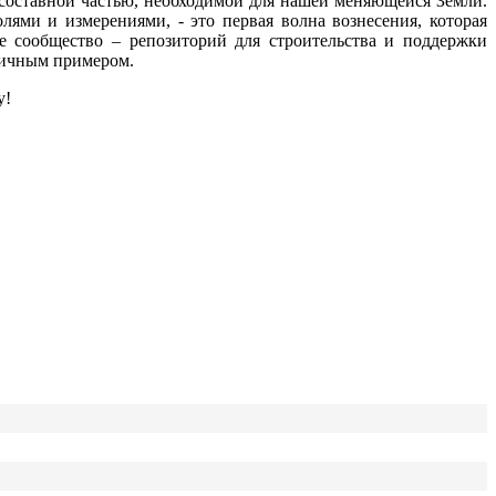
 составной частью, необходимой для нашей меняющейся Земли.
ями и измерениями, - это первая волна вознесения, которая
е сообщество – репозиторий для строительства и поддержки
 личным примером.
у!