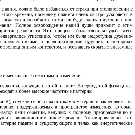
 знания, можно было избавиться от страха при столкновении с
того времени, поскольку планета очень быстро ускоряется в
огда это произойдет с ними, не будут знать о духовных или
знания. Полное освобождение нашей души приходит с этим
риятие реальности. Этот процесс - божественная судьба всего
одвергались угнетению, чтобы им была недоступна духовно-
тся предвестниками и первопроходцами будущих планетарных
е эволюционным контекстом, и осознавать скрытые внеземные
е и ментальные симптомы и изменения.
ущества, живущие на этой планете. В период этой фазы цикла
еходят в более высокие частотные паттерны.
 Я), спускается по этим потокам в материю и закрепляется на
тернах, поддерживаемых в пространстве измерения, которые,
лизатор цепи событий, ведущих к полному преобразованию и
Души в эволюционном цикле времени. Активировавшись, эти
паттерне памяти и существующего в телах как энергетические