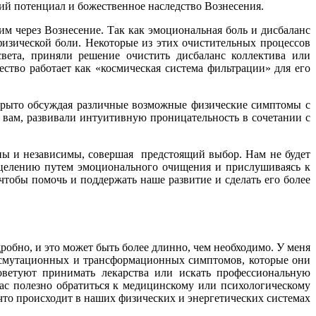
ний потенциал и божественное наследство Вознесения.
м через Вознесение. Так как эмоциональная боль и дисбаланс
физической боли. Некоторые из этих очистительных процессов
вета, приняли решение очистить дисбаланс коллектива или
ество работает как «космическая система фильтрации» для его
ткрыто обсуждая различные возможные физические симптомы с
 вам, развивали интуитивную проницательность в сочетании с
ны и независимы, совершая предстоящий выбор. Нам не будет
сцелению путем эмоционального очищения и прислушиваясь к
чтобы помочь и поддержать наше развитие и сделать его более
обно, и это может быть более длинно, чем необходимо. У меня
рансмутационных и трансформационных симптомов, которые они
ветуют принимать лекарства или искать профессиональную
ас полезно обратиться к медицинскому или психологическому
что происходит в наших физических и энергетических системах