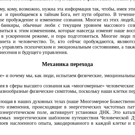
у, кому, возможно, нужна эта информация так, чтобы, имея эти
 и приобщаемся к тайнам Бога, нет пути обратно. В течение э
е пробуждение и изменение сознания. Многие из этих людей, к
и, банкиры, обычные люби с текущим уровнем массового со
иться к этим изменениям, которые навсегда изменят наше восп
 в ускоренном режиме, и пора подготовиться. Многие люди п
планета и человечество. Те, кто сейчас пробуждаются, являю
 управлять психическим и эмоциональным состояниями, а такж
знесения и будущего управления.
Механика перехода
е» и почему мы, как люди, испытаем физические, эмоциональны
ия в сферы высшего сознания как «многомерные» человеческие с
разнообразные физические симптомы, поскольку наши клетки пер
вующая в наших духовных телах (наше Многомерное Божественное
это изменения, происходящие в энергетических частотных пат
иоэнергетическом поле, активирует установки ДНК. Это ката
аемых энергетическим шаблоном путешествия Человеческой 
лоев наслоенного опыта, закодированного в каждой клетке и 