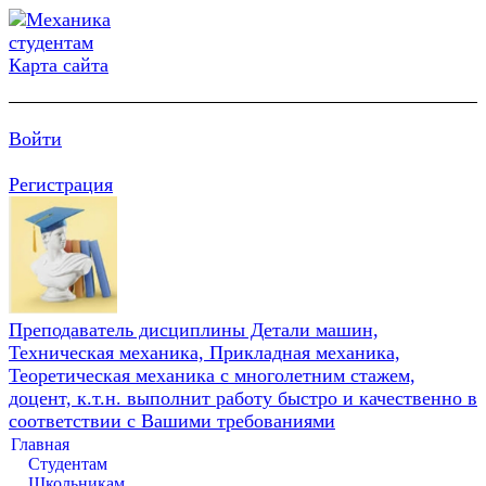
Карта сайта
Войти
Регистрация
Преподаватель дисциплины Детали машин,
Техническая механика, Прикладная механика,
Теоретическая механика с многолетним стажем,
доцент, к.т.н. выполнит работу быстро и качественно в
соответствии с Вашими требованиями
Главная
Студентам
Школьникам