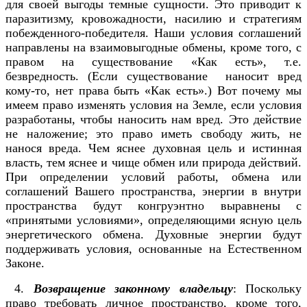
для своей выгоды темные сущности. Это приводит к
паразитизму, кровожадности, насилию и стратегиям
побежденного-победителя. Наши условия соглашений
направлены на взаимовыгодные обмены, кроме того, с
правом на существование «Как есть», т.е.
безвредность. (Если существование наносит вред
кому-то, нет права быть «Как есть».) Вот почему мы
имеем право изменять условия на Земле, если условия
разработаны, чтобы наносить нам вред. Это действие
не наложение; это право иметь свободу жить, не
нанося вреда. Чем яснее духовная цель и истинная
власть, тем яснее и чище обмен или природа действий.
При определении условий работы, обмена или
соглашений Вашего пространства, энергии в внутри
пространства будут конгруэнтно выравнены с
«принятыми условиями», определяющими ясную цель
энергетического обмена. Духовные энергии будут
поддерживать условия, основанные на Естественном
Законе.
4.
Возвращение законному владельц
у
: Поскольку
право требовать личное пространство, кроме того,