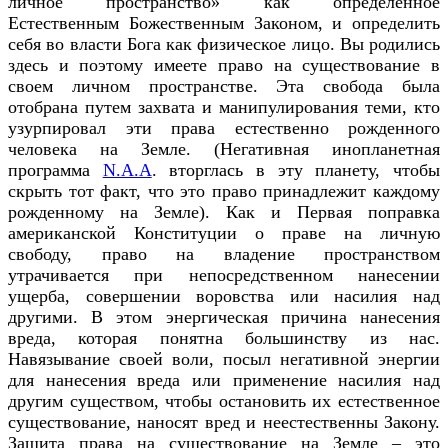
личное пространство» как определенное
Естественным Божественным Законом, и определить
себя во власти Бога как физическое лицо. Вы родились
здесь и поэтому имеете право на существование в
своем личном пространстве. Эта свобода была
отобрана путем захвата и манипулирования теми, кто
узурпировал эти права естественно рожденного
человека на Земле. (Негативная инопланетная
программа
N.A.A
. вторглась в эту планету, чтобы
скрыть тот факт, что это право принадлежит каждому
рожденному на Земле). Как и Первая поправка
американской Конституции о праве на личную
свободу, право на владение пространством
утрачивается при непосредственном нанесении
ущерба, совершении воровства или насилия над
другими. В этом энергическая причина нанесения
вреда, которая понятна большинству из нас.
Навязывание своей воли, посыл негативной энергии
для нанесения вреда или применение насилия над
другим существом, чтобы остановить их естественное
существование, наносят вред и неестественны Закону.
Защита права на существование на Земле – это