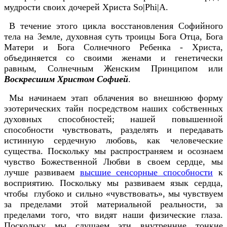
мудрости своих дочерей Христа So|Phi|A.
В течение этого цикла восстановления Софийного
тела на Земле, духовная суть троицы Бога Отца, Бога
Матери и Бога Солнечного Ребенка - Христа,
объединяется со своими женами и генетически
равным, Солнечным Женским Принципом или
Воскресшим Христом Софией
.
Мы начинаем этап облачения во внешнюю форму
эзотерических тайн посредством наших собственных
духовных способностей; нашей повышенной
способности чувствовать, разделять и передавать
истинную сердечную любовь, как человеческие
существа. Поскольку мы распространяем и осознаем
чувство Божественной Любви в своем сердце, мы
лучше развиваем
высшие сенсорные способности
к
восприятию. Поскольку мы развиваем язык сердца,
чтобы глубоко и сильно «чувствовать», мы чувствуем
за пределами этой материальной реальности, за
пределами того, что видят наши физические глаза.
Поскольку мы слушаем эти внутренние тонкие