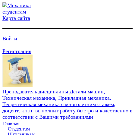
Карта сайта
Войти
Регистрация
Преподаватель дисциплины Детали машин,
Техническая механика, Прикладная механика,
Теоретическая механика с многолетним стажем,
доцент, к.т.н. выполнит работу быстро и качественно в
соответствии с Вашими требованиями
Главная
Студентам
Школьникам