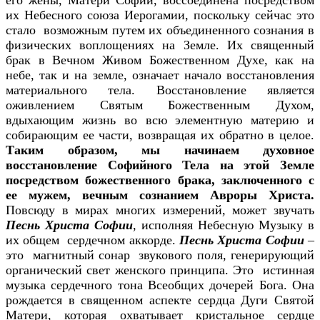
его жены, Матери Софии, воссоединена посредством
их Небесного союза Иерогамии, поскольку сейчас это
стало возможным путем их объединенного сознания в
физических воплощениях на Земле. Их священный
брак в Вечном Живом Божественном Духе, как на
небе, так и на земле, означает начало восстановления
материального тела. Восстановление является
оживлением Святым Божественным Духом,
вдыхающим жизнь во всю элементную материю и
собирающим ее части, возвращая их обратно в целое.
Таким образом, мы начинаем духовное
восстановление Софийного Тела на этой Земле
посредством божественного брака, заключенного с
ее мужем, вечным сознанием Авроры Христа.
Повсюду в мирах многих измерений, может звучать
Песнь Христа Софии
, исполняя Небесную Музыку в
их общем сердечном аккорде.
Песнь Христа Софии
–
это магнитный сонар звукового поля, генерирующий
органический свет женского принципа. Это истинная
музыка сердечного тона Всеобщих дочерей Бога. Она
рождается в священном аспекте сердца Дуги Святой
Матери, которая охватывает кристальное сердце