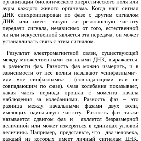
организации биологического энергетического поля или
ауры каждого живого организма. Когда наш сигнал
ДНК синхронизирован по фазе с другим сигналом
ДНК или имеет такую же резонансную частоту
передачи сигнала, независимо от того, естественной
ли или искусственной является эта передача, он может
устанавливать связь с этим сигналом.
Результат электромагнитной связи, существующей
между множественными сигналами ДНК, выражается
в разности фаз. Разность фаз можно измерить, и в
зависимости от нее волны называют «синфазными»
или «не синфазными» (совпадающими или не
совпадающим по фазе). Фаза колебания показывает,
какая часть периода прошла с момента начала
наблюдения за колебаниями. Разность фаз – это
разница между начальными фазами двух волн,
имеющих одинаковую частоту. Разность фаз также
называется сдвигом фаз и является безразмерной
величиной или может измеряться в единицах угловой
величины. Например, представьте, что два человека,
каждый из которых имеет личный сигналам ДНК,