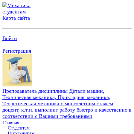
Карта сайта
Войти
Регистрация
Преподаватель дисциплины Детали машин,
Техническая механика, Прикладная механика,
Теоретическая механика с многолетним стажем,
доцент, к.т.н. выполнит работу быстро и качественно в
соответствии с Вашими требованиями
Главная
Студентам
Школьникам