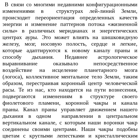
В связи со многими недавними конфигурационными
изменениями в структурах лей-линий Земли,
происходит переориентация определенных качеств
энергии и изменение паттернов потока «жизненной
силы» в различных меридианах и энергетических
центрах ауры. Это может влиять на шишковидную
железу, мозг, носовую полость, сердце и легкие,
которые адаптируются к новому каналу праны и
способу дыхания. Недавнее астрологическое
выравнивание оказывало непосредственное
воздействие на исцеление планетарного мозга
(логоса), коллективное ментальное тело Земли, таким
образом, перестраивая коронный центр человеческой
расы. Те из нас, кто находится на пути вознесения,
подвергаются изменениям в структуре своего
фиолетового пламени, коронной чакры и канала
праны. Канал праны управляет движением нашего
дыхания в одном направлении в центральном
вертикальном канале, с которым наши воронки чакр
соединены своими центрами. Наши чакры подобны
цветам с круглыми лепестками и кристаллическим