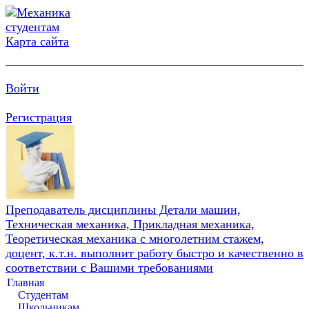
Карта сайта
Войти
Регистрация
Преподаватель дисциплины Детали машин,
Техническая механика, Прикладная механика,
Теоретическая механика с многолетним стажем,
доцент, к.т.н. выполнит работу быстро и качественно в
соответствии с Вашими требованиями
Главная
Студентам
Школьникам