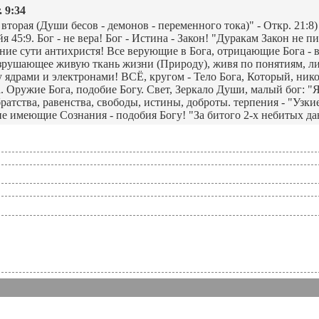
 9:34
 вторая (Души бесов - демонов - переменного тока)" - Откр. 21:
 45:9. Бог - не вера! Бог - Истина - Закон! "Дуракам Закон не пи
ние сути антихристя! Все верующие в Бога, отрицающие Бога - вр
разрушающее живую ткань жизни (Природу), живя по понятиям, 
 ядрами и электронами! ВСЁ, кругом - Тело Бога, Который, нико
Оружие Бога, подобие Богу. Свет, Зеркало Души, малый бог: "Я 
ратства, равенства, свободы, истины, доброты. терпения - "Узк
не имеющие Сознания - подобия Богу! "За битого 2-х небитых д