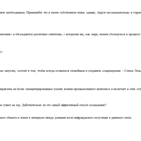
аете необходимым. Применяйте это в своем собственном темпе, однако, будьте последовательны и стара
несения» и обсуждаются различные симптомы, с которыми мы, как люди, можем столкнуться в процессе н
7?
с запугать, состоит в том, чтобы всегда оставаться спокойным и сохранять хладнокровие. - Статья Лизы 
аправлена на более сконцентрированные усилия военно-промышленного комплекса и включает в себя с
м ставят на лед. Действительно ли это самый эффективный способ охлаждения?
ого объекта и лежит в интервале между длинами волн инфракрасного излучения и дневного света.