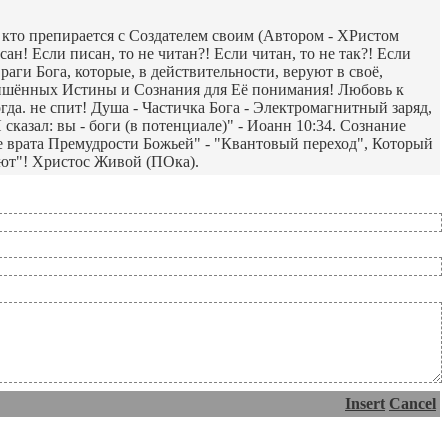
8) кто препирается с Создателем своим (Автором - ХРистом
сан! Если писан, то не читан?! Если читан, то не так?! Если
аги Бога, которые, в действительности, веруют в своё,
лишённых Истины и Сознания для Её понимания! Любовь к
гда. не спит! Душа - Частичка Бога - Электромагнитный заряд,
сказал: вы - боги (в потенциале)" - Иоанн 10:34. Сознание
ие врата Премудрости Божьей" - "Квантовый переход", Который
ают"! Христос Живой (ПОка).
Insert
Cancel