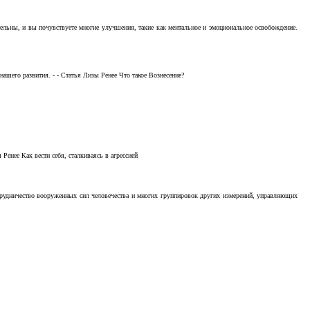
тельны, и вы почувствуете многие улучшения, такие как ментальное и эмоциональное освобождение.
ашего развития. - - Статья Лизы Ренее Что такое Вознесение?
Ренее Как вести себя, сталкиваясь в агрессией
отрудничество вооруженных сил человечества и многих группировок других измерений, управляющих