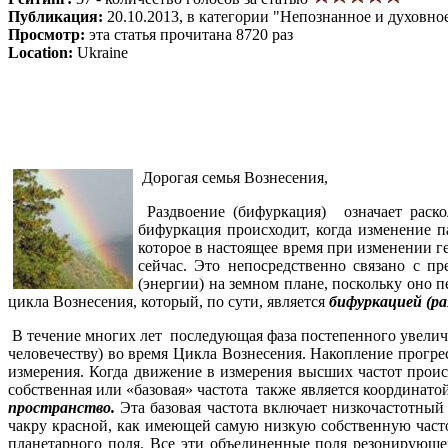
Публикация:
20.10.2013, в категории "Непознанное и духовно
Просмотр:
эта статья прочитана 8720 раз
Location:
Ukraine
Дорогая семья Вознесения,
Раздвоение (бифуркация) означает раско
бифуркация происходит, когда изменение 
которое в настоящее время при изменении г
сейчас. Это непосредственно связано с
(энергии) на земном плане, поскольку оно 
цикла Вознесения, который, по сути, является
бифуркацией (ра
В течение многих лет последующая фаза постепенного увелич
человечеству) во время Цикла Вознесения. Накопление прогре
измерения. Когда движение в измерения высших частот проис
собственная или «базовая» частота также является координато
пространство.
Эта базовая частота включает низкочастотный
чакру красной, как имеющей самую низкую собственную час
планетарного поля. Все эти объединенные поля резонирующей