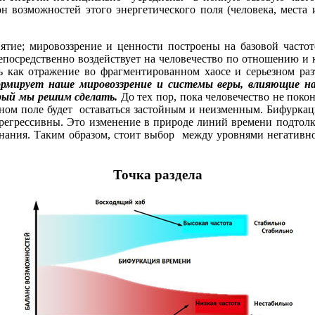
он возможностей этого энергетического поля (человека, мест
тие; мировоззрение и ценности построены на базовой частот
епосредственно воздействует на человечество по отношению и 
ть как отражение во фрагментированном хаосе и серьезном р
ормирует наше мировоззрение и системы веры, влияющие н
рый мы решим сделать.
До тех пор, пока человечество не поко
ивном поле будет оставаться застойным и неизменным. Бифурка
ли регрессивны. Это изменение в природе линий времени подто
нания. Таким образом, стоит выбор между уровнями негативно
Точка раздела