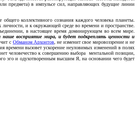
а или предмета) в импульсе сил, направляющих будущие линии
е общего коллективного сознания каждого человека планеты.
к личности, и к окружающей среде во времени и пространстве.
азъединении, в настоящее время доминирующем во всем мире.
а наше восприятие мира, и будет подкреплять ценности и
нчит с
Обманом Архонтов
, не изменит свое мировоззрение и не
ция времени вызовет ускорение неуловимых изменений в полях
лкнет человечество к совершению выбора ментальной позиции,
го эго и одухотворенным высшим Я, на основании чего будет