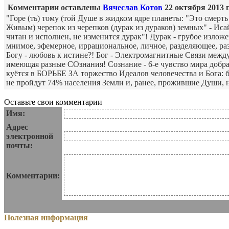
Комментарии оставлены
Вячеслав Котов
22 октября 2013 г.
"Горе (ть) тому (той Душе в жидком ядре планеты: "Это смерть
Живым) черепок из черепков (дурак из дураков) земных" - Исайя
читан и исполнен, не изменится дурак"! Дурак - грубое изложе
мнимое, эфемерное, иррациональное, личное, разделяющее, 
Богу - любовь к истине?! Бог - Электромагнитные Связи между
имеющая разные СОзнания! Сознание - 6-е чувство мира добра. 
куётся в БОРЬБЕ ЗА торжество Идеалов человечества и Бога: б
не пройдут 74% населения Земли и, ранее, прожившие Души, 
Оставьте свои комментарии
Имя:
Адрес
электронной
почты:
Комментарии:
Полезная информация