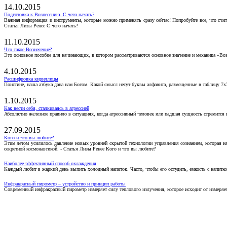
14.10.2015
Подготовка к Вознесению. С чего начать?
Важная информация и инструменты, которые можно применять сразу сейчас! Попробуйте все, что счит
Статья Лизы Ренее С чего начать?
11.10.2015
Что такое Вознесение?
Это основное пособие для начинающих, в котором рассматриваются основное значение и механика «Воз
4.10.2015
Расшифровка кириллицы
Поистине, наша азбука дана нам Богом. Какой смысл несут буквы алфавита, размещенные в таблицу 7х
1.10.2015
Как вести себя, сталкиваясь в агрессией
Абсолютно железное правило в ситуациях, когда агрессивный человек или падшая сущность стремится ва
27.09.2015
Кого и что вы любите?
Этим летом усилилось давление новых уровней скрытой технологии управления сознанием, которая н
секретной космонавтикой. - Статья Лизы Ренее Кого и что вы любите?
Наиболее эффективный способ охлаждения
Каждый любит в жаркий день выпить холодный напиток. Часто, чтобы его остудить, емкость с напитко
Инфракрасный пирометр – устройство и принцип работы
Современный инфракрасный пирометр измеряет силу теплового излучения, которое исходит от измеряем