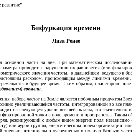
е развитие"
Бифуркация времени
Лиза Ренее
л основной части на две. При математическом исследовании
параметра приводит к нарушению их равновесия (или фиксиров
еометрического значения частоты, в дальнейшем ведущего к биф
 предстоящим расколом, происходящим между линиями време
перемещается в будущее время. Таким образом, планетарное пол
здвоением) времени
.
ения набора частот на Земле является побочным продуктом Зве
ссивно увеличивающейся частоты, интегрированной во все плане
ходит на следующем уровне высшей октавы, это значительно вл
й фиксированной точки в поле времени и пространства. Таким о
 ряд, резонирующий с любым видом энергии поля, независимо от
тоту) или аурой группы, энергетическим полем организации и
 энергии потенциально «усреднены» в полную базовую частоту