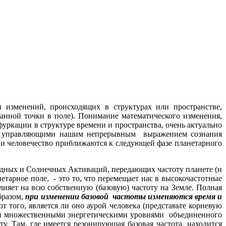
 изменений, происходящих в структурах или пространстве,
анной точки в поле). Понимание математического изменения,
уркации в структуре времени и пространства, очень актуально
ни, управляющими нашим непрерывным выражением сознания
е и человечество приближаются к следующей фазе планетарного
здных и Солнечных Активаций, передающих частоту планете (и
тарное поле, - это то, что перемещает нас в высокочастотные
ияет на всю собственную (базовую) частоту на Земле. Полная
бразом,
при изменении базовой частоты изменяются время и
 того, является ли оно аурой человека (представьте корневую
ли множественными энергетическими уровнями объединенного
. Там, где имеется резонирующая базовая частота, находится