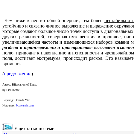
Чем ниже качество общей энергии, тем более
нестабильно 
устойчиво и связано
личное выражение и выражение окружающе
которые создают большое число точек доступа в диагональны
других реальностей, совершая путешествия в прошлое, нас
увеличивающейся частоты и изменяющихся наборов команд мн
раздела в транс-времени и пространстве вызывает изменен
полю, приводит к накоплению интенсивности и чрезвычайном
поля, достигает экстремума, происходит раскол. Это называе
времени.
(
продолжение
)
Автор: Bifurcation of Time,
by Lisa Renee
Перевод: Oreanda Web
Источник:
bcoreanda.com
Еще статьи по теме