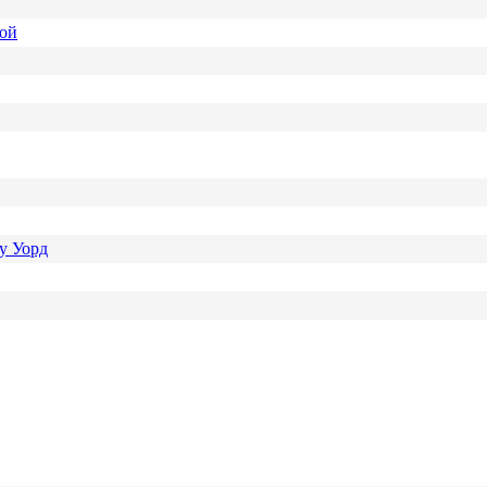
ной
у Уорд