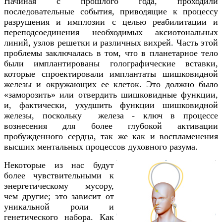
Начиная с прошлого года, проходили
последовательные события, приводящие к процессу
разрушения и имплозии с целью реабилитации и
переподсоединения необходимых аксиотональных
линий, узлов решетки и различных вихрей. Часть этой
проблемы заключалась в том, что в планетарное тело
были имплантированы голографические вставки,
которые спроектировали имплантаты шишковидной
железы и окружающих ее клеток. Это должно было
«заморозить» или отвердить шишковидные функции,
и, фактически, ухудшить функции шишковидной
железы, поскольку железа - ключ в процессе
вознесения для более глубокой активации
пробужденного сердца, так же как и воспламенения
высших ментальных процессов духовного разума.
Некоторые из нас будут
более чувствительными к
энергетическому мусору,
чем другие; это зависит от
уникальной роли и
генетического набора. Как