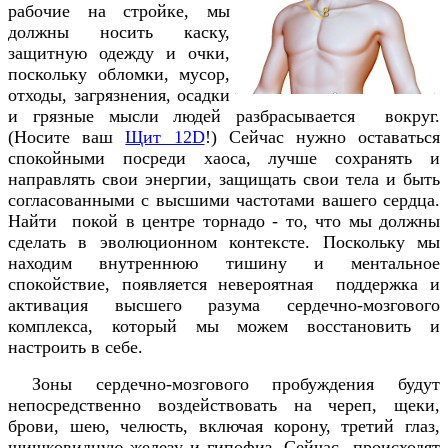
рабочие на стройке, мы
должны носить каску,
защитную одежду и очки,
поскольку обломки, мусор,
отходы, загрязнения, осадки
и грязные мысли людей разбрасывается вокруг.
(Носите ваш
Щит 12D
!) Сейчас нужно оставаться
спокойными посреди хаоса, лучше сохранять и
направлять свои энергии, защищать свои тела и быть
согласованными с высшими частотами вашего сердца.
Найти покой в центре торнадо - то, что мы должны
сделать в эволюционном контексте. Поскольку мы
находим внутреннюю тишину и ментальное
спокойствие, появляется невероятная поддержка и
активация высшего разума сердечно-мозгового
комплекса, который мы можем восстановить и
настроить в себе.
Зоны сердечно-мозгового пробуждения будут
непосредственно воздействовать на череп, щеки,
брови, шею, челюсть, включая корону, третий глаз,
шишковидную железу и гипофиз. Сейчас происходят