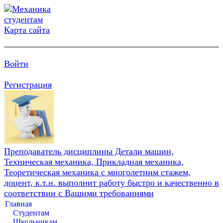
Карта сайта
Войти
Регистрация
Преподаватель дисциплины Детали машин,
Техническая механика, Прикладная механика,
Теоретическая механика с многолетним стажем,
доцент, к.т.н. выполнит работу быстро и качественно в
соответствии с Вашими требованиями
Главная
Студентам
Школьникам