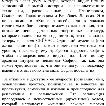
материю через Дугу Матери, которая видит истину
записанной скрытой истории и насильственные
технологии, расположенные в Планетарном,
Солнечном, Галактическом и Всеобщем Логосах. Это
не записано в «Книге записей» или в ложных
голограммах бога, воспринимаемых как история, это
познание непосредственных энергичных сигнатур,
которые повлияли на мироздание того, что проявилось
теперь, во время СЕЙЧАС. Одинокий мужчина (или
женоненавистник) не может видеть или «читать» эти
уровни, поскольку ему требуется мудрость Софии,
чтобы непосредственно видеть их. Вот почему
архонты внутренне ненавидят Софию, так как она
может чувствовать то, что они не могут, и поскольку
именно в этом заключена сила, София победит их.
За отказ им в доступе к ее мудрости (сознанию) они,
ослепленные яростью, понизили ее в качестве до
проститутки, замучили и изгнали в преисподнюю для
репликации и размножения. Эта репликация
проводилась с искусственным (архонтным) кодом,
который использует жизненно важные энергии