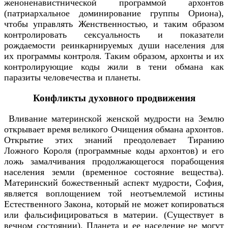
женоненавистнической программой архонтов
(патриархальное доминирование группы Ориона),
чтобы управлять Женственностью, и таким образом
контролировать сексуальность и показатели
рождаемости реинкарнируемых души населения для
их программы контроля. Таким образом, архонты и их
контролирующие коды жили в тени обмана как
паразиты человечества и планеты.
Конфликты духовного продвижения
Вливание материнской женской мудрости на Землю
открывает время великого Очищения обмана архонтов.
Открытие этих знаний преодолевает Тиранию
Ложного Короля (программные коды архонтов) и его
ложь замалчивания продолжающегося порабощения
населения земли (временное состояние вещества).
Материнский божественный аспект мудрости, София,
является воплощением той неотъемлемой истины
Естественного Закона, который не может копироваться
или фальсифицироваться в материи. (Существует в
вечном состоянии). Планета и ее население не могут