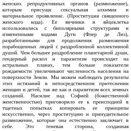
женских репродуктивных органов (размножение),
которым присущи сексуальная алхимия и
материальное проявление. (Проституция священного
женского кода). Ее яичники и яйцеклетка
использовались с биполярными структурами и
измененными кодами Дуги (Флер де Лиз),
разработанными для продолжения размножения
порабощенных людей с раздробленной коллективной
душой. Чем большее раздробление планетарной души,
гендерный раскол и паразитизм происходит на
астральных планах, тем больше показатели
рождаемости увеличивают численность населения на
поверхности Земли. Мы можем наблюдать результаты
этих истязаний в непосредственном притеснении
женщин и детей, так же как и паразитизм всех земных
созданий. Насилие над Софией (божественной
женственностью) приговорило ее к преисподней в
тщетных попытках копировать ее принципы
искусственно, через проституцию и принудительное
размножение, которые она естественно заключает в
себе. Это теневая сторона, созданная