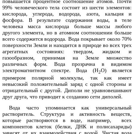
повышается процентное соотношение атомов. Почти
99% человеческого тела состоит из шести элементов:
кислорода, углерода, водорода, азота, кальция и
фосфора. В результате содержания воды, в теле
человека масса кислорода больше массы любого
другого элемента, но в атомном соотношении больше
всего содержится водорода. Вода покрывает около 70%
поверхности Земли и находится в природе во всех трех
агрегатных состояниях: твердом, жидком и
газообразном, принимая на Земле множество
различных форм. Вода прозрачна в видимом
электромагнитном спектре. Вода (H
O) является
2
примером полярной молекулы, так как имеет
невысокий положительный заряд с одной стороны и
отрицательный с другой. Диполи не уравновешивают
друг друга, что приводит к созданию сети диполей.
Вода часто упоминается как универсальный
растворитель. Структура и активность веществ,
которые растворяются в воде, например, всех
компонентов клеток (белки, ДНК и полисахариды)
зависят от их взаимодействия с водой. Чистая вода