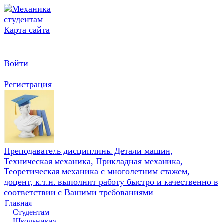
Карта сайта
Войти
Регистрация
Преподаватель дисциплины Детали машин,
Техническая механика, Прикладная механика,
Теоретическая механика с многолетним стажем,
доцент, к.т.н. выполнит работу быстро и качественно в
соответствии с Вашими требованиями
Главная
Студентам
Школьникам