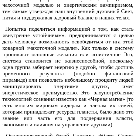
чахоточной моделью и энергическим вампиризмом,
тем самым утверждая наш внутренний духовный Свет,
питая и поддерживая здоровый баланс в наших телах.
Попытка поделиться информацией о том, как стать
«внутренне устойчивым», предпринимается с целью
дать человеку возможность освободиться от ига этой
коварной «чахоточной модели». Как только в систему
проникают основные желания или эгоистичное Эго,
система становится не жизнеспособной, поскольку
одна группа забирает энергию у другой, чтобы достичь
временного результата (подобно финансовой
пирамиде) или позволить небольшому проценту людей
манипулировать энергиями других, имея
энергетическое преимущество. Это злоупотребление
технологией сознания известно как «Черная магия» (то
есть многим мировым лидерам и членам их семей,
которым принадлежат ресурсы планеты, было дано это
знание или часть его для поддержания власти,
экономики и влияния на управление другими).
Основополагающей базой Системы «Hieros Gamos