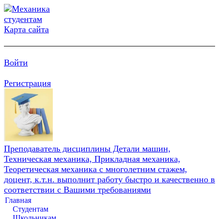
Карта сайта
Войти
Регистрация
Преподаватель дисциплины Детали машин,
Техническая механика, Прикладная механика,
Теоретическая механика с многолетним стажем,
доцент, к.т.н. выполнит работу быстро и качественно в
соответствии с Вашими требованиями
Главная
Студентам
Школьникам