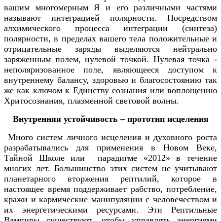
вашим многомерным Я и его различными частями
называют интеграцией полярности. Посредством
алхимического процесса интеграции (синтеза)
полярности, в пределах вашего тела положительные и
отрицательные заряды выделяются нейтрально
заряженным полем, нулевой точкой. Нулевая точка -
неполяризованное поле, являющееся доступом к
внутреннему балансу, здоровью и благосостоянию так
же как ключом к Единству сознания или воплощению
Хритосознания, плазменной световой волны.
Внутренняя устойчивость – прототип исцеления
Много систем личного исцеления и духовного роста
разрабатывались для применения в Новом Веке,
Тайной Школе или парадигме «2012» в течение
многих лет. Большинство этих систем не учитывают
планетарного вторжения рептилий, которое в
настоящее время поддерживает рабство, потребление,
кражи и кармические манипуляции с человечеством и
их энергетическими ресурсами. Эти Рептильные
Вампиры существуют, чтобы управлять энергиями