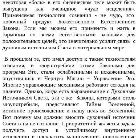
некоторая «боль» в его физическом теле может быть
выпущена как очевидное «чудо исцеления».
Применяемая технология сознания - не чудо, это
побочный продукт Божественного Естественного
Закона. Если мы можем его применять и жить в
гармонии со всеми естественными законами для
положительных целей, это значительно усилит связь с
духовным источником Света в материальном мире.
В прошлом те, кто имел доступ к таким технологиям
сознания, и злоупотребили этими Законами для
программ Эго, стали ослабленными и искаженными,
опустившись в Черную Магию – Управление Эго.
Многие управляющие механизмы работают сегодня на
планете. Однако, когда есть выравнивание с Духовным
Источником Света, эти е же Законы, которыми столь
злоупотребили, представляют Тайны Вселенной,
истинное происхождение и нашу цель во Вселенной.
Вот почему мы должны вносить духовный источник
Света в наше сознание. Приоритетной является задача
получить доступ к устойчивому внутреннему
исцелению и прекратить манипуляции, порожденные