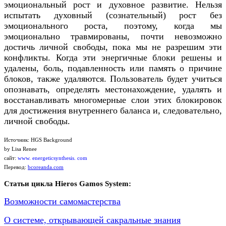
эмоциональный рост и духовное развитие. Нельзя
испытать духовный (сознательный) рост без
эмоционального роста, поэтому, когда мы
эмоционально травмированы, почти невозможно
достичь личной свободы, пока мы не разрешим эти
конфликты. Когда эти энергичные блоки решены и
удалены, боль, подавленность или память о причине
блоков, также удаляются. Пользователь будет учиться
опознавать, определять местонахождение, удалять и
восстанавливать многомерные слои этих блокировок
для достижения внутреннего баланса и, следовательно,
личной свободы.
Источник: HGS Background
by Lisa Renee
сайт:
www. energeticsynthesis. com
Перевод:
bcoreanda.com
Статьи цикла Hieros Gamos System:
Возможности самомастерства
О системе, открывающей сакральные знания