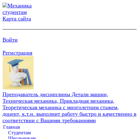
Карта сайта
Войти
Регистрация
Преподаватель дисциплины Детали машин,
Техническая механика, Прикладная механика,
Теоретическая механика с многолетним стажем,
доцент, к.т.н. выполнит работу быстро и качественно в
соответствии с Вашими требованиями
Главная
Студентам
Школьникам