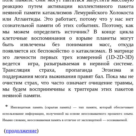
реакцию путем активации коллективного пакета
неявной памяти катаклизмов Лемурийского Холокоста
или Атлантиды. Это работает, потому что у нас нет
сознательной памяти об этих событиях. Поэтому, как
мы можем определить источник? В конце цикла
клеточные воспоминания о взрыве планеты могут
быть извлечены без понимания масс, откуда
появляется их беспокойство о катаклизмах. В матрице
эго личности первых трех измерений (1D-2D-3D)
ведется игра, разыгрываемая в нервной системе.
Трансляция страха, пропаганда Эгоизма и
поддержания мозга выживания правят бал. Пока мы не
очистим страх, что часто означает очищение травмы,
мы будем восприимчивы к триггерам этих пакетов
неявной памяти.
*
Имплицитная память (скрытая память) — тип памяти, который обеспечивает
использование информации, полученной на основе неосознаваемого прошлого опыта.
Иными словами, неосознаваемая память в отличие от эксплицитной — осознаваемой.
(
продолжение
)