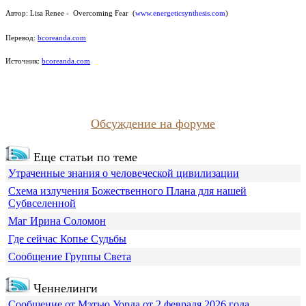
Автор:
Lisa Renee - Overcoming Fear
(
www.energeticsynthesis.com
)
Перевод:
bcoreanda.com
Источник:
bcoreanda.com
Обсуждение на форуме
Еще статьи по теме
Утраченные знания о человеческой цивилизации
Схема излучения Божественного Плана для нашей
Субвселенной
Маг Ирина Соломон
Где сейчас Копье Судьбы
Сообщение Группы Света
Ченнелинги
Сообщение от Мэтью Уорда от 2 февраля 2026 года