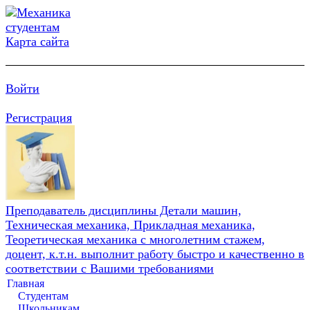
Карта сайта
Войти
Регистрация
Преподаватель дисциплины Детали машин,
Техническая механика, Прикладная механика,
Теоретическая механика с многолетним стажем,
доцент, к.т.н. выполнит работу быстро и качественно в
соответствии с Вашими требованиями
Главная
Студентам
Школьникам