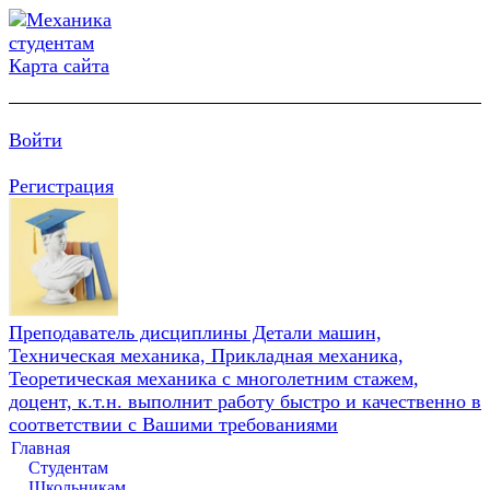
Карта сайта
Войти
Регистрация
Преподаватель дисциплины Детали машин,
Техническая механика, Прикладная механика,
Теоретическая механика с многолетним стажем,
доцент, к.т.н. выполнит работу быстро и качественно в
соответствии с Вашими требованиями
Главная
Студентам
Школьникам