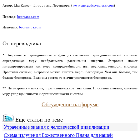
Автор:
Lisa Renee - Entropy and Negentropy
, (
www.energeticsynthesis.com
)
Перевод:
bcoreanda.com
Источник:
bcoreanda.com
От переводчика
* Энтропия в термодинамике - функция состояния термодинамической системы,
определяющая меру необратимого рассеивания энергии. Энтропия может
интерпретироваться как мера неопределённости или неупорядоченности системы.
Простыми словами, энтропию можно считать мерой беспорядка. Чем она больше, тем
больше беспорядка. Если она растет, то значит усиливается беспорядок.
** Негэнтропия - понятие, противоположное энтропии. Простыми словами, означает
меру упорядоченности и организованности системы.
Обсуждение на форуме
Еще статьи по теме
Утраченные знания о человеческой цивилизации
Схема излучения Божественного Плана для нашей