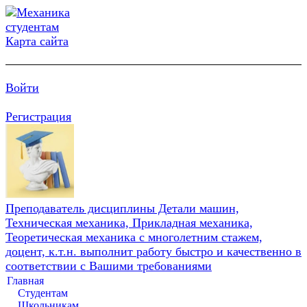
Карта сайта
Войти
Регистрация
Преподаватель дисциплины Детали машин,
Техническая механика, Прикладная механика,
Теоретическая механика с многолетним стажем,
доцент, к.т.н. выполнит работу быстро и качественно в
соответствии с Вашими требованиями
Главная
Студентам
Школьникам