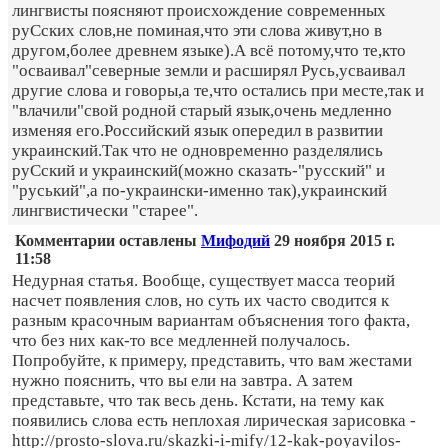
лингвисты поясняют происхождение современных
руСских слов,не поминая,что эти слова живут,но в
другом,более древнем языке).А всё потому,что те,кто
"осваивал"северные земли и расширял Русь,усваивал
другие слова и говоры,а те,что остались при месте,так и
"влачили"свой родной старый язык,очень медленно
изменяя его.Российский язык опередил в развитии
украинский.Так что не одновременно разделялись
руСский и украинский(можно сказать-"русский" и
"руський",а по-украински-именно так),украинский
лингвистически "старее".
Комментарии оставлены
Мифодий
29 ноября 2015 г.
11:58
Недурная статья. Вообще, существует масса теорий
насчет появления слов, но суть их часто сводится к
разным красочным вариантам объяснения того факта,
что без них как-то все медленней получалось.
Попробуйте, к примеру, представить, что вам жестами
нужно пояснить, что вы ели на завтра. А затем
представьте, что так весь день. Кстати, на тему как
появились слова есть неплохая лирическая зарисовка -
http://prosto-slova.ru/skazki-i-mify/12-kak-poyavilos-