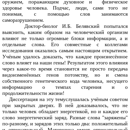
оружием, поражающим духовное и физическое
здоровье человека. Подчас, люди, сами того не
понимая, с помощью слов занимаются
саморазрушением.
Доктор-биолог И.Б. Белявский попытался
выяснить, каким образом на человеческий организм
влияют не только огромные блоки информации, а и
отдельные слова. Его совместные с коллегами
исследования оказались самым настоящим открытием.
Учёным удалось доказать, что каждое произнесённое
слово влияет на наши гены! Результатом этого влияния
через какое-то время становится не просто передача
видоизменённых генов потомству, но и смена
собственного генетического кода человека, несущего
информацию о темпах старения и о
продолжительности жизни!
Диссертация на эту темуслушалась учёным советом
при закрытых дверях. В ней доказывалось, что не
только человек обладает энергетикой, но и каждое его
слово энергетический заряд. Разные слова "заряжены"
по-разному, и зарядов этих только два: положительный
и отрицательный. Матерщина имеет отрицательный