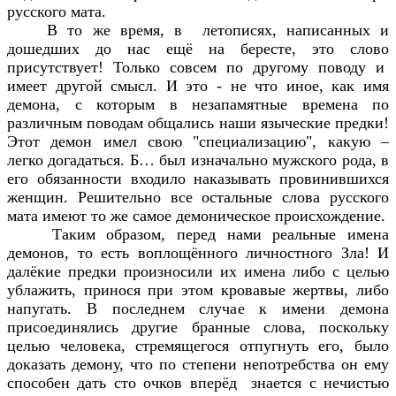
русского мата.
В то же время, в летописях, написанных и
дошедших до нас ещё на бересте, это слово
присутствует! Только совсем по другому поводу и
имеет другой смысл. И это - не что иное, как имя
демона, с которым в незапамятные времена по
различным поводам общались наши языческие предки!
Этот демон имел свою "специализацию", какую –
легко догадаться. Б… был изначально мужского рода, в
его обязанности входило наказывать провинившихся
женщин. Решительно все остальные слова русского
мата имеют то же самое демоническое происхождение.
Таким образом, перед нами реальные имена
демонов, то есть воплощённого личностного Зла! И
далёкие предки произносили их имена либо с целью
ублажить, принося при этом кровавые жертвы, либо
напугать. В последнем случае к имени демона
присоединялись другие бранные слова, поскольку
целью человека, стремящегося отпугнуть его, было
доказать демону, что по степени непотребства он ему
способен дать сто очков вперёд знается с нечистью