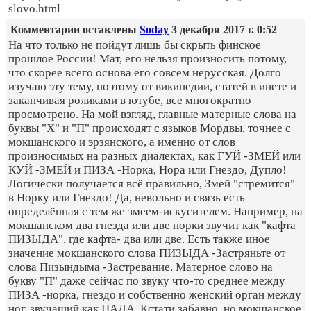
slovo.html
Комментарии оставлены
Soday
3 декабря 2017 г. 0:52
На что только не пойдут лишь бы скрыть финское
прошлое России! Мат, его нельзя произносить потому,
что скорее всего основа его совсем нерусская. Долго
изучаю эту тему, поэтому от википедии, статей в инете и
заканчивая роликами в ютубе, все многократно
просмотрено. На мой взгляд, главные матерные слова на
буквы "Х" и "П" происходят с языков Мордвы, точнее с
мокшанского и эрзянского, а именно от слов
произносимых на разных диалектах, как ГУЙ -ЗМЕЙ или
КУЙ -ЗМЕЙ и ПИЗА -Норка, Нора или Гнездо, Дупло!
Логически получается всё правильно, Змей "стремится"
в Норку или Гнездо! Да, невольно и связь есть
определённая с тем же змеем-искусителем. Например, на
мокшанском два гнезда или две норки звучит как "кафта
ПИЗЫДА", где кафта- два или две. Есть также иное
значение мокшанского слова ПИЗЫДА -Застряньте от
слова Пизындыма -Застревание. Матерное слово на
букву "П" даже сейчас по звуку что-то среднее между
ПИЗА -норка, гнездо и собственно женский орган между
ног, звучащий как ПАДА. Кстати забавно, но мокшанское