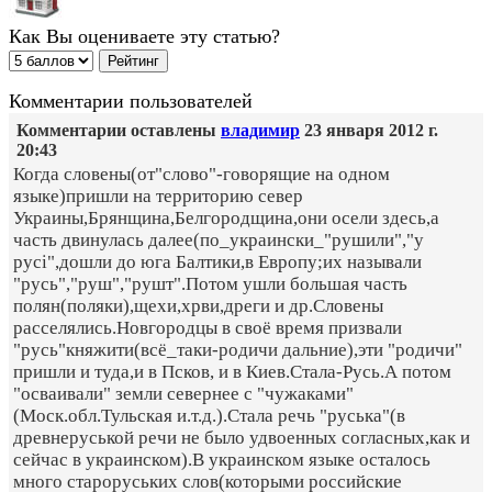
Как Вы оцениваете эту статью?
Комментарии пользователей
Комментарии оставлены
владимир
23 января 2012 г.
20:43
Когда словены(от"слово"-говорящие на одном
языке)пришли на территорию север
Украины,Брянщина,Белгородщина,они осели здесь,а
часть двинулась далее(по_украински_"рушили","у
русі",дошли до юга Балтики,в Европу;их называли
"русь","руш","рушт".Потом ушли большая часть
полян(поляки),щехи,хрви,дреги и др.Словены
расселялись.Новгородцы в своё время призвали
"русь"княжити(всё_таки-родичи дальние),эти "родичи"
пришли и туда,и в Псков, и в Киев.Стала-Русь.А потом
"осваивали" земли севернее с "чужаками"
(Моск.обл.Тульская и.т.д.).Стала речь "руська"(в
древнеруськой речи не было удвоенных согласных,как и
сейчас в украинском).В украинском языке осталось
много староруських слов(которыми российские