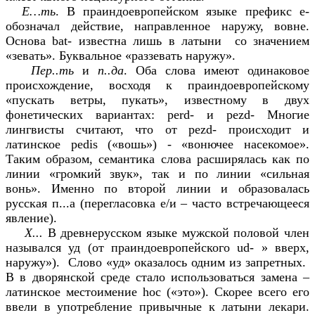
Е…ть
. В праиндоевропейском языке префикс e-
обозначал действие, направленное наружу, вовне.
Основа bat- известна лишь в латыни со значением
«зевать». Буквальное «раззевать наружу».
Пер..ть
и
п..да
. Оба слова имеют одинаковое
происхождение, восходя к праиндоевропейскому
«пускать ветры, пукать», известному в двух
фонетических вариантах: perd- и pezd- Многие
лингвисты считают, что от pezd- происходит и
латинское pedis («вошь») - «вонючее насекомое».
Таким образом, семантика слова расширялась как по
линии «громкий звук», так и по линии «сильная
вонь». Именно по второй линии и образовалась
русская п...а (перегласовка е/и – часто встречающееся
явление).
Х...
В древнерусском языке мужской половой член
назывался уд (от праиндоевропейского ud- » вверх,
наружу»). Слово «уд» оказалось одним из запретных.
В в дворянской среде стало использоваться замена –
латинское местоимение hoc («это»). Скорее всего его
ввели в употребление привычные к латыни лекари.