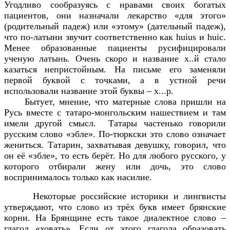
Угодливо сообразуясь с нравами своих богатых
пациентов, они назначали лекарство «для этого»
(родительный падеж) или «этому» (дательный падеж),
что по-латыни звучит соответственно как huius и huic.
Менее образованные пациенты русифицировали
ученую латынь. Очень скоро и название х..й стало
казаться непристойным. На письме его заменяли
первой буквой с точками, а в устной речи
использовали название этой буквы – х...р.
Бытует, мнение, что матерные слова пришли на
Русь вместе с татаро-монгольским нашествием и там
имели другой смысл. Татары частенько говорили
русским слово «эбле». По-тюркски это слово означает
жениться. Татарин, захватывая девушку, говорил, что
он её «эбле», то есть берёт. Но для любого русского, у
которого отбирали жену или дочь, это слово
воспринималось только как насилие.
Некоторые российские историки и лингвисты
утверждают, что слово из трёх букв имеет брянские
корни. На Брянщине есть такое диалектное слово –
глагол «ховать». Если от этого глагола образовать