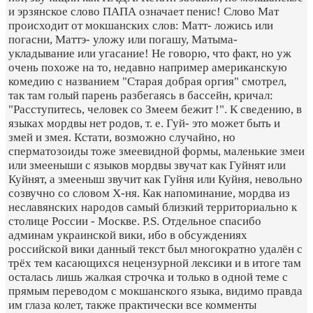
и эрзянское слово ПАПА означает пенис! Слово Мат
происходит от мокшанских слов: Матт- ложись или
погасни, Маттэ- уложу или погашу, Матыма-
укладывание или угасание! Не говорю, что факт, но уж
очень похоже на то, недавно например американскую
комедию с названием "Старая добрая оргия" смотрел,
так там голый парень разбегаясь в бассейн, кричал:
"Расступитесь, человек со Змеем бежит !". К сведению, в
языках мордвы нет родов, т. е. Гуй- это может быть и
змей и змея. Кстати, возможно случайно, но
сперматозоиды тоже змеевидной формы, маленькие змеи
или змееныши с языков мордвы звучат как Гуйнят или
Куйнят, а змееныш звучит как Гуйня или Куйня, невольно
созвучно со словом Х-ня. Как напоминание, мордва из
неславянских народов самый близкий территориально к
столице России - Москве. P.S. Отдельное спасибо
админам украинской вики, ибо в обсуждениях
российской вики данный текст был многократно удалён с
трёх тем касающихся нецензурной лексики и в итоге там
осталась лишь жалкая строчка и только в одной теме с
прямым переводом с мокшанского языка, видимо правда
им глаза колет, также практически все комменты