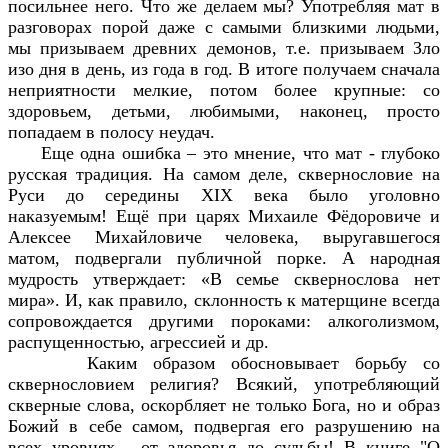
посильнее него. Что же делаем мы? Употребляя мат в
разговорах порой даже с самыми близкими людьми,
мы призываем древних демонов, т.е. призываем Зло
изо дня в день, из года в год. В итоге получаем сначала
неприятности мелкие, потом более крупные: со
здоровьем, детьми, любимыми, наконец, просто
попадаем в полосу неудач.
Еще одна ошибка – это мнение, что мат - глубоко
русская традиция. На самом деле, сквернословие на
Руси до середины XIX века было уголовно
наказуемым! Ещё при царях Михаиле Фёдоровиче и
Алексее Михайловиче человека, выругавшегося
матом, подвергали публичной порке. А народная
мудрость утверждает: «В семье сквернослова нет
мира». И, как правило, склонность к матерщине всегда
сопровождается другими пороками: алкоголизмом,
распущенностью, агрессией и др.
Каким образом обосновывает борьбу со
сквернословием религия? Всякий, употребляющий
скверные слова, оскорбляет не только Бога, но и образ
Божий в себе самом, подвергая его разрушению на
всех уровнях - от здоровья до судьбы! В книге "О