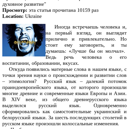
духовное развитие"
Просмотр:
эта статья прочитана 10159 раз
Location:
Ukraine
Иногда встречаешь человека и,
на первый взгляд, он выглядит
прилично и привлекательно. Но
стоит ему заговорить, и ты
думаешь: «Лучше бы он молчал».
Ведь речь человека о его
воспитании, образовании, вкусах.
Откуда появились матерные слова в нашем языке, с
точки зрения науки о происхождении и развитии слов
– этимология? Русский язык – далекий потомок
праиндоевропейского языка, от которого произошли
многие древние и современные языки Европы и Азии.
В XIV веке, из общего древнерусского языка
выделился русский язык. Одновременно
сформировались как самостоятельные украинский и
белорусский языки. За шесть последующих столетий в
русском языке произошли колоссальные изменения.