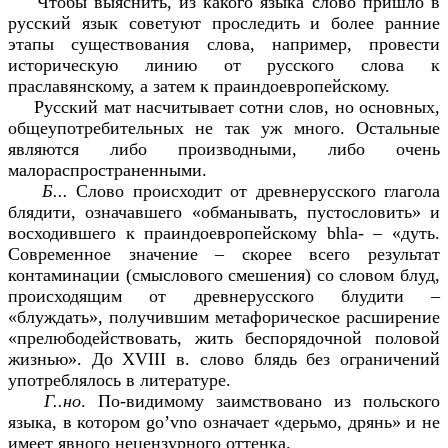
Чтобы выяснить, из какого языка слово пришло в
русский язык советуют проследить и более ранние
этапы существования слова, например, провести
историческую линию от русского слова к
праславянскому, а затем к праиндоевропейскому.
Русский мат насчитывает сотни слов, но основных,
общеупотребительных не так уж много. Остальные
являются либо производными, либо очень
малораспространенными.
Б...
Слово происходит от древнерусского глагола
блядити, означавшего «обманывать, пустословить» и
восходившего к праиндоевропейскому bhla- – «дуть.
Современное значение – скорее всего результат
контаминации (смыслового смешения) со словом блуд,
происходящим от древнерусского блудити –
«блуждать», получившим метафорическое расширение
«прелюбодействовать, жить беспорядочной половой
жизнью». До XVIII в. слово блядь без ограничений
употреблялось в литературе.
Г..но
. По-видимому заимствовано из польского
языка, в котором go’vno означает «дерьмо, дрянь» и не
имеет явного нецензурного оттенка.