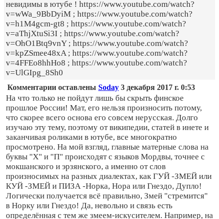
невидимы в ютубе ! https://www.youtube.com/watch?
v=wWa_9BbDyiM ; https://www.youtube.com/watch?
v=h1M4gcm-gt8 ; https://www.youtube.com/watch?
v=aThjXtuSi3I ; https://www.youtube.com/watch?
v=OhO1Btq9vnY ; https://www.youtube.com/watch?
v=kpZSmee48xA ; https://www.youtube.com/watch?
v=4FFEo8hhHo8 ; https://www.youtube.com/watch?
v=UlGIpg_8Sh0
Комментарии оставлены
Soday
3 декабря 2017 г. 0:53
На что только не пойдут лишь бы скрыть финское
прошлое России! Мат, его нельзя произносить потому,
что скорее всего основа его совсем нерусская. Долго
изучаю эту тему, поэтому от википедии, статей в инете и
заканчивая роликами в ютубе, все многократно
просмотрено. На мой взгляд, главные матерные слова на
буквы "Х" и "П" происходят с языков Мордвы, точнее с
мокшанского и эрзянского, а именно от слов
произносимых на разных диалектах, как ГУЙ -ЗМЕЙ или
КУЙ -ЗМЕЙ и ПИЗА -Норка, Нора или Гнездо, Дупло!
Логически получается всё правильно, Змей "стремится"
в Норку или Гнездо! Да, невольно и связь есть
определённая с тем же змеем-искусителем. Например, на