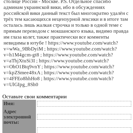
столице России - Москве. P.S. Отдельное спасибо
админам украинской вики, ибо в обсуждениях
российской вики данный текст был многократно удалён с
трёх тем касающихся нецензурной лексики и в итоге там
осталась лишь жалкая строчка и только в одной теме с
прямым переводом с мокшанского языка, видимо правда
им глаза колет, также практически все комменты
невидимы в ютубе ! https://www.youtube.com/watch?
v=wWa_9BbDyiM ; https://www.youtube.com/watch?
v=h1M4gcm-gt8 ; https://www.youtube.com/watch?
v=aThjXtuSi3I ; https://www.youtube.com/watch?
v=OhO1Btq9vnY ; https://www.youtube.com/watch?
v=kpZSmee48xA ; https://www.youtube.com/watch?
v=4FFEo8hhHo8 ; https://www.youtube.com/watch?
v=UlGIpg_8Sh0
Оставьте свои комментарии
Имя:
Адрес
электронной
почты: