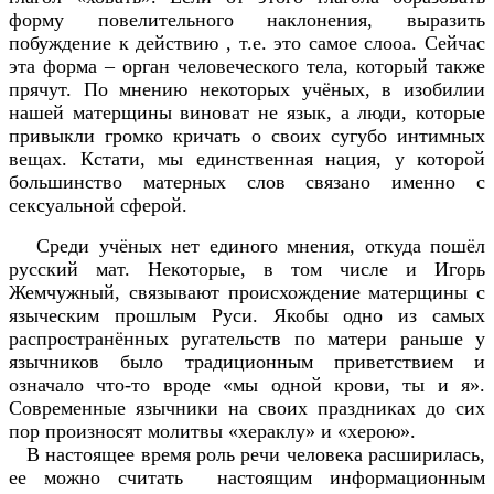
форму повелительного наклонения, выразить
побуждение к действию , т.е. это самое слооа. Сейчас
эта форма – орган человеческого тела, который также
прячут. По мнению некоторых учёных, в изобилии
нашей матерщины виноват не язык, а люди, которые
привыкли громко кричать о своих сугубо интимных
вещах. Кстати, мы единственная нация, у которой
большинство матерных слов связано именно с
сексуальной сферой.
Среди учёных нет единого мнения, откуда пошёл
русский мат. Некоторые, в том числе и Игорь
Жемчужный, связывают происхождение матерщины с
языческим прошлым Руси. Якобы одно из самых
распространённых ругательств по матери раньше у
язычников было традиционным приветствием и
означало что-то вроде «мы одной крови, ты и я».
Современные язычники на своих праздниках до сих
пор произносят молитвы «хераклу» и «херою».
В настоящее время роль речи человека расширилась,
ее можно считать настоящим информационным