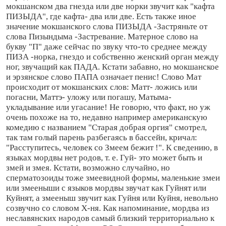
мокшанском два гнезда или две норки звучит как "кафта
ПИЗЫДА", где кафта- два или две. Есть также иное
значение мокшанского слова ПИЗЫДА -Застряньте от
слова Пизындыма -Застревание. Матерное слово на
букву "П" даже сейчас по звуку что-то среднее между
ПИЗА -норка, гнездо и собственно женский орган между
ног, звучащий как ПАДА. Кстати забавно, но мокшанское
и эрзянское слово ПАПА означает пенис! Слово Мат
происходит от мокшанских слов: Матт- ложись или
погасни, Маттэ- уложу или погашу, Матыма-
укладывание или угасание! Не говорю, что факт, но уж
очень похоже на то, недавно например американскую
комедию с названием "Старая добрая оргия" смотрел,
так там голый парень разбегаясь в бассейн, кричал:
"Расступитесь, человек со Змеем бежит !". К сведению, в
языках мордвы нет родов, т. е. Гуй- это может быть и
змей и змея. Кстати, возможно случайно, но
сперматозоиды тоже змеевидной формы, маленькие змеи
или змееныши с языков мордвы звучат как Гуйнят или
Куйнят, а змееныш звучит как Гуйня или Куйня, невольно
созвучно со словом Х-ня. Как напоминание, мордва из
неславянских народов самый близкий территориально к