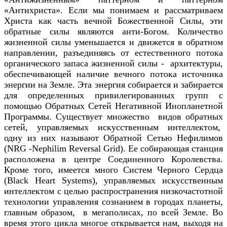
«Антихриста». Если мы понимаем и рассматриваем
Христа как часть вечной Божественной Силы, эти
обратные силы являются анти-Богом. Количество
жизненной силы уменьшается и движется в обратном
направлении, разъединяясь от естественного потока
органического запаса жизненной силы - архитектуры,
обеспечивающей наличие вечного потока источника
энергии на Земле. Эта энергия собирается и забирается
для определенных привилегированных групп с
помощью Обратных Сетей Негативной Инопланетной
Программы. Существует множество видов обратных
сетей, управляемых искусственным интеллектом,
одну из них называют Обратной Сетью Нефилимов
(NRG -Nephilim Reversal Grid). Ее собирающая станция
расположена в центре Соединенного Королевства.
Кроме того, имеется много Систем Черного Сердца
(Black Heart Systems), управляемых искусственным
интеллектом с целью распространения низкочастотной
технологии управления сознанием в городах планеты,
главным образом, в мегаполисах, по всей Земле. Во
время этого цикла многое открывается нам, выходя на