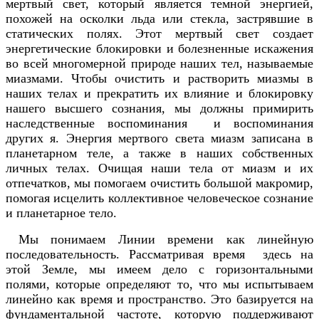
мертвый свет, который является темной энергией,
похожей на осколки льда или стекла, застрявшие в
статических полях. Этот мертвый свет создает
энергетические блокировки и болезненные искажения
во всей многомерной природе наших тел, называемые
миазмами. Чтобы очистить и растворить миазмы в
наших телах и прекратить их влияние и блокировку
нашего высшего сознания, мы должны примирить
наследственные воспоминания и воспоминания
других я. Энергия мертвого света миазм записана в
планетарном теле, а также в наших собственных
личных телах. Очищая наши тела от миазм и их
отпечатков, мы помогаем очистить большой макромир,
помогая исцелить коллективное человеческое сознание
и планетарное тело.
Мы понимаем Линии времени как линейную
последовательность. Рассматривая время здесь на
этой Земле, мы имеем дело с горизонтальными
полями, которые определяют то, что мы испытываем
линейно как время и пространство. Это базируется на
фундаментальной частоте, которую поддерживают