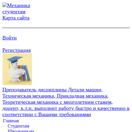
Карта сайта
Войти
Регистрация
Преподаватель дисциплины Детали машин,
Техническая механика, Прикладная механика,
Теоретическая механика с многолетним стажем,
доцент, к.т.н. выполнит работу быстро и качественно в
соответствии с Вашими требованиями
Главная
Студентам
Школьникам