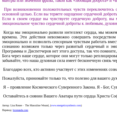
мантры или значении фразы, такой как «любящая доброта» и «
При возникновении положительных чувств переключитесь от
основной целью. Если вы теряете ощущение сердечной доброты
Если в своем сердце вы чувствуете сердечную доброту, вы м
эмоциональное чувство сердечной доброты к любимым, духовн
Когда мы эмоционально развили интеллект сердца, мы можем
времена. Эти действия невозможно совершить посредством 
эмоционально и позволить сенсорным чувствам работать вмес
сознанию возможен только через развитый сердечный и э
Программы и Диспетчеров нет этого доступа, так что помните
Бога через наше сердце, которое они могут только реплициро
забывайте, что наша духовная сила имеет бесконечную связь че
Благодарю всех, кто активно участвует с этих изменениях созн
Пожалуйста, принимайте только то, что полезно для вашего дух
Я – проявление Космического Суверенного Закона. Я - Бог, Су
Оставайтесь в сиянии Вашего Аватара пути сердца Христа Софи
Автор:
Lisa Renee -
The Masculine Wound
,
(
www.energeticsynthesis.com
)
Перевод:
bcoreanda.com