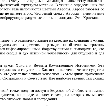
абота Опекунов Авроры, помогающая человечеству воплотить
физической структуры материи. В течение определенных фаз
бласти тела наполняются цветами Авроры. Аврора работает со
ще не делаете этого. Частотный спектр Авроры – переливание
а вибрирующие радужные листы целлофана. Это Кристальное
ире, что радикально влияет на качество их сознания и жизни,
будущих линиях времени, но разъединенный человек, вероятно,
аваться информированными, бодрствующими и знающими то, что
ние сердца и дух истинной человечности для будущего и для
им духом Христа и Вечным Божественным Источником. Эта
острадания и сочувствия. Как истинные человеческие существа
о, что делает нас вечным человеком. В этом цикле применяйте
ы, Сострадания и Сочувствия. Две наиболее важных связующих
ихой точке, получая доступ к Безусловной Любви, эти темные
существ, в природе и рядом с вами, на которых вы можете
тво глубокой любви и сострадания.