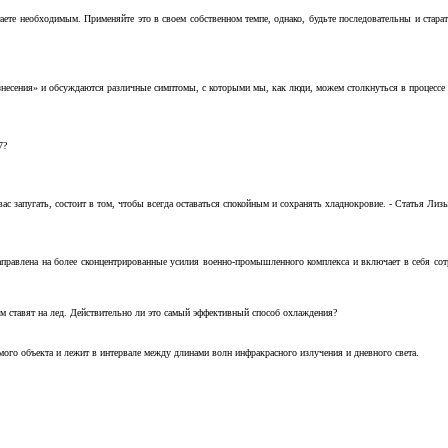
аете необходимым. Применяйте это в своем собственном темпе, однако, будьте последовательны и стара
несения» и обсуждаются различные симптомы, с которыми мы, как люди, можем столкнуться в процессе н
7?
с запугать, состоит в том, чтобы всегда оставаться спокойным и сохранять хладнокровие. - Статья Лизы 
аправлена на более сконцентрированные усилия военно-промышленного комплекса и включает в себя с
м ставят на лед. Действительно ли это самый эффективный способ охлаждения?
ого объекта и лежит в интервале между длинами волн инфракрасного излучения и дневного света.