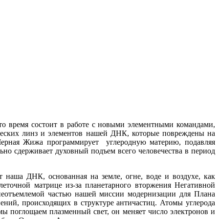
то время состоит в работе с новыми элементными командами,
ических линз и элементов нашей ДНК, которые повреждены на
 Черная Жижа программирует углеродную материю, подавляя
ьно сдерживает духовный подъем всего человечества в период
наша ДНК, основанная на земле, огне, воде и воздухе, как
леточной матрице из-за планетарного вторжения Негативной
неотъемлемой частью нашей миссии модернизации для Плана
нений, происходящих в структуре античастиц. Атомы углерода
 мы поглощаем плазменный свет, он меняет число электронов и