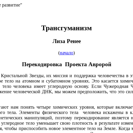
е развитие"
Трансгуманизм
Лиза Ренее
(
начало
)
Перекодировка Проекта Авророй
ристальной Звезды, их миссия и поддержка человечества в э
ое тело на атомном и субатомном уровнях. Это касается хим
е тело человека имеет углеродную основу. Если Чужеродная
жение человеческой ДНК, мы можем предположить, что это сил
ют нам понять четыре химических уровня, которые включает 
го тела. Элементы физического тела человека искажены в к
етических манипуляций, поэтому перекодирование является 
углеродное тело уменьшает свою плотность в результате изме
я, чтобы приспособить новое элементное тело на Земле. Когда