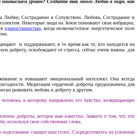
 наивысшем уровне? Создайте так много Любви в мире, как
на Любви, Сострадании и Сочувствии. Любовь, Сострадание и
нтеллектом. Некоторые люди на Земле понижают свои вибрации,
ся
единосущностью
, когда низкочастотное энергетическое поле
ени.
щищают и поддерживают, в то время как те, кто находится на
ную доброту, освобождают от стресса, сейчас очень важны для
еживание и повышают эмоциональный интеллект. Она всегда
пригодности. Медитация сердечной доброты предназначена для
чески развивать любовь и доброту к другим.
и человека, к которому направлено это чувство, возвращающее
ении доброты, которое вам известно. Заявите о том, что эти
е, используя свои собственные слова.
 подсознание слышит ваш голос. Сосредоточьтесь на усвоении