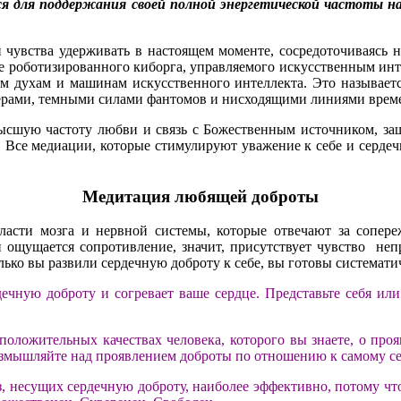
я для поддержания своей полной энергетической частоты на
чувства удерживать в настоящем моменте, сосредоточиваясь 
 не роботизированного киборга, управляемого искусственным и
им духам и машинам искусственного интеллекта. Это называет
ерами, темными силами фантомов и нисходящими линиями врем
высшую частоту любви и связь с Божественным источником, за
 Все медиации, которые стимулируют уважение к себе и сердеч
Медитация любящей доброты
асти мозга и нервной системы, которые отвечают за сопер
и ощущается сопротивление, значит, присутствует чувство не
лько вы развили сердечную доброту к себе, вы готовы системати
дечную доброту и согревает ваше сердце. Представьте себя ил
ожительных качествах человека, которого вы знаете, о проявл
азмышляйте над проявлением доброты по отношению к самому себ
, несущих сердечную доброту, наиболее эффективно, потому что