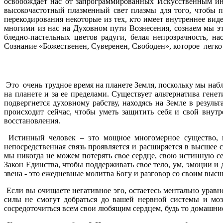
освобождает нас от запрограммированных Искусственным ин
высокочастотный плазменный свет плазмы для того, чтобы 
перекодирования некоторые из тех, кто имеет внутреннее ви
многими из нас на Духовном пути Вознесения, сознаем мы эт
бледно-пастельных цветов радуги, белая непрозрачность, 
Сознание «Божественен, Суверенен, Свободен», которое легк
Это очень трудное время на планете Земля, поскольку мы наб
на планете и за ее пределами. Существует альтернатива гене
подвергнется духовному рабству, находясь на Земле в резул
происходит сейчас, чтобы уметь защитить себя и свой внут
восстановления.
Истинный человек – это мощное многомерное существо, 
непосредственная связь проявляется и расширяется в высшее 
мы никогда не можем потерять свое сердце, свою истинную се
Закон Единства, чтобы поддерживать свое тело, ум, эмоции 
звена - это ежедневные молитва Богу и разговор со своим вы
Если вы очищаете негативное эго, остаетесь ментально урав
силы не смогут добраться до вашей нервной системы и мо
сосредоточиться всем свои любящим сердцем, будь то домашние