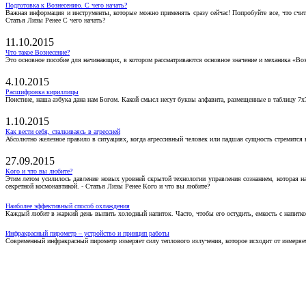
Подготовка к Вознесению. С чего начать?
Важная информация и инструменты, которые можно применять сразу сейчас! Попробуйте все, что счит
Статья Лизы Ренее С чего начать?
11.10.2015
Что такое Вознесение?
Это основное пособие для начинающих, в котором рассматриваются основное значение и механика «Воз
4.10.2015
Расшифровка кириллицы
Поистине, наша азбука дана нам Богом. Какой смысл несут буквы алфавита, размещенные в таблицу 7х
1.10.2015
Как вести себя, сталкиваясь в агрессией
Абсолютно железное правило в ситуациях, когда агрессивный человек или падшая сущность стремится ва
27.09.2015
Кого и что вы любите?
Этим летом усилилось давление новых уровней скрытой технологии управления сознанием, которая н
секретной космонавтикой. - Статья Лизы Ренее Кого и что вы любите?
Наиболее эффективный способ охлаждения
Каждый любит в жаркий день выпить холодный напиток. Часто, чтобы его остудить, емкость с напитко
Инфракрасный пирометр – устройство и принцип работы
Современный инфракрасный пирометр измеряет силу теплового излучения, которое исходит от измеряем