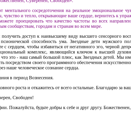
Божественен, Суверенен, Свободен».
 ментального сосредоточения на реальное эмоциональное чувс
, чувство и тепло, открывающие ваше сердце, вернитесь к упра
ожете проецировать что качество частоты во всех направлени
ым сообществам, городам и странам во всем мире.
 получить доступ к наивысшему виду высшего сенсорного воспр
псионической способность ума. Звездные дети мужского пол
те с сердцем, чтобы избавиться от негативного эго, черной де
моциональный комплекс, являющийся ключом к высшей духов
, что это - наш самый большой плюс, как Звездных детей. Мы 
вать посредством своего программного обеспечения искусственно
рез наше человеческое сознание сердца.
ания в период Вознесения.
овного роста и откажитесь от всего остальные. Благодарю за ваш
верен, Свободен!
и. Пожалуйста, будьте добры к себе и друг другу. Божественен