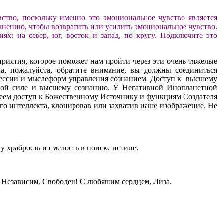
тво, поскольку именно это эмоциональное чувство является
жнению, чтобы возвратить или усилить эмоциональное чувство.
ях: на север, юг, восток и запад, по кругу. Подключите это
иятия, которое поможет нам пройти через эти очень тяжелые
а, пожалуйста, обратите внимание, вы должны соединиться
прессии и мыслеформ управления сознанием. Доступ к высшему
ной силе и высшему сознанию. У Негативной Инопланетной
имеем доступ к Божественному Источнику и функциям Создателя
го интеллекта, клонировав или захватив наше изображение. Не
у храбрость и смелость в поиске истине.
, Независим, Свободен! С любящим сердцем, Лиза.