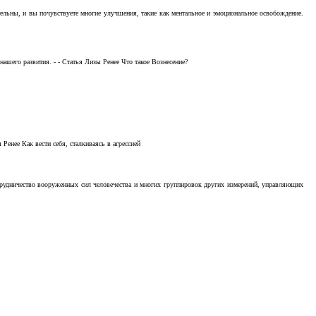
тельны, и вы почувствуете многие улучшения, такие как ментальное и эмоциональное освобождение.
ашего развития. - - Статья Лизы Ренее Что такое Вознесение?
Ренее Как вести себя, сталкиваясь в агрессией
отрудничество вооруженных сил человечества и многих группировок других измерений, управляющих