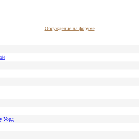
Обсуждение на форуме
ной
у Уорд