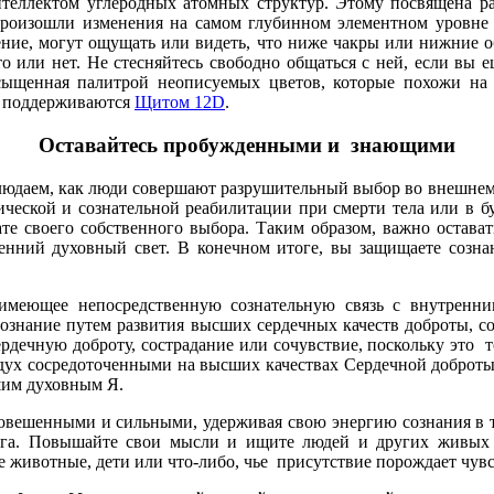
теллектом углеродных атомных структур. Этому посвящена р
произошли изменения на самом глубинном элементном уровне 
дение, могут ощущать или видеть, что ниже чакры или нижние о
о или нет. Не стесняйтесь свободно общаться с ней, если вы е
насыщенная палитрой неописуемых цветов, которые похожи н
о поддерживаются
Щитом 12D
.
Оставайтесь пробужденными и знающими
людаем, как люди совершают разрушительный выбор во внешнем м
тической и сознательной реабилитации при смерти тела или в 
ьтате своего собственного выбора. Таким образом, важно ост
ренний духовный свет. В конечном итоге, вы защищаете созна
имеющее непосредственную сознательную связь с внутренн
сознание путем развития высших сердечных качеств доброты, с
рдечную доброту, сострадание или сочувствие, поскольку это т
и дух сосредоточенными на высших качествах Сердечной доброт
сшим духовным Я.
новешенными и сильными, удерживая свою энергию сознания в т
зга. Повышайте свои мысли и ищите людей и других живых 
 животные, дети или что-либо, чье присутствие порождает чувс