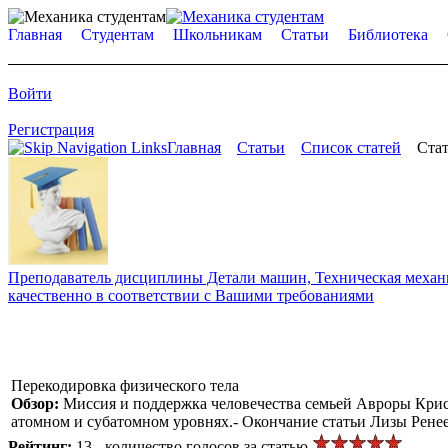
Главная
Студентам
Школьникам
Статьи
Библиотека
Войти
Регистрация
Главная
Статьи
Список статей
Стат
Преподаватель дисциплины Детали машин, Техническая механик
качественно в соответствии с Вашими требованиями
Перекодировка физического тела
Обзор:
Миссия и поддержка человечества семьей Авроры Крист
атомном и субатомном уровнях.- Окончание статьи Лизы Ренее
Рейтинг:
13 - количество голосов за статью