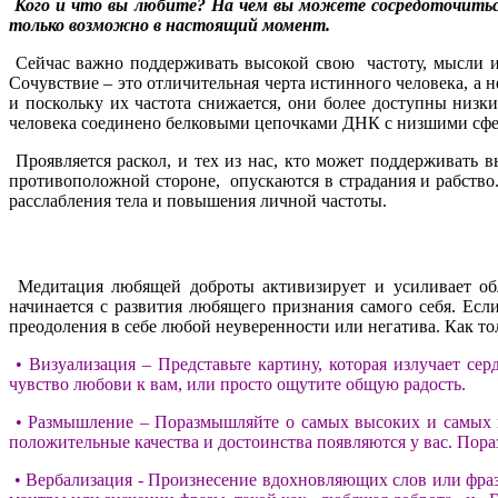
Кого и что вы любите? На чем вы можете сосредоточитьс
только возможно в настоящий момент.
Сейчас важно поддерживать высокой свою частоту, мысли и 
Сочувствие – это отличительная черта истинного человека, а
и поскольку их частота снижается, они более доступны низк
человека соединено белковыми цепочками ДНК с низшими сф
Проявляется раскол, и тех из нас, кто может поддерживать 
противоположной стороне, опускаются в страдания и рабство.
расслабления тела и повышения личной частоты.
Медитация любящей доброты активизирует и усиливает обл
начинается с развития любящего признания самого себя. Есл
преодоления в себе любой неуверенности или негатива. Как то
• Визуализация – Представьте картину, которая излучает сер
чувство любови к вам, или просто ощутите общую радость.
• Размышление – Поразмышляйте о самых высоких и самых пол
положительные качества и достоинства появляются у вас. Пор
• Вербализация - Произнесение вдохновляющих слов или фраз