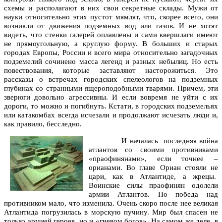
схемы и располагают в них свои секретные склады. Мужи от
науки относительно этих пустот мямлят, что, скорее всего, они
возникли от движения подземных вод или газов. И не хотят
видеть, что стенки галерей оплавлены и сами квершлаги имеют
не прямоугольную, а круглую форму. В больших и старых
городах Европы, России и всего мира относительно загадочных
подземелий сочинено масса легенд и разных небылиц. Но есть
повествования, которые заставляют насторожиться. Это
рассказы о встречах городских спелеологов на подземных
глубинах со странными ящероподобными тварями. Причем, эти
зверюги довольно агрессивны. И если вовремя не уйти с их
дороги, то можно и погибнуть. Кстати, в городских подземельях
или катакомбах всегда исчезали и продолжают исчезать люди и,
как правило, бесследно.
И началась последняя война
атлантов со своими противниками
«праофинянами», если точнее –
орианами. Во главе Ориан стояли не
цари, как в Атлантиде, а жрецы.
Воинские силы праофинян одолели
армии Атлантов. Но победа над
противником мало, что изменила. Очень скоро после нее великая
Атлантида погрузилась в морскую пучину. Мир был спасен не
только армией героев, но и «гневом богов». На самом же деле, в