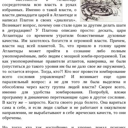
сосредоточила всю власть в руках
избранных. Именно о такой власти, о
власти двенадцати царей в Атлантиде и
написал Платон в своих «диалогах».
Возникает вопрос, почему они стали один за другим делать шаги
в деградацию? У Платона описано просто: дескать, цари
Атлантиды со временем утратили божественные духовные
качества. Им захотелось богатств и огромной власти. Причем,
власти над всей планетой. То, что пришло в голову царям
Атлантиды может прийти в сознание либо полным
умопомрачённым, либо людям с мощной зомби‑программой. Так
как умопомрачённые правители атлантов, наверняка, не были
(опуститься до такого уровня им бы не дало свое же окружение),
то остается второе. Тогда, кто?! Кто мог провести зомбирование
всего сословия управленцев? И возникает еще один
параллельный вопрос: а не для того ли была выделена и
обособлена через касту группа людей власти? Скорее всего,
именно для удобства зомбирования. Попробуй, вложи
программу в динамично перетекающие одно в другое сословие.
В касту же – запросто. Каста своего рода болото. Она вариться
сама в себе, и если люди слабые и не работают в оккультном
направлении, не вырабатывают в себе жреческих качеств, то они
обречены.
Но тогда кто так настойчиво и упорно ломал психику