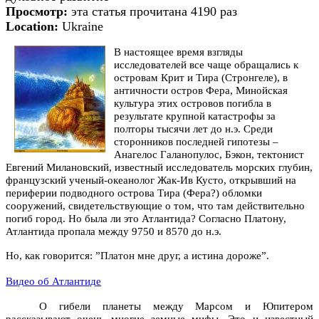
Просмотр:
эта статья прочитана 4190 раз
Location:
Ukraine
В настоящее время взгляды
исследователей все чаще обращались к
островам Крит и Тира (Стронгеле), в
античности остров Фера, Минойская
культура этих островов погибла в
результате крупной катастрофы за
полторы тысячи лет до н.э. Среди
сторонников последней гипотезы –
Анагелос Галанопулос, Бэкон, тектонист
Евгений Милановский, известный исследователь морских глубин,
французский ученый-океанолог Жак-Ив Кусто, открывший на
периферии подводного острова Тира (Фера?) обломки
сооружений, свидетельствующие о том, что там действительно
погиб город. Но была ли это Атлантида? Согласно Платону,
Атлантида пропала между 9750 и 8570 до н.э.
Но, как говорится
:
”Платон мне друг, а истина дороже”.
Видео об Атлантиде
О гибели планеты между Марсом и Юпитером
рассказывают очень многие земные мифы. Это и известный