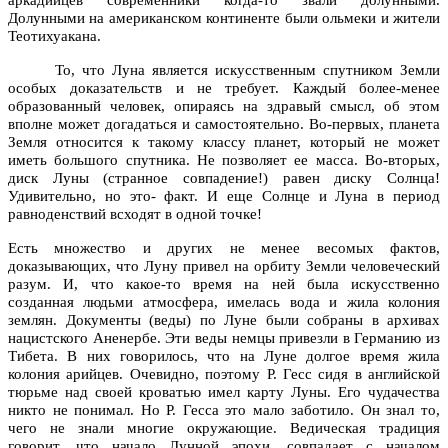
Долунными на американском континенте были ольмеки и жители
Теотихуакана.
То, что Луна является искусственным спутником Земли
особых доказательств и не требует. Каждый более‑менее
образованный человек, опираясь на здравый смысл, об этом
вполне может догадаться и самостоятельно. Во‑первых, планета
Земля относится к такому классу планет, который не может
иметь большого спутника. Не позволяет ее масса. Во‑вторых,
диск Луны (странное совпадение!) равен диску Солнца!
Удивительно, но это‑ факт. И еще Солнце и Луна в период
равноденствий всходят в одной точке!
Есть множество и других не менее весомых фактов,
доказывающих, что Луну привел на орбиту Земли человеческий
разум. И, что какое‑то время на ней была искусственно
созданная людьми атмосфера, имелась вода и жила колония
землян. Документы (веды) по Луне были собраны в архивах
нацистского Аненербе. Эти веды немцы привезли в Германию из
Тибета. В них говорилось, что на Луне долгое время жила
колония арийцев. Очевидно, поэтому Р. Гесс сидя в английской
тюрьме над своей кроватью имел карту Луны. Его чудачества
никто не понимал. Но Р. Гесса это мало заботило. Он знал то,
чего не знали многие окружающие. Ведическая традиция
говорит, что начало Лунной эпохи, совпадает с началом