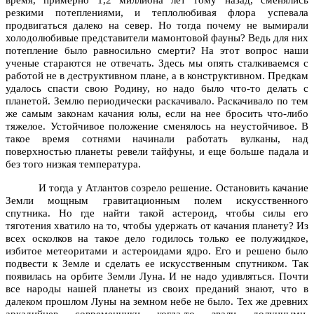
резкими потеплениями, и теплолюбивая флора успевала
продвигаться далеко на север. Но тогда почему не вымирали
холодолюбивые представители мамонтовой фауны? Ведь для них
потепление было равносильно смерти? На этот вопрос наши
ученые стараются не отвечать. Здесь мы опять сталкиваемся с
работой не в деструктивном плане, а в конструктивном. Предкам
удалось спасти свою Родину, но надо было что‑то делать с
планетой. Землю периодически раскачивало. Раскачивало по тем
же самым законам качания юлы, если на нее бросить что‑либо
тяжелое. Устойчивое положение сменялось на неустойчивое. В
такое время сотнями начинали работать вулканы, над
поверхностью планеты ревели тайфуны, и еще больше падала и
без того низкая температура.
И тогда у Атлантов созрело решение. Остановить качание
Земли мощным гравитационным полем искусственного
спутника. Но где найти такой астероид, чтобы силы его
тяготения хватило на то, чтобы удержать от качания планету? Из
всех осколков на такое дело годилось только ее полужидкое,
избитое метеоритами и астероидами ядро. Его и решено было
подвести к Земле и сделать ее искусственным спутником. Так
появилась на орбите Земли Луна. И не надо удивляться. Почти
все народы нашей планеты из своих преданий знают, что в
далеком прошлом Луны на земном небе не было. Тех же древних
аркадийцев современники когда‑то звали долунными.