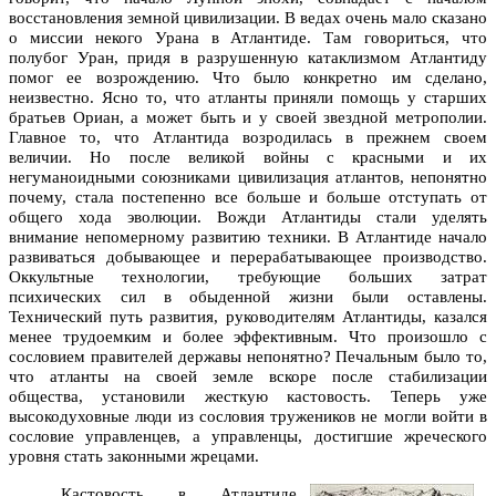
восстановления земной цивилизации. В ведах очень мало сказано
о миссии некого Урана в Атлантиде. Там говориться, что
полубог Уран, придя в разрушенную катаклизмом Атлантиду
помог ее возрождению. Что было конкретно им сделано,
неизвестно. Ясно то, что атланты приняли помощь у старших
братьев Ориан, а может быть и у своей звездной метрополии.
Главное то, что Атлантида возродилась в прежнем своем
величии. Но после великой войны с красными и их
негуманоидными союзниками цивилизация атлантов, непонятно
почему, стала постепенно все больше и больше отступать от
общего хода эволюции. Вожди Атлантиды стали уделять
внимание непомерному развитию техники. В Атлантиде начало
развиваться добывающее и перерабатывающее производство.
Оккультные технологии, требующие больших затрат
психических сил в обыденной жизни были оставлены.
Технический путь развития, руководителям Атлантиды, казался
менее трудоемким и более эффективным. Что произошло с
сословием правителей державы непонятно? Печальным было то,
что атланты на своей земле вскоре после стабилизации
общества, установили жесткую кастовость. Теперь уже
высокодуховные люди из сословия тружеников не могли войти в
сословие управленцев, а управленцы, достигшие жреческого
уровня стать законными жрецами.
Кастовость в Атлантиде