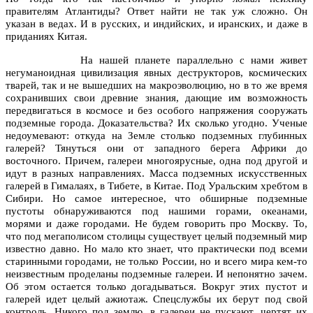
правителям Атлантиды? Ответ найти не так уж сложно. Он
указан в ведах. И в русских, и индийских, и иранских, и даже в
приданиях Китая.
На нашей планете параллельно с нами живет
негуманоидная цивилизация явных деструкторов, космических
тварей, так и не вышедших на макроэволюцию, но в то же время
сохранивших свои древние знания, дающие им возможность
передвигаться в космосе и без особого напряжения сооружать
подземные города. Доказательства? Их сколько угодно. Ученые
недоумевают: откуда на Земле столько подземных глубинных
галерей? Тянуться они от западного берега Африки до
восточного. Причем, галереи многоярусные, одна под другой и
идут в разных направлениях. Масса подземных искусственных
галерей в Гималаях, в Тибете, в Китае. Под Уральским хребтом в
Сибири. Но самое интересное, что обширные подземные
пустоты обнаруживаются под нашими горами, океанами,
морями и даже городами. Не будем говорить про Москву. То,
что под мегаполисом столицы существует целый подземный мир
известно давно. Но мало кто знает, что практически под всеми
старинными городами, не только России, но и всего мира кем‑то
неизвестным проделаны подземные галереи. И непонятно зачем.
Об этом остается только догадываться. Вокруг этих пустот и
галерей идет целый ажиотаж. Спецслужбы их берут под свой
контроль. Никого под землю, в галереи не пускают, чертят их