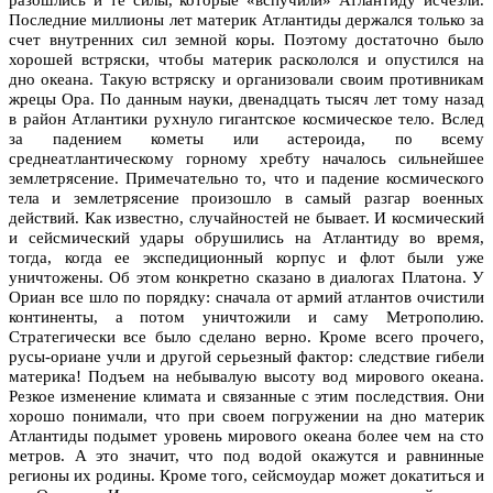
Последние миллионы лет материк Атлантиды держался только за
счет внутренних сил земной коры. Поэтому достаточно было
хорошей встряски, чтобы материк раскололся и опустился на
дно океана. Такую встряску и организовали своим противникам
жрецы Ора. По данным науки, двенадцать тысяч лет тому назад
в район Атлантики рухнуло гигантское космическое тело. Вслед
за падением кометы или астероида, по всему
среднеатлантическому горному хребту началось сильнейшее
землетрясение. Примечательно то, что и падение космического
тела и землетрясение произошло в самый разгар военных
действий. Как известно, случайностей не бывает. И космический
и сейсмический удары обрушились на Атлантиду во время,
тогда, когда ее экспедиционный корпус и флот были уже
уничтожены. Об этом конкретно сказано в диалогах Платона. У
Ориан все шло по порядку: сначала от армий атлантов очистили
континенты, а потом уничтожили и саму Метрополию.
Стратегически все было сделано верно. Кроме всего прочего,
русы‑ориане учли и другой серьезный фактор: следствие гибели
материка! Подъем на небывалую высоту вод мирового океана.
Резкое изменение климата и связанные с этим последствия. Они
хорошо понимали, что при своем погружении на дно материк
Атлантиды подымет уровень мирового океана более чем на сто
метров. А это значит, что под водой окажутся и равнинные
регионы их родины. Кроме того, сейсмоудар может докатиться и