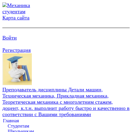
Карта сайта
Войти
Регистрация
Преподаватель дисциплины Детали машин,
Техническая механика, Прикладная механика,
Теоретическая механика с многолетним стажем,
доцент, к.т.н. выполнит работу быстро и качественно в
соответствии с Вашими требованиями
Главная
Студентам
Школьникам