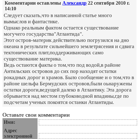
Комментарии оставлены
Александр
22 сентября 2010 г.
14:10
Следует сказать,что в написанной статье много
вымыслов и фантастике.
Однако реальным фактом остается существование
могучего государства"Атлантида".
Этот остров-материк действительно погрузился на дно
океана в результате сильнейшего землетрясения и сдвига
тектонических плит,поддерживающих само
существование материка.
Ведь остаются факты о том,что под водой,в районе
Антильских островов до сих пор находят остатки
рокадных дорог и храмов. Было сообщение и о том,что в
районе шельфа Бермудских островов,были оьнаружены
остатки дороги,ведущей далеко в Атлантику. Эта дорога
обрывается над местом глубоководной впадины,где по
подсчетам ученых покоятся останки Атлантиды.
Оставьте свои комментарии
Имя:
Адрес
электронной