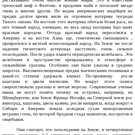
греческий миф о Фаэтоне, и предания майя о погасшей звезде
гнева и многие другие. По ведам американских индейцев их
предки долгое время жили на огромном материке посреди
Тихого океана. На востоке того материка обитала белая раса, на
юге темный народ, очевидно, но весь запад материка был занят
красным народом. Оттуда красный народ переселился в
Америку и на восток Азии, где, генетически смешавшись ,
превратился в желтый монголоидный народ. На Земле же после
падения гигантского астероида наступило, очень сильное
похолодание. После удара планета периодически колебалась. Эти
колебания в пространстве превращались в атмосфере в
сильнейшие ураганы. Особенно они были ужасны в средних
широтах. Высокопосвещенные предки магическими техниками в
какой‑то степени удержали климат. По‑прежнему росли
каштаны и цвели магнолии. Но вокруг этого оазиса
свирепствовали ураганы и лютые морозы. Современные ученые
никак не могут понять почему на островах, например, на
Шпицбергене, или Земле Франца Иосифа, на Северной земле рос
виноград, каштаны, цвела калина, росли кипарисы, когда вокруг в
Сибири и Америке лежала холодная сухая вымороженная
ветрами степь, по которой бродили стада мамонтов, носорогов и
овцебыков.
Они считают, что похолодания на Земле, в четвертичное
время, примерно 1,2 миллиона лет тому назад, сменялись