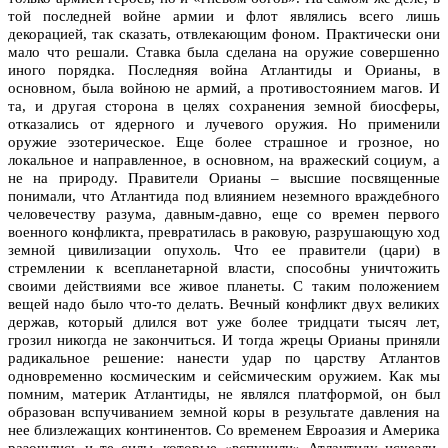
той последней войне армии и флот являлись всего лишь
декорацией, так сказать, отвлекающим фоном. Практически они
мало что решали. Ставка была сделана на оружие совершенно
иного порядка. Последняя война Атлантиды и Орианы, в
основном, была войною не армий, а противостоянием магов. И
та, и другая сторона в целях сохранения земной биосферы,
отказались от ядерного и лучевого оружия. Но применили
оружие эзотерическое. Еще более страшное и грозное, но
локальное и направленное, в основном, на вражеский социум, а
не на природу. Правители Орианы – высшие посвященные
понимали, что Атлантида под влиянием неземного враждебного
человечеству разума, давным‑давно, еще со времен первого
военного конфликта, превратилась в раковую, разрушающую ход
земной цивилизации опухоль. Что ее правители (цари) в
стремлении к всепланетарной власти, способны уничтожить
своими действиями все живое планеты. С таким положением
вещей надо было что-то делать. Вечный конфликт двух великих
держав, который длился вот уже более тридцати тысяч лет,
грозил никогда не закончиться. И тогда жрецы Орианы приняли
радикальное решение: нанести удар по царству Атлантов
одновременно космическим и сейсмическим оружием. Как мы
помним, материк Атлантиды, не являлся платформой, он был
образован вспучиванием земной коры в результате давления на
нее близлежащих континентов. Со временем Евроазия и Америка
разошлись и те силы, которые «вспучили» Атлантиду исчезли.