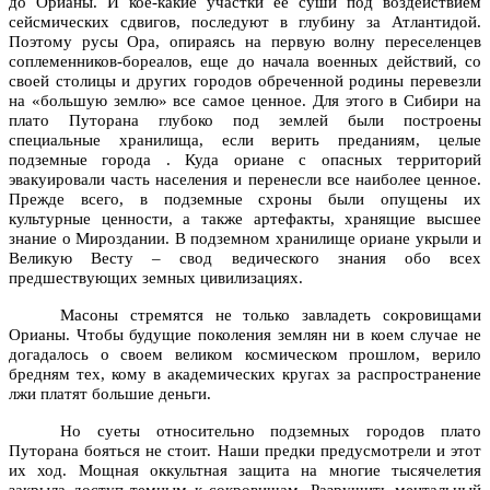
до Орианы. И кое‑какие участки ее суши под воздействием
сейсмических сдвигов, последуют в глубину за Атлантидой.
Поэтому русы Ора, опираясь на первую волну переселенцев
соплеменников‑бореалов, еще до начала военных действий, со
своей столицы и других городов обреченной родины перевезли
на «большую землю» все самое ценное. Для этого в Сибири на
плато Путорана глубоко под землей были построены
специальные хранилища, если верить преданиям, целые
подземные города . Куда ориане с опасных территорий
эвакуировали часть населения и перенесли все наиболее ценное.
Прежде всего, в подземные схроны были опущены их
культурные ценности, а также артефакты, хранящие высшее
знание о Мироздании. В подземном хранилище ориане укрыли и
Великую Весту – свод ведического знания обо всех
предшествующих земных цивилизациях.
Масоны стремятся не только завладеть сокровищами
Орианы. Чтобы будущие поколения землян ни в коем случае не
догадалось о своем великом космическом прошлом, верило
бредням тех, кому в академических кругах за распространение
лжи платят большие деньги.
Но суеты относительно подземных городов плато
Путорана бояться не стоит. Наши предки предусмотрели и этот
их ход. Мощная оккультная защита на многие тысячелетия
закрыла доступ темным к сокровищам. Разрушить ментальный