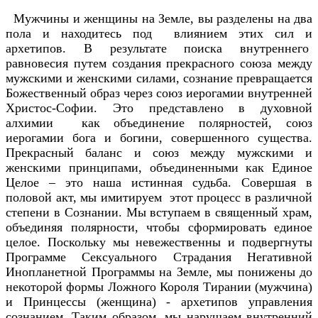
Мужчины и женщины на Земле, вы разделены на два
пола и находитесь под влиянием этих сил и
архетипов. В результате поиска внутреннего
равновесия путем создания прекрасного союза между
мужскими и женскими силами, сознание превращается
Божественный образ через союз иерогамии внутренней
Христос-Софии. Это представлено в духовной
алхимии как объединение полярностей, союз
иерогамии бога и богини, совершенного существа.
Прекрасный баланс и союз между мужскими и
женскими принципами, объединенными как Единое
Целое – это наша истинная судьба. Совершая в
половой акт, мы имитируем этот процесс в различной
степени в Сознании. Мы вступаем в священный храм,
объединяя полярности, чтобы сформировать единое
целое. Поскольку мы невежественны и подвергнуты
Программе Сексуального Страдания Негативной
Инопланетной Программы на Земле, мы понижены до
некоторой формы Ложного Короля Тирании (мужчина)
и Принцессы (женщина) - архетипов управления
сознанием. Таким образом, мы нарушаем внутренний