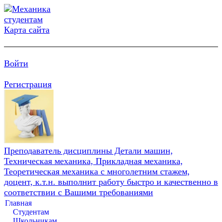
Карта сайта
Войти
Регистрация
Преподаватель дисциплины Детали машин,
Техническая механика, Прикладная механика,
Теоретическая механика с многолетним стажем,
доцент, к.т.н. выполнит работу быстро и качественно в
соответствии с Вашими требованиями
Главная
Студентам
Школьникам