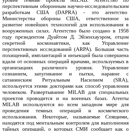
уровне темные проекты MILAB. Агентство по
перспективным оборонным научно-исследовательским
разработкам США (DAPRA) - это агентство
Министерства обороны США, ответственное за
развитие новейших технологий для использования в
вооруженных силах. Агентство было создано в 1958
году президентом Дуайтом Д. Эйзенхауэром, отцом
секретной космонавтики, как Управление
перспективных исследований (ARPA). Большая часть
похищений, имплантаций и инъекций была совершена
вдали от основных операций врачами, используемых в
организациях различного уровня. Управление
сознанием, запугивание и пытки, наравне с
сатанинским Ритуальным Насилием (SRA),
используется этими докторами как способ управления
человеком. Развертывание MILAB для специальных
проектов проводится и на военных базах. Агенты
MILAB используются во всем западном мире для
проведения темных операций и космического
использования. Некоторые, называемые Спящими,
находятся под ментальным контролем для выполнения
тайных операций, о которых СМИ сообщает как о