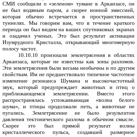
СМИ сообщили о «зеленом» тумане в Арканзасе, он
не был водяным паром, а скорее ионной эмиссией,
которая обычно встречается в пространственных
туннелях. Мы говорим вам, что в течение краткого
периода он был видим на ваших спутниковых экранах
и озадачил ученых. Это был результат активации
Изумрудного Кристалла, открывающий многомерную
полосу частот.
10.10.10 произошли землетрясения в областях
Арканзаса, которые не известны как зоны разломов.
Эти землетрясения были весьма необычны и по другим
свойствам. Им не предшествовало типичное частотное
изменение резонанса Шумана и высокочастотный
звук, который предупреждает животных и птиц о
приближающемся землетрясении. Вместо этого
распространялась успокаивающая «волна белого
шума», и птицы продолжали петь, а животные не
пугались. Землетрясение не было результатом
давления тектонического разлома в обычном смысле.
Скорее это был прямой результат волны
кристаллического пульса, создавшей размерное