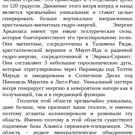
по 120 градусов. Движение этого вихря вперед и назад
является чрезвычайно уникальным и ставит целью
генерировать больше вертикально направленных
кристальных-магнитных-гидро-энергий. Энергии
Арканзаса имеют три емкие теллурические силы,
которые благоприятствуют его трехспиральному полю.
Они магнитные, сосредоточены в Талимена Ридж,
кристаллической вершине в Маунт-Ида и радиевой
гидро-энергии, сосредоточенной в Эврика-Спрингс.
Они составляют 3 небольшие гироскопические дуги,
которые отрегулированы через Пирамиды под Толтек
Маундс и закодированы в Солнечном Диске под
Пиннакль Маунтин в Литл-Роке. Уникальный паттерн
вихря генерирует энергию в невероятном напоре как в
получающей, так и в передающей функции.
Геология этой области чрезвычайно уникальна,
даже больше, чем признают ваши геологи, и именно
поэтому атланты колонизировали и развивали эту
область. Именно поэтому в этой области существуют
подземные базы Альянса сирианцев-плеядеанцев. Эта
область - редкое минералогическое объединение