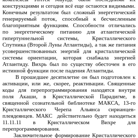
конструкциями и сегодня всё еще остаются видимыми.
Конечным результатом был сложный энергетический
генерируемый поток, способный к бесчисленным
благоприятным функциям. Способности отличались
по энергетическому питанию для атлантической
гипертуннельной системы, Кристаллического
Спутника (Второй Луны Атлантиды), а так же питания
усовершенствованных энергий для кристаллической
системы ориентации, которая снабжала энергией
Атлантиду. Вихрь был по существу обесточен в его
истинной функции после падения Атлантиды.
В прошедшее десятилетие он был подготовлен к
активации, или же, скорее, реактивации. Священные
коды для перепрограммирования находятся внутри
поля Акаши, в Кристаллической Парадигме, в
священной сознательной библиотеке МАКСА, 13-го
Кристаллического Черепа Альянса сирианцев-
плеядеянцев. МАКС действительно будет находиться
11.11.11 в Кристаллическом Вихре для
перепрограммирования.
Заключительное формирование Кристаллического