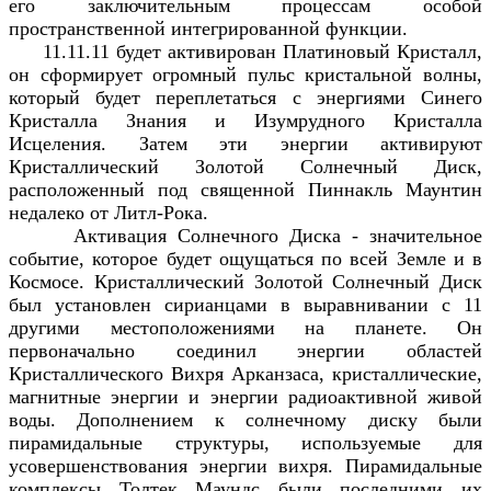
его заключительным процессам особой
пространственной интегрированной функции.
11.11.11 будет активирован Платиновый Кристалл,
он сформирует огромный пульс кристальной волны,
который будет переплетаться с энергиями Синего
Кристалла Знания и Изумрудного Кристалла
Исцеления. Затем эти энергии активируют
Кристаллический Золотой Солнечный Диск,
расположенный под священной Пиннакль Маунтин
недалеко от Литл-Рока.
Активация Солнечного Диска - значительное
событие, которое будет ощущаться по всей Земле и в
Космосе. Кристаллический Золотой Солнечный Диск
был установлен сирианцами в выравнивании с 11
другими местоположениями на планете. Он
первоначально соединил энергии областей
Кристаллического Вихря Арканзаса, кристаллические,
магнитные энергии и энергии радиоактивной живой
воды. Дополнением к солнечному диску были
пирамидальные структуры, используемые для
усовершенствования энергии вихря. Пирамидальные
комплексы Toлтек Маундс были последними их