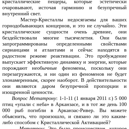
кристаллические пещеры, которые эстетически
очаровывают, источая гармонию и безупречный
внутренний свет.
Мастер-Кристаллы недосягаемы для ваших
горнодобывающих концернов, и это не случайно. Эти
кристаллические сущности очень древние, они
бездействовали многие тысячелетия. Они были
запрограммированы определенными свойствами
сирианцами и атлантами и сейчас находятся в
радостном режиме реактивации. Это пробуждение
выпускает эффективную динамику и энергии, которые
порождают необычные феномены, поскольку они
перезагружаются, и ни один из феноменов не будет
злонамеренным, скорее наоборот. В действительности
они являются даром безупречной пропорции и
изощренной ценности.
Вопрос Метатрону
: 1-1-11 (1 января 2011 г.) 5 000
птиц «упали с неба» в Арканзасе, и в тот же день 100
000 рыб погибли в Арканзас-Ривер. Вы можете
объяснить, что произошло, и связано ли это каким-
либо способом с Кристаллической Активацией?
Метатрон
: Это было происшествие, которое