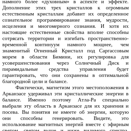
намного более «духовным» в аспекте и эффекте.
Дополнение этих трех кристаллов к огромным
естественным кристаллам добавит их определенное
сознательное программирование знания, мудрости,
исцеления и многомерного сознания. И хотя их
настоящие естественные свойства вполне способны
сотрясать территории и изгибать пространственно-
временной континуум намного мощнее, чем
знаменитый Огненный Кристалл под Саргассовым
морем в области Бимини, их регулировка для
усовершенствования через Солнечный Диск и
пирамидальные средства управления будет
гарантировать, что они сохранены в оптимальной
благородной цели и балансе.
Фактически, магнетизм этого местоположения в
Арканзасе удерживал эти кристаллические энергии в
балансе. Именно поэтому Aтла-Ра специально
выбрали эту область в Арканзасе для их хранения и
посева. Вы понятия не имеете об энергии, которую
они способны генерировать. Видите, это
использование магнитных энергий вместе с эфирным
светом, светом выше и ниже видимого спектра,