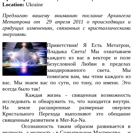
Location:
Ukraine
Предлагаю вашему вниманию послание Архангела
Метатрона от 29 апреля 2011 о происходящих и
грядущих изменениях, связанных с кристаллическими
энергиями.
Приветствия! Я Есть Метатрон,
Владыка Света! Мы охватываем
каждого из вас в векторе и поле
Безусловной Любви в пределах
закодированного света. Мы
помогаем вам, мы чтим каждого из
вас. Мы знаем вас по сути, по тону, по имени. Это
всегда было так!
Каждая жизнь - священная возможность
исследовать и обнаружить то, что находится внутри.
На земле расширенные размерные оверлеи
Кристального Перехода выполняют это обещание
священным развитием в Mer-Ka-Na.
Осознанность таким образом развивается в
мудрость, а мудрость - в Сознательное Мастерство.... и