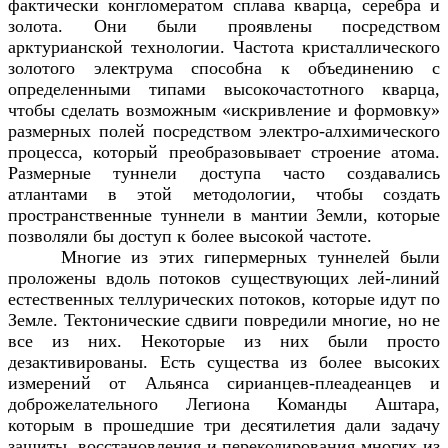
фактически конгломератом сплава кварца, серебра и
золота. Они были проявлены посредством
арктурианской технологии. Частота кристаллического
золотого электрума способна к объединению с
определенными типами высокочастотного кварца,
чтобы сделать возможным «искривление и формовку»
размерных полей посредством электро-алхимического
процесса, который преобразовывает строение атома.
Размерные туннели доступа часто создавались
атлантами в этой методологии, чтобы создать
пространственные туннели в мантии Земли, которые
позволяли бы доступ к более высокой частоте.
Многие из этих гипермерных туннелей были
проложены вдоль потоков существующих лей-линий
естественных теллурических потоков, которые идут по
Земле. Тектонические сдвиги повредили многие, но не
все из них. Некоторые из них были просто
дезактивированы. Есть существа из более высоких
измерений от Альянса сирианцев-плеадеанцев и
доброжелательного Легиона Команды Аштара,
которым в прошедшие три десятилетия дали задачу
защиты, восстановления и перекодирования многих из