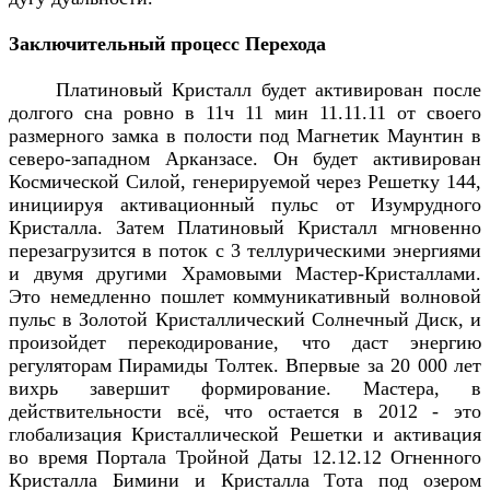
Заключительный процесс Перехода
Платиновый Кристалл будет активирован после
долгого сна ровно в 11ч 11 мин 11.11.11 от своего
размерного замка в полости под Магнетик Маунтин в
северо-западном Арканзасе. Он будет активирован
Космической Силой, генерируемой через Решетку 144,
инициируя активационный пульс от Изумрудного
Кристалла. Затем Платиновый Кристалл мгновенно
перезагрузится в поток с 3 теллурическими энергиями
и двумя другими Храмовыми Мастер-Кристаллами.
Это немедленно пошлет коммуникативный волновой
пульс в Золотой Кристаллический Солнечный Диск, и
произойдет перекодирование, что даст энергию
регуляторам Пирамиды Толтек. Впервые за 20 000 лет
вихрь завершит формирование. Мастера, в
действительности всё, что остается в 2012 - это
глобализация Кристаллической Решетки и активация
во время Портала Тройной Даты 12.12.12 Огненного
Кристалла Бимини и Кристалла Tота под озером