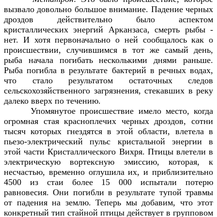
вызвало довольно большое внимание. Падение черных
дроздов действительно было аспектом
кристаллических энергий Арканзаса, смерть рыбы -
нет. И хотя первоначально о ней сообщалось как о
происшествии, случившимся в тот же самый день,
рыба начала погибать несколькими днями раньше.
Рыба погибла в результате бактерий в речных водах,
что стало результатом остаточных следов
сельскохозяйственного загрязнения, стекавших в реку
далеко вверх по течению.
Упомянутое происшествие имело место, когда
огромная стая красноплечих черных дроздов, сотни
тысяч которых гнездятся в этой области, влетела в
пьезо-электрический пульс кристальной энергии в
этой части Кристаллического Вихря. Птицы влетели в
электрическую вортексную эмиссию, которая, к
несчастью, временно оглушила их, и приблизительно
4500 из стаи более 15 000 испытали потерю
равновесия. Они погибли в результате тупой травмы
от падения на землю. Теперь мы добавим, что этот
конкретный тип стайной птицы действует в групповом