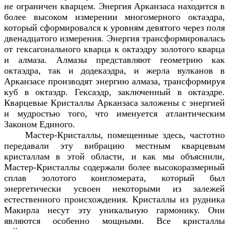
не ограничен кварцем. Энергия Арканзаса находится в
более высоком измерении многомерного октаэдра,
который сформировался к уровням девятого через поля
двенадцатого измерения. Энергия трансформировалась
от гексагонального кварца к октаэдру золотого кварца
и алмаза. Алмазы представляют геометрию как
октаэдра, так и додекаэдра, и жерла вулканов в
Арканзасе производят энергию алмаза, трансформируя
куб в октаэдр. Гексаэдр, заключенный в октаэдре.
Кварцевые Кристаллы Арканзаса заложены с энергией
и мудростью того, что именуется атлантическим
Законом Единого.
Мастер-Кристаллы, помещенные здесь, частотно
передавали эту вибрацию местным кварцевым
кристаллам в этой области, и как мы объяснили,
Мастер-Кристаллы содержали более высокоразмерный
сплав золотого конгломерата, который был
энергетически усвоен некоторыми из залежей
естественного происхождения. Кристаллы из рудника
Макирла несут эту уникальную гармонику. Они
являются особенно мощными. Все кристаллы