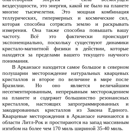
вездесущности, это энергия, какой не было на планете
многие тысячелетия. Это мощная комбинация
теллурических, гипермерных и космические сил,
которая способна сотрясать землю и раскрывать
измерения. Она также способна повышать вашу
частоту. Всё это фактически происходит
экспоненциально, поскольку существуют динамики
кристало-магнитной физики в действии, которые
находятся за пределами вашего текущего научного
понимания.
В Арканзасе находится самое большое в северном
полушарии месторождение натуральных кварцевых
кристаллов и второе по величине в мире после
Бразилии. Но оно является величайшим
несегментированным, непрерывным месторождением
на планете и содержит большинство резонансных
кристаллов, настоящих запрограммированных и
закодированных кристаллов из Закона Единого.
Кварцевые месторождения в Арканзасе начинаются в
области Литл-Рок и простираются на запад массивным
изгибом на более чем 170 миль шириной 35-40 миль.