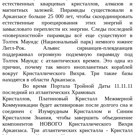
естественных кварцевых кристаллов, алмазов и
магнитных залежей. Пирамиды существовали в
Арканзасе больше 25 000 лет, чтобы скоординировать
естественные проецирования этих энергий и
замысловато переплести их энергии. Следы последней
«поверхностной» пирамиды всё еще существуют в
Толтек Маундс (Национальный парк) немного южнее
Литл-Рок. Альянс сирианцев-плеядеанцев
поддерживал огромную подземную пирамиду под
Толтек Маундс с атлантических времен. Это одна из
причин, почему так много инопланетных кораблей
вокруг Кристаллического Вихря. Три такие базы
находятся в области Арканзаса.
Во время Портала Тройной Даты 11.11.11
последний из атлантических Храмовых
Кристаллов, Платиновый Кристалл Межмерной
Коммуникации будет активирован после долгого сна и
соединен с Изумрудным Кристаллом и Синим
Кристаллом Знания, чтобы завершить объединение
компонентов НОВОГО Кристаллического Вихря
Арканзаса. Три атлантических кристалла - Кристалл