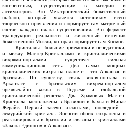
когерентным, существующим в материи и
антиматерии. Это Метатронический божественный
шаблон, который является источником всего
творческого проявления и формирует сам матричный
состав каждого плана существования. Это фермент
трансдукции реальности и жизненный источник
Божественной Мысли, которая формирует сам Космос.
Кристаллы - большие приемники и передатчики,
и между Мастер-Кристаллами и кристаллическими
вихрями-порталами существует сильная
коммуникационная сеть. Два самых мощных
кристаллических вихря на планете - это Арканзас и
Бразилия. По существу, связь вихря-портала в
Арканзасе с бразильским вихрем-порталом
чрезвычайно важна в Подъеме и глобальной
кристаллической решетке. Два Храмовых Мастер-
Кристалла расположены в Бразилии в Бахья и Минас
Жерайс. Первый засеян атлантами, последний –
лемурийский кристалл. Энергии обоих сохранены и
реактивированы в Бразилии и связаны с кристаллами
«Закона Единого» в Арканзасе.