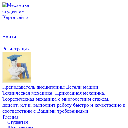
Карта сайта
Войти
Регистрация
Преподаватель дисциплины Детали машин,
Техническая механика, Прикладная механика,
Теоретическая механика с многолетним стажем,
доцент, к.т.н. выполнит работу быстро и качественно в
соответствии с Вашими требованиями
Главная
Студентам
Школьникам