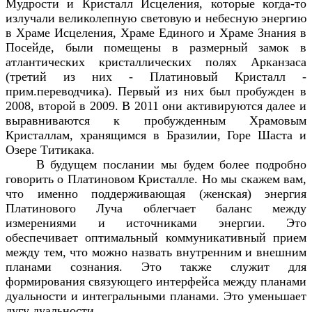
Мудрости и Кристалл Исцеления, которые когда-то
излучали великолепную световую и небесную энергию
в Храме Исцеления, Храме Единого и Храме Знания в
Посейде, были помещены в размерный замок в
атлантических кристаллических полях Арканзаса
(третий из них - Платиновый Кристалл -
прим.переводчика). Первый из них был пробужден в
2008, второй в 2009. В 2011 они активируются далее и
выравниваются к пробужденным Храмовым
Кристаллам, хранящимся в Бразилии, Горе Шаста и
Озере Титикака.
В будущем послании мы будем более подробно
говорить о Платиновом Кристалле. Но мы скажем вам,
что именно поддерживающая (женская) энергия
Платинового Луча облегчает баланс между
измерениями и источниками энергии. Это
обеспечивает оптимальный коммуникативный прием
между тем, что можно назвать внутренним и внешним
планами сознания. Это также служит для
формирования связующего интерфейса между планами
дуальности и интегральными планами. Это уменьшает
дугу дуальности.