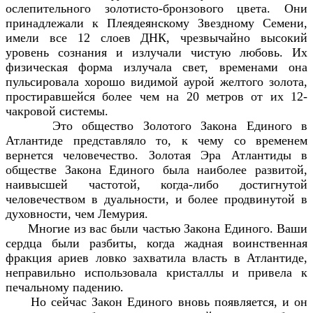
ослепительного золотисто-бронзового цвета. Они
принадлежали к Плеядеянскому Звездному Семени,
имели все 12 слоев ДНК, чрезвычайно высокий
уровень сознания и излучали чистую любовь. Их
физическая форма излучала свет, временами она
пульсировала хорошо видимой аурой желтого золота,
простиравшейся более чем на 20 метров от их 12-
чакровой системы.
Это общество Золотого Закона Единого в
Атлантиде представляло то, к чему со временем
вернется человечество. Золотая Эра Атлантиды в
обществе Закона Единого была наиболее развитой,
наивысшей частотой, когда-либо достигнутой
человечеством в дуальности, и более продвинутой в
духовности, чем Лемурия.
Многие из вас были частью Закона Единого. Ваши
сердца были разбиты, когда жадная воинственная
фракция ариев ловко захватила власть в Атлантиде,
неправильно использовала кристаллы и привела к
печальному падению.
Но сейчас Закон Единого вновь появляется, и он