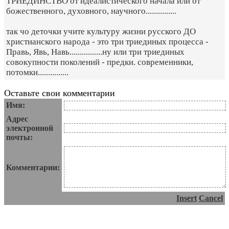
ТРИЕДИНСТВО от идеалистического начала или от
божественного, духовного, научного...............
так чо деточки учите культуру жизни русского ДО
христианского народа - это три триединых процесса -
Правь, Явь, Навь................ну или три триединых
совокупности поколений - предки. современники,
потомки...............
Оставьте свои комментарии
Имя:
Адрес
электронной
почты:
Комментарии:
Insert
Cancel