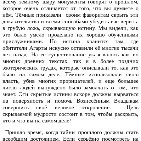
всему земному шару монументы говорят о прошлом,
которое очень отличается от того, что вы думаете о
нём. Тёмные приказали своим фаворитам скрыть эти
доказательства и всеми способами убедить вас верить
в грубую ложь, скрывающую истину. Мы видели, как
это было умело проделано их хорошо обученными
прислужниками. Но истина хранится там, где
обитатели Агарты искусно оставили её многие тысячи
лет назад. На её существование указывалось как во
многих древних текстах, так и в более поздних
эзотерических трудах, которые описывали то, как это
было на самом деле. Тёмные использовали свою
власть, убив многих прорицателей, и еще большее
число людей вынуждено было замолчать о том, что
знает. Эти скрытые истины вскоре должны вырваться
на поверхность и помочь Вознесённым Владыкам
совершить своё великое откровение. Цель
скрываемой мудрости состоит в том, чтобы раскрыть,
кто и что вы на самом деле!
Пришло время, когда тайны прошлого должны стать
всеобщим достоянием. Если серьёзно посмотреть на