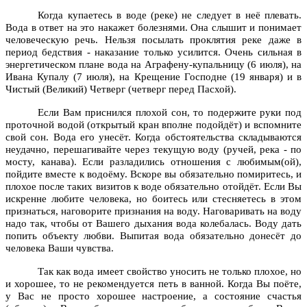
Когда купаетесь в воде (реке) не следует в неё плевать.
Вода в ответ на это накажет болезнями. Она слышит и понимает
человеческую речь. Нельзя посылать проклятия реке даже в
период бедствия - наказание только усилится. Очень сильная в
энергетическом плане вода на Аграфену-купальницу (6 июля), на
Ивана Купалу (7 июля), на Крещение Господне (19 января) и в
Чистый (Великий) Четверг (четверг перед Пасхой).
Если Вам приснился плохой сон, то подержите руки под
проточной водой (открытый кран вполне подойдёт) и вспомните
свой сон. Вода его унесёт. Когда обстоятельства складываются
неудачно, перешагивайте через текущую воду (ручей, река - по
мосту, канава). Если разладились отношения с любимым(ой),
пойдите вместе к водоёму. Вскоре вы обязательно помиритесь, и
плохое после таких визитов к воде обязательно отойдёт. Если Вы
искренне любите человека, но боитесь или стесняетесь в этом
признаться, наговорите признания на воду. Наговаривать на воду
надо так, чтобы от Вашего дыхания вода колебалась. Воду дать
попить объекту любви. Выпитая вода обязательно донесёт до
человека Ваши чувства.
Так как вода имеет свойство уносить не только плохое, но
и хорошее, то не рекомендуется петь в ванной. Когда Вы поёте,
у Вас не просто хорошее настроение, а состояние счастья