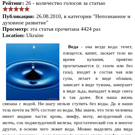
Рейтинг:
26 - количество голосов за статью
Публикация:
26.08.2010, в категории "Непознанное и
духовное развитие"
Просмотр:
эта статья прочитана 4424 раз
Location:
Ukraine
Вода
- она везде вода: течет,
плещется, кипит, ласкает тело во
время купания, при­ятно
проглатывается (с газом
или без
газа
),
входит в состав
чая или
супа, летает в виде
облаков
,
зависает в виде ту­
мана,
замерзает
в виде льда
,
выпадает в
виде снега
и так
далее
. Вся наша
жизнь
связана с водой. Ни
шагу нельзя
ступить без
воды.
Да и наши
тела почти
на 90%
состоят из воды. Мы знаем,
что тело человека
имеет жидкие части: кровь, лимфу, мочу, желудочный сок,
желчь, сок поджелудочной железы, простатический сок и многое
другое, в основе чего лежит вода.
Можно выделить два вида