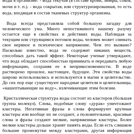
воды в организме:
- вода текучая (в составе крови, лимфы, соков,
мочи и т.
п.).
- вода сокрытая, или структуризированная, то есть
вода, входящая в состав тканевых структур организма.
Вода всегда представляла собой большую загадку для
человеческого ума. Много непостижимого нашему разу­му
остается еще в свойствах и действиях воды. Наблюдая за
текущим или струящимся потоком воды, человек мо­жет снимать
свое нервное и психическое напряжение. Чем это вызвано?
Насколько известно, вода не содержит никаких веществ,
способных дать такой эффект. Неко­торые ученые утверждают,
что вода обладает способностью принимать и передавать любую
информацию, сохраняя ее в неприкосновенности. В воде
растворено прошлое, настоящее, будущее. Эти свойства воды
ши­роко использовались и используются в магии и целительстве.
До сих пор еще существуют народные целители и целительницы,
«нашептывающие на воду», излечивающие этим болезни.
Кристаллическая структура воды состоит из кластеров (большая
группа молекул). Слова, подобные слову «дурак» уничтожают
кластеры. Негативные фразы и слова формируют крупные
кластеры или вообще их не создают, а положительные, красивые
слова и фразы создают мелкие, напряженные кластеры. Более
мелкие кластеры дольше хранят память воды. Если есть слишком
большие промежутки между кластерами, другая информация