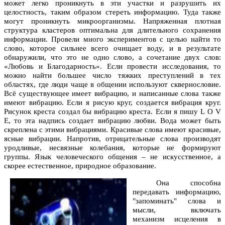
может легко проникнуть в эти участки и разрушить их
целостность, таким образом стереть информацию. Туда также
могут проникнуть микроорганизмы. Напряженная плотная
структура кластеров оптимальна для длительного сохранения
информации. Провели много экспериментов с целью найти то
слово, которое сильнее всего очищает воду, и в результате
обнаружили, что это не одно слово, а сочетание двух слов:
«Любовь и Благодарность». Если провести исследования, то
можно найти большее число тяжких преступлений в тех
областях, где люди чаще в общении используют сквернословие.
Всё существующее имеет вибрацию, и написанные слова также
имеют вибрацию. Если я рисую круг, создается вибрация круг.
Рисунок креста создал бы вибрацию креста. Если я пишу L O V
E, то эта надпись создает вибрацию любви. Вода может быть
скреплена с этими вибрациями. Красивые слова имеют красивые,
ясные вибрации. Напротив, отрицательные слова производят
уродливые, несвязные колебания, которые не формируют
группы. Язык человеческого общения – не искусственное, а
скорее естественное, природное образование.
Она способна
передавать информацию,
"запоминать" слова и
мысли, включать
механизм исцеления в