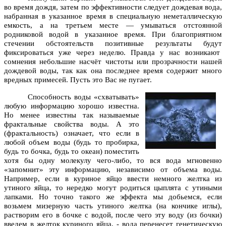
во время дождя
, затем по эффективности следует дождевая вода,
набранная в указанное время в специальную неметаллическую
емкость, а на третьем месте — умываться отстоянной
родниковой водой в указанное время. При благоприятном
стечении обстоятельств позитивные результаты будут
фиксироваться уже через неделю. Правда у нас возникают
сомнения небольшие насчёт чистоты или прозрачности нашей
дождевой воды, так как она последнее время содержит много
вредных примесей. Пусть это Вас не пугает.
Способность воды «схватывать»
любую информацию хорошо известна.
Но менее известны так называемые
фрактальные свойства воды. А это
(фрактальность) означает, что если в
любой объем воды (будь то пробирка,
будь то бочка, будь то океан) поместить
хотя бы одну молекулу чего-либо, то вся вода мгновенно
«запомнит» эту информацию, независимо от объема воды.
Например, если в куриное яйцо ввести немного желтка из
утиного яйца, то нередко могут родиться цыплята с утиными
лапками. Но точно такого же эффекта мы добьемся, если
возьмем мизерную часть утиного желтка (на кончике иглы),
растворим его в бочке с водой, после чего эту воду (из бочки)
введем в желток куриного яйца, - вода перенесет генетическую