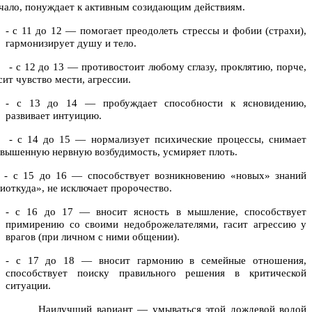
чало, понуждает к активным созидающим действиям.
- с 11 до 12 — помогает преодолеть стрессы и фобии (страхи),
гармонизирует душу и тело.
с 12 до 13 — противостоит любому сглазу, проклятию, порче,
сит чувство мести, агрессии.
- с 13 до 14 — пробуждает способности к ясновидению,
развивает интуицию.
 с 14 до 15 — нормализует психические процессы, снимает
вышенную нервную возбудимость, усмиряет плоть.
 с 15 до 16 — способствует возникновению «новых» знаний
иоткуда», не исключает пророчество.
- с 16 до 17 — вносит ясность в мышление, способствует
примирению со своими недоброжелателями, гасит агрессию у
врагов (при личном с ними общении).
- с 17 до 18 — вносит гармонию в семейные отношения,
способствует поиску правильного решения в критической
ситуации.
Наилучший вариант —
умываться этой дождевой водой