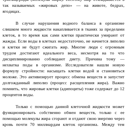
так называемых «жировых депо» — на животе, бедрах,
ягодицах.
В случае нарушения водного баланса в организме
слишком много ж
ид
кости накапливается в тканях за пределами
клеток, в то время как сами клетки прак­тически умирают от
жажды. Если воды в клетках не­достаточно, не начнется липолиз
и клетки не будут сжигать жир.
Многие люди с огромным
трудом достигают идеального веса, несмотря на то что
дисциплинированно соблюдают диету. Причина тому —
нехватка поды в организме.
Исследователи нашли новую
формулу стройности: насы­щать клетки водой и становиться
моложе. Это активизирует процесс обмена веществ и запустит
долгожданный липолиз (процесс расщепления жира). Важно
помнить, что жировые клетки (адипоциты) тоже со­держат до 12
процентов воды.
Только с помощью данной кле­точной жидкости может
функционировать собственно обмен веществ, только с ее
помощью молекулы жира сгорают и отда­ют свою энергию через
кровь почти 70 миллиардам клеток ор­ганизма.
Между тем