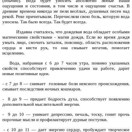
(обычно). Вода будет уносить абсолютно любые Ваши
ощущения и состояния, в том числе и ощущение счастья. В
древние времена никогда не пели весёлых, душевных песен над
рекой. Реке причитывали. Перечисляли свою боль, которую вода
уносила. Так было всегда. Так будет всегда.
Издавна считалось, что
дождевая вода обладает особыми
магическими свойствами - магия дождя
.
Если во время
дождя
умыть лицо, смочить затылок, поясницу, область расположения
сердца и кисти рук, то
она смывает негатив, помогает
исцелению
.
Вода, набранная с 6 до 7 часов утра, помимо указанных
свойств способствует привлечению удачи на работе, дарит
новые позитивные идеи.
- с 7 до 8 — снимает головные боли неясного происхождения,
смывает последствия ночных кошмаров.
- 8 до 9 — придает бодрость духа, способствует появлению
дополнительной мыслительной энергии.
- 9 до 10 — унимает депрессию, печаль, тоску, гонит прочь
порочные мысли и профилактирует дурные поступки.
с 10 до 11 — дает энергию сердцу, пробуждает творческое