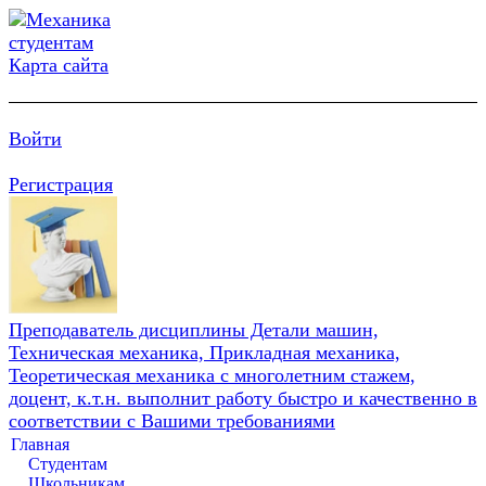
Карта сайта
Войти
Регистрация
Преподаватель дисциплины Детали машин,
Техническая механика, Прикладная механика,
Теоретическая механика с многолетним стажем,
доцент, к.т.н. выполнит работу быстро и качественно в
соответствии с Вашими требованиями
Главная
Студентам
Школьникам