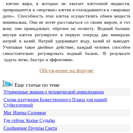
клетки жира, в которых не хватает клеточной жидкости,
превращаются в «мертвые» клетки и откладывают­ся в «жировых
депо».
Способность этих клеток осуществлять обмен веществ
ми­нимальна. Они не хотят расставаться со своим жиром, и тот
кому они принадлежат, обречен на полнот
у
.
Водный балланс
внутри клеток регулируют в первую очередь два минерала:
натрий и калий. Натрий удерживает воду, калий её выводит.
Учитывая такое двойное действие, каждый человек способен
сямостоятельно регулировать водный 6аланс. В результате
худеть легко, быстро и эффективно.
Обсуждение на форуме
Еще статьи по теме
Утраченные знания о человеческой цивилизации
Схема излучения Божественного Плана для нашей
Субвселенной
Маг Ирина Соломон
Где сейчас Копье Судьбы
Сообщение Группы Света