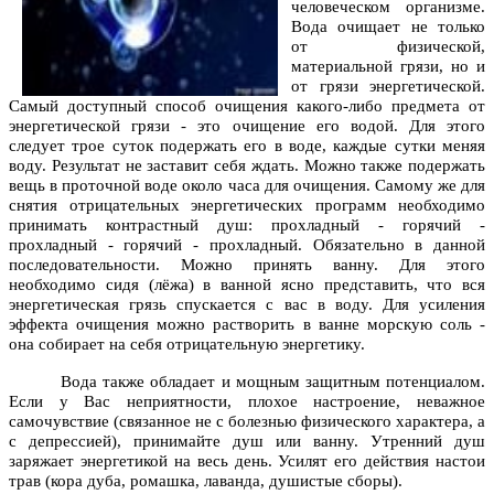
человеческом организме.
Вода очищает не только
от физической,
материальной грязи, но и
от грязи энергетической.
Самый доступный способ очищения какого-либо предмета от
энергетической грязи - это очищение его водой. Для этого
следует трое суток подержать его в воде, каждые сутки меняя
воду. Результат не заставит себя ждать. Можно также подержать
вещь в проточной воде около часа для очищения. Самому же для
снятия отрицательных энергетических программ необходимо
принимать контрастный душ: прохладный - горячий -
прохладный - горячий - прохладный. Обязательно в данной
последовательности. Можно принять ванну. Для этого
необходимо сидя (лёжа) в ванной ясно представить, что вся
энергетическая грязь спускается с вас в воду. Для усиления
эффекта очищения можно растворить в ванне морскую соль -
она собирает на себя отрицательную энергетику.
Вода также обладает и мощным защитным потенциалом.
Если у Вас неприятности, плохое настроение, неважное
самочувствие (связанное не с болезнью физического характера, а
с депрессией), принимайте душ или ванну. Утренний душ
заряжает энергетикой на весь день. Усилят его действия настои
трав (кора дуба, ромашка, лаванда, душистые сборы).