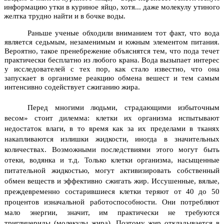
информацию утки в куриное яйцо, хотя... даже молекулу утиного
желтка трудно найти и в бочке воды.
Раньше ученые обходили вниманием тот факт, что
в
ода
я
в
ляется седьмым, незаменимым и южным элементом питания.
Вероятно, такое пренебрежение объяснятся тем, что пода те­чет
практически бесплатно из любого крана. Вода
в
ызыпает интерес
у исследователей с тех пор
,
как стало известно, что она
запускает в организме реакцию обмена
в
ешест и тем са­мым
интенсивно содействует сжиганию жира.
Перед многими людьми, страдающими избыточным
весом» стоит дилемма: клетки их организма испытывают
недостаток влаги, в то время как за их пределами в тканях
накапливают­ся излишки жидкости, иногда в значительных
количествах. Возможными последствиями этого могут быть
отеки, водян­ка и т.д.
Только клетки организма, насыщенные
питательной жид­костью, могут активизировать собственный
обмен веществ и эффективно сжигать жир. Иссушенные, вялые,
преждевременно состарившиеся клетки теряют от 40 до 50
процентов изначальной работоспо­собности. Они потребляют
ма
ло
энергии, значит, им практически не требуются
триглицериды (молекулы жира). Поэтому жир от­кладывается в