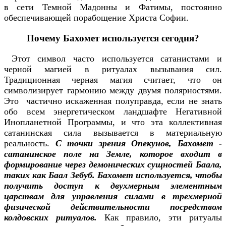
в сети Темной Мадонны и Фатимы, постоянно
обеспечивающей порабощение Христа Софии.
Почему Бахомет используется сегодня?
Этот символ часто используется сатанистами и
черной магией в ритуалах вызывания сил.
Традиционная черная магия считает, что он
символизирует гармонию между двумя полярностями.
Это частично искаженная полуправда, если не знать
обо всем энергетическом ландшафте Негативной
Инопланетной Программы, и что эта коллективная
сатанинская сила вызывается в материальную
реальность.
С точки зрения Опекунов, Бахомет -
сатанинское поле на Земле, которое входит в
формирование через демонических сущностей Баала,
таких как Баал Зебуб. Бахомет используется, чтобы
получить доступ к двухмерным элементным
царствам для управления силами в трехмерной
физической действительности посредством
колдовских ритуалов.
Как правило, эти ритуалы