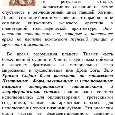
в результате которых
коллективное сознание на Земле
опустилось в эволюционный цикл павшей богини.
Павшее сознание богини увековечивает порабощенное
сознание униженного женского архетипа в
планетарной голографической архитектуре.
Это
источник сатанинских сил, которые в настоящее
время на планете искажают женский принцип в
мужчинах и женщинах.
Во время разрушения планеты Тиамат часть
божественной сущности Христа Софии была поймана
в ловушку фантомных и материальных сфер
мироздания и существовала вне Дома Бога.
Тело
Христа Софии было расколото на множество
Негативных Форм, захваченных и использованных
низшими материальными сатанинскими и
люциферианскими силами.
Падшие части ее тела
использовались для оплодотворения гротескными
созданиями, такими как архонтные паразиты для
использования этими низшими духами. Эти аномалии
стали частью ее фрагментированного сознания,