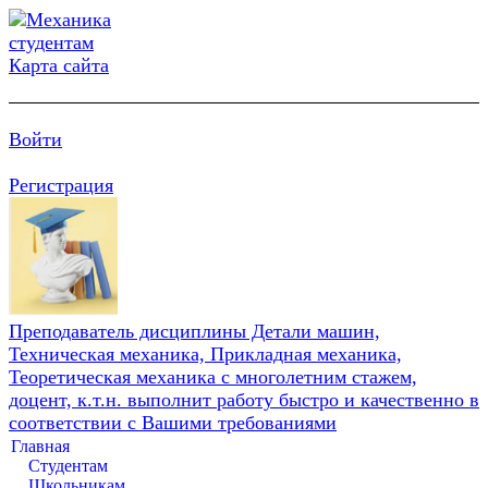
Карта сайта
Войти
Регистрация
Преподаватель дисциплины Детали машин,
Техническая механика, Прикладная механика,
Теоретическая механика с многолетним стажем,
доцент, к.т.н. выполнит работу быстро и качественно в
соответствии с Вашими требованиями
Главная
Студентам
Школьникам