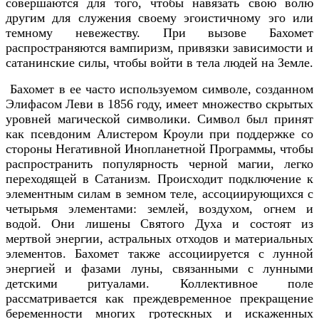
совершаются для того, чтобы навязать свою волю
другим для служения своему эгоистичному эго или
темному невежеству. При вызове Бахомет
распространяются вампиризм, привязки зависимости и
сатанинские силы, чтобы войти в тела людей на Земле.
Бахомет в ее часто используемом символе, созданном
Элифасом Леви в 1856 году, имеет множество скрытых
уровней магической символики. Символ был принят
как псевдоним Алистером Кроули при поддержке со
стороны Негативной Инопланетной Программы, чтобы
распространить популярность черной магии, легко
переходящей в Сатанизм. Происходит подключение к
элементным силам в земном теле, ассоциирующихся с
четырьмя элементами: землей, воздухом, огнем и
водой. Они лишены Святого Духа и состоят из
мертвой энергии, астральных отходов и материальных
элементов. Бахомет также ассоциируется с лунной
энергией и фазами луны, связанными с лунными
детскими ритуалами. Коллективное поле
рассматривается как преждевременное прекращение
беременности многих гротескных и искаженных