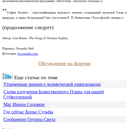
негативной инопланетной программе. (Источник «Ascension Glossary»)
**
София Ахамот - персонификация женского аспекта созидающей мужской Силы в
природе, а также Астральный Свет. (источник Е. П. Блаватская «Теософский словарь»)
(продолжение следует)
Автор:
Lisa Renee -The Song of Christos Sophia
,
Перевод: Oreanda Web
Источник:
bcoreanda.com
Обсуждение на форуме
Еще статьи по теме
Утраченные знания о человеческой цивилизации
Схема излучения Божественного Плана для нашей
Субвселенной
Маг Ирина Соломон
Где сейчас Копье Судьбы
Сообщение Группы Света