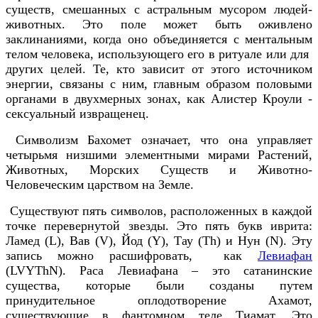
существ, смешанных с астральным мусором людей-
животных. Это поле может быть оживлено
заклинаниями, когда оно объединяется с ментальным
телом человека, использующего его в ритуале или для
других целей. Те, кто зависит от этого источником
энергии, связаны с ним, главным образом половыми
органами в двухмерных зонах, как Алистер Кроули -
сексуальный извращенец.
Символизм Бахомет означает, что она управляет
четырьмя низшими элементными мирами Растений,
Животных, Морских Существ и Животно-
Человеческим царством на Земле.
Существуют пять символов, расположенных в каждой
точке перевернутой звезды. Это пять букв иврита:
Ламед (L), Вав (V), Йод (Y), Тау (Th) и Нун (N). Эту
запись можно расшифровать, как
Левиафан
(LVYThN). Раса Левиафана – это сатанинские
существа, которые были созданы путем
принудительное оплодотворение Ахамот,
существующие в фантомном теле Тиамат. Это