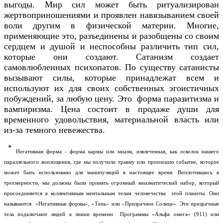
выгоды. Мир сил может быть ритуализирован
жертвоприношениями и проявлен навязыванием своей
воли другим в физической материи. Многие,
применяющие это, разъединены и разобщены со своим
сердцем и душой и неспособны различить тип сил,
которые они создают. Сатанизм создает
самовлюбленных психопатов. По существу сатанисты
вызывают силы, которые принадлежат всем и
используют их для своих собственных эгоистичных
побуждений, за любую цену. Это форма паразитизма и
вампиризма. Цена состоит в продаже души для
временного удовольствия, материальной власть или
из-за темного невежества.
*
Негативная форма - форма кармы или миазм, извлеченная, как осколок нашего
параллельного воплощения, где мы получили травму или произошло событие, которое
может быть использовано для манипуляций в настоящее время. Воплотившись в
трехмерности, мы должны были принять огромный миазматический набор, который
присоединяется к коллективным ментальным телам человечества этой планеты. Они
называются «Негативные формы», «Тень» или «Призрачное Солнце». Эти призрачные
тела подключают людей к линии времени Программы «Альфа омега» (911) или