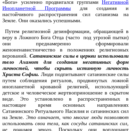
«Бога» усиленно продвигался группами
Негативной
Инопланетной Программы
для создания и
настойчивого распространения сил сатанизма на
Земле. Они оказались успешными.
Путем религиозной дезинформации, обращающей в
веру в Ложного Бога Отца (часто под угрозой пытки)
они преднамеренно сформировали
женоненавистничество в положениях религиозных
верований.
Сатанинские силы в церкви использовали
тело Ахамот для создания негативных форм
личностей, чтобы скрыть истинную личность
Христа Софии.
Люди подпитывают сатанинские силы
путем соблюдения ритуалов, продвинутых ложной
инопланетной кровавой религией, использующей
детское и человеческое жертвоприношение в скрытом
виде. Это установлено в распространенных в
настоящее время основных направлениях
Сатанинского Ритуального Насилия и сатанинских сил
на Земле.
Это означает, что многие люди позволяют
использовать свои тела, как сосуды сатанинских сил,
не понимая этого.
Поскольку они воплощают