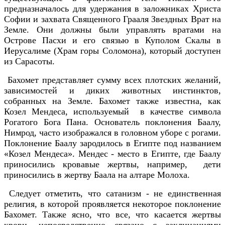
предназначалось для удержания в заложниках Христа
Софии и захвата Священного Грааля Звездных Врат на
Земле. Они должны были управлять вратами на
Острове Пасхи и его связью в Куполом Скалы в
Иерусалиме (Храм горы Соломона), который доступен
из Сарасоты.
Бахомет представляет сумму всех плотских желаний,
зависимостей и диких животных инстинктов,
собранных на Земле. Бахомет также известна, как
Козел Мендеса, используемый в качестве символа
Рогатого Бога Пана. Основатель поклонения Баалу,
Нимрод, часто изображался в головном уборе с рогами.
Поклонение Баалу зародилось в Египте под названием
«Козел Мендеса». Мендес - место в Египте, где Баалу
приносились кровавые жертвы, например, дети
приносились в жертву Баала на алтаре Молоха.
Следует отметить, что сатанизм - не единственная
религия, в которой проявляется некоторое поклонение
Бахомет. Также ясно, что все, что касается жертвы
крови, непосредственно связано с заклинаниями