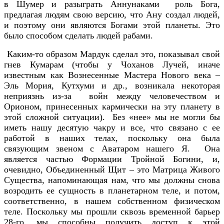
в Шумер и разыграть Аннунаками роль Бога,
предлагая людям свою версию, что Ану создал людей,
и поэтому они являются Богами этой планеты. Это
было способом сделать людей рабами.
Каким-то образом Мардук сделал это, показывал свой
гнев Кумарам (чтобы у Чоханов Лучей, иначе
известным как Вознесенные Мастера Нового века –
Эль Мория, Кутхуми и др., возникала некоторая
неприязнь из-за войн между человечеством и
Орионом, принесенных кармически на эту планету в
этой сложной ситуации). Без «нее» мы не могли бы
иметь нашу десятую чакру и все, что связано с ее
работой в наших телах, поскольку она была
связующим звеном с Аватаром нашего Я. Она
является частью Формации Тройной Богини, и,
очевидно, Объединенный Щит – это Матрица Живого
Существа, напоминающая нам, что мы должны снова
возродить ее сущность в планетарном теле, и потом,
соответственно, в нашем собственном физическом
теле. Поскольку мы прошли сквозь временной барьер
28-го, мы способны получить доступ к этой