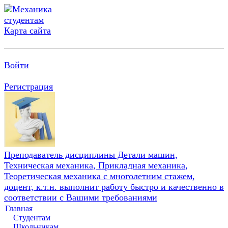
Карта сайта
Войти
Регистрация
Преподаватель дисциплины Детали машин,
Техническая механика, Прикладная механика,
Теоретическая механика с многолетним стажем,
доцент, к.т.н. выполнит работу быстро и качественно в
соответствии с Вашими требованиями
Главная
Студентам
Школьникам