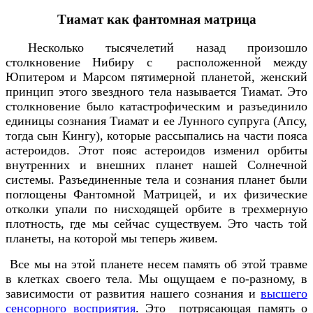
Тиамат как фантомная матрица
Несколько тысячелетий назад произошло
столкновение Нибиру с расположенной между
Юпитером и Марсом пятимерной планетой, женский
принцип этого звездного тела называется Тиамат. Это
столкновение было катастрофическим и разъединило
единицы сознания Тиамат и ее Лунного супруга (Апсу,
тогда сын Кингу), которые рассыпались на части пояса
астероидов. Этот пояс астероидов изменил орбиты
внутренних и внешних планет нашей Солнечной
системы. Разъединенные тела и сознания планет были
поглощены Фантомной Матрицей, и их физические
отколки упали по нисходящей орбите в трехмерную
плотность, где мы сейчас существуем. Это часть той
планеты, на которой мы теперь живем.
Все мы на этой планете несем память об этой травме
в клетках своего тела. Мы ощущаем е по-разному, в
зависимости от развития нашего сознания и
высшего
сенсорного восприятия
. Это потрясающая память о