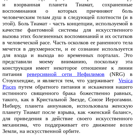
и взорванная планета Тиамат, сохраненные
воспоминания о которых причиняют боль
человеческим телам душ в следующей плотности (и в
этой). Боль Тиамат - часть концепции, используемой в
качестве фантомной системы для искусственного
вызова этих болезненных воспоминаний и их остатков
в человеческой расе. Часть осколков ее раненного тела
мечется в двухмерности, и ее сознание используется
для входа и выхода во временных порталах. Это
представили моему вниманию, поскольку эта
конструкция имеет некоторое отношение к линии
питания
реверсивной сети Нефилимов
(NRG) в
Стоунхендже, и является тем, что удерживает
Vesica
Pisces
путем обратного питания и искажения нашего
истинного священного брака божественно равных,
такого, как в Кристальной Звезде, Союзе Иерогамии.
Нибиру, планета аннунаков, использовала женскую
планету Тиамат после взрыва, как «женский баланс»,
для приведения в действие своего искусственного
механизма, что поддерживает его движение возле
Земли, на искусственной орбите.