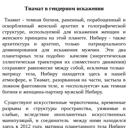
Тиамат в гендерном искажении
Тиамат - темная богиня, раненный, порабощенный и
оскорбленный женский архетип в голографической
структуре, используемой для искажения женщин и
женского принципа на этой планете. Нибиру - также
архитектура и архетип, только патриархального
доминирования для искажения мужчин. Эти два
планетарных тела подобно качелям (энергетическая
эллиптическая траектория их совместного движения)
сохраняют равновесие между собой, исключая только
матрицу тела, Нибиру находится здесь в нашей
атмосфере, и Тиамат, разорванная на части, застыла в
ложном фантомном теле, и «используется» как темная
богиня и женщина-партнер мужской Нибиру.
Существуют искусственные червоточины, временные
разрывы и структуры пространства, уязвимые и
слабые, вследствие инопланетных искусственных
манипуляций, и соединитель между ними находился
здесь в 2012 году, матрица планетарного тела Нибиру