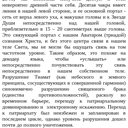
невероятно древней части себя. Десятая чакра имеет
линии в нашей левой стороне, и ее основной портал -
сеть от верха левого уха, к макушке головы и к Звезде
Души непосредственно над нашей головой,
приблизительно в 15 – 20 сантиметрах выше головы.
Это связующий портал с нашим Аватаром (триадой)
сознания Христа, и без этого центра связи в нашем
теле Света, мы не могли бы ощущать связь на том
частотном уровне. Таким образом, это похоже на
декодер языка, чтобы «услышать» или
непосредственно почувствовать эту связь
непосредственно в нашем собственном теле.
Разрушение Тиамат (как небесного и земного
принципа, сосуществующих в совершенной гармонии)
синонимично разрушению священного брака
(единства противоположностей), расколу во
временном барьере, переходу к патриархальному
доминированию и электронному искажению. Переход
к патриархату был неизбежен и запланирован в
последнем цикле, однако уровень разрушения дошел
почти до полного уничтожения.