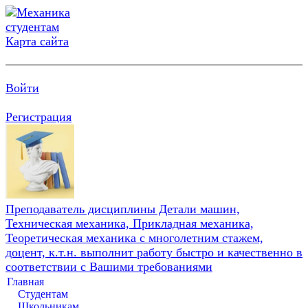
Карта сайта
Войти
Регистрация
Преподаватель дисциплины Детали машин,
Техническая механика, Прикладная механика,
Теоретическая механика с многолетним стажем,
доцент, к.т.н. выполнит работу быстро и качественно в
соответствии с Вашими требованиями
Главная
Студентам
Школьникам