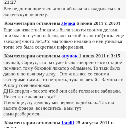
21:27
Все недостающие звенья знаний начали складываться в
логическую цепочку.
Комментарии оставлены
Лерка
6 июня 2011 г. 20:01
Еще как известна!пока мы были заняты своими делами
они благополучно наблюдали за этой планетой(тогда еще
звездой)много лет.Это мы только недавно о ней узнали,а
тогда это была секретная информация.
Комментарии оставлены
анунак
1 июля 2011 г. 3:15
слушай, Сириус, сто раз уже было говорено - кто старое
помянет, тому боковой локатор обламаем. То таки было
давно и по пьяному делу... Это ж вы все со своими
экспериментами... то не трожь, туда не летай... Замонало!
А шо у гоев немножко
ДНК сперли - так это чтоб они себе головы не забивали.
Никто ж не жаловался,а?
И вообще ,эту делянку мы первые надыбали...Так шо
валите фраера, возноситесь, а мы тут
сами разберемся...
Комментарии оставлены
Ioudif
25 августа 2011 г.