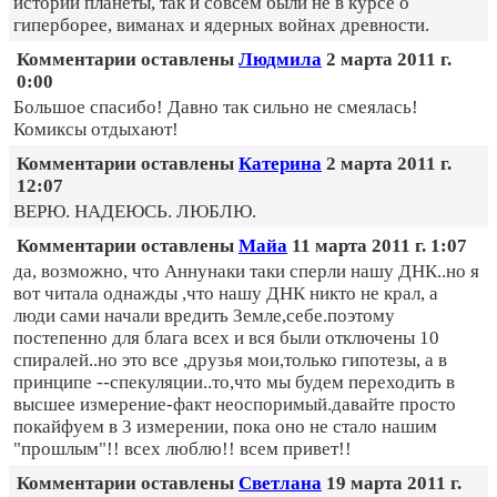
истории планеты, так и совсем были не в курсе о
гиперборее, виманах и ядерных войнах древности.
Комментарии оставлены
Людмила
2 марта 2011 г.
0:00
Большое спасибо! Давно так сильно не смеялась!
Комиксы отдыхают!
Комментарии оставлены
Катерина
2 марта 2011 г.
12:07
ВЕРЮ. НАДЕЮСЬ. ЛЮБЛЮ.
Комментарии оставлены
Майа
11 марта 2011 г. 1:07
да, возможно, что Аннунаки таки сперли нашу ДНК..но я
вот читала однажды ,что нашу ДНК никто не крал, а
люди сами начали вредить Земле,себе.поэтому
постепенно для блага всех и вся были отключены 10
спиралей..но это все ,друзья мои,только гипотезы, а в
принципе --спекуляции..то,что мы будем переходить в
высшее измерение-факт неоспоримый.давайте просто
покайфуем в 3 измерении, пока оно не стало нашим
"прошлым"!! всех люблю!! всем привет!!
Комментарии оставлены
Светлана
19 марта 2011 г.