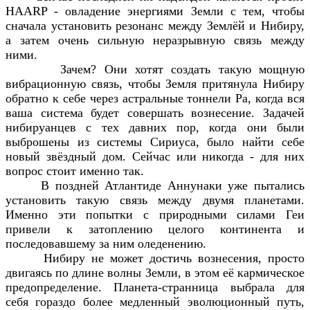
HAARP - овладение энергиями Земли с тем, чтобы
сначала установить резонанс между Землёй и Нибиру,
а затем очень сильную неразрывную связь между
ними.
Зачем? Они хотят создать такую мощную
вибрационную связь, чтобы Земля притянула Нибиру
обратно к себе через астральные тоннели Ра, когда вся
ваша система будет совершать вознесение. Задачей
нибируанцев с тех давних пор, когда они были
выброшены из системы Сириуса, было найти себе
новый звёздный дом. Сейчас или никогда - для них
вопрос стоит именно так.
В поздней Атлантиде Аннунаки уже пытались
установить такую связь между двумя планетами.
Именно эти попытки с природными силами Геи
привели к затоплению целого континента и
последовавшему за ним оледенению.
Нибиру не может достичь вознесения, просто
двигаясь по длине волны Земли, в этом её кармическое
предопределение. Планета-странница выбрала для
себя гораздо более медленный эволюционный путь,