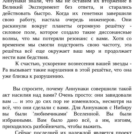
Аннунаки знали, что мы не оставим их вторжение в
Великий Эксперимент без ответа, и старались
действовать быстро. Когда их генетики завершили
свою работу, настала очередь инженеров. Они
раскинули вокруг планеты огромную решётку -
силовое поле, которое создало такие диссонансные
волны, что мы потеряли резонанс с вами. Хотя со
временем мы смогли подстроить свою частоту, эта
решётка всё еще окружает ваш мир и продолжает
нести вам бедствия.
К счастью, ускорение вознесения вашей звезды -
Ра вызывает такие нарушения в этой решётке, что она
уже близка к разрушению.
Вы спросите, почему Аннунаки совершили такой
акт насилия над вами? Очень просто: они завидовали
вам ... и это до сих пор не изменилось, несмотря на
всё, что они сделали с вами. Для Аннунаков с Нибиру
вы были 'любимчиками' Вселенной. Вы были
избранными. Вам было дано всё, а им, изгоям,
приходилось разбойничать, чтобы выжить.
Сейчас последней их надеждой является проект