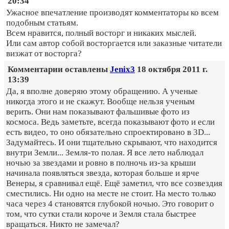
20:34
Ужасное впечатление производят комментаторы ко всем
подобным статьям.
Всем нравится, полный восторг и никаких мыслей.
Или сам автор собой восторгается или заказные читатели
визжат от восторга?
Комментарии оставлены
Jenix3
18 октября 2011 г.
13:39
Да, я вполне доверяю этому обращению. А ученые
никогда этого и не скажут. Вообще нельзя ученым
верить. Они нам показывают фальшивые фото из
космоса. Ведь заметьте, всегда показывают фото и если
есть видео, то оно обязательно спроектировано в 3D...
Задумайтесь. И они тщательно скрывают, что находится
внутри Земли... Земля-то полая. Я все лето наблюдал
ночью за звездами и ровно в полночь из-за крыши
начинала появляться звезда, которая больше и ярче
Венеры, я сравнивал ещё. Ещё заметил, что все созвездия
сместились. Ни одно на месте не стоит. На место только
часа через 4 становятся глубокой ночью. Это говорит о
том, что сутки стали короче и Земля стала быстрее
вращаться. Никто не замечал?