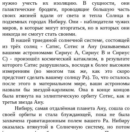
нужно учесть их изоляцию. В сущности, они
галактические бродяги, проводящие большую часть
своих жизней вдали от света и тепла Солнца в
подземных городах Нибиру. Они - наблюдатели чужих
миров, в которые могут вторгаться, но в которых они
никогда не смогут стать своими.
В нашей триединой солнечной системе, состоящей
из трёх солнц - Сатис, Сотис и Ану (называемых
вашими астрономами Сириус А, Сириус В и Сириус
С) - произошёл космический катаклизм, в результате
которого Сатис разрушилась, восходя к более высоким
измерениям (во многом так же, как это скоро
предстоит сделать вашему солнцу Ра). То, что осталось
после этого в материальном мире, ваши астрономы
назвали бы звездой-карликом. Она в конце концов
была втянута на эллиптическую орбиту Сотис, как и
третья звезда Ану.
Нибиру, самая отдалённая планета Ану, сошла со
своей орбиты и стала блуждающей, пока не была
захвачена гравитационным полем вашего Ра. Нибиру
оказалась втянутой в Солнечную систему, но потом