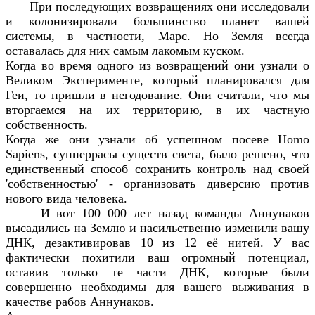
При последующих возвращениях они исследовали
и колонизировали большинство планет вашей
системы, в частности, Марс. Но Земля всегда
оставалась для них самым лакомым куском.
Когда во время одного из возвращений они узнали о
Великом Эксперименте, который планировался для
Геи, то пришли в негодование. Они считали, что мы
вторгаемся на их территорию, в их частную
собственность.
Когда же они узнали об успешном посеве Homo
Sapiens, супперрасы существ света, было решено, что
единственный способ сохранить контроль над своей
'собственностью' - организовать диверсию против
нового вида человека.
И вот 100 000 лет назад команды Аннунаков
высадились на Землю и насильственно изменили вашу
ДНК, дезактивировав 10 из 12 её нитей. У вас
фактически похитили ваш огромный потенциал,
оставив только те части ДНК, которые были
совершенно необходимы для вашего выживания в
качестве рабов Аннунаков.