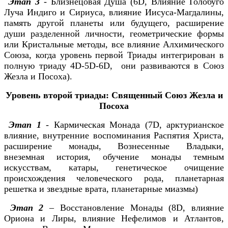
Этап 3
- Близнецовая Душа (6D, Влияние Голобуго
Луча Индиго и Сириуса, влияние Иисуса-Магдалины,
память другой планеты или будущего, расширение
души разделенной личности, геометрические формы
или Кристальные методы, все влияние Алхимического
Союза, когда уровень первой Триады интегрирован в
полную триаду 4D-5D-6D, они развиваются в Союз
Жезла и Посоха).
Уровень второй триады: Священный Союз Жезла и
Посоха
Этап 1
- Кармическая Монада (7D, арктурианское
влияние, внутренние воспоминания Распятия Христа,
расширение монады, Вознесенные Владыки,
внеземная история, обучение монады темным
искусствам, катары, генетическое очищение
происхождения человеческого рода, планетарная
решетка и звездные врата, планетарные миазмы)
Этап 2
– Восстановление Монады (8D, влияние
Ориона и Лиры, влияние Нефелимов и Атлантов,