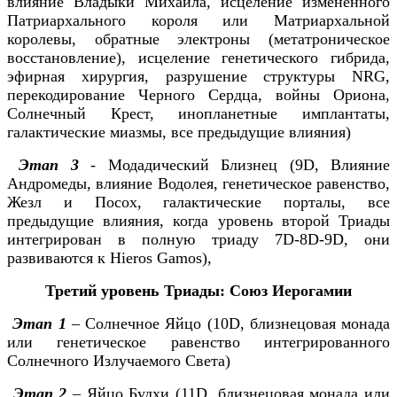
влияние Владыки Михаила, исцеление измененного
Патриархального короля или Матриархальной
королевы, обратные электроны (метатроническое
восстановление), исцеление генетического гибрида,
эфирная хирургия, разрушение структуры NRG,
перекодирование Черного Сердца, войны Ориона,
Солнечный Крест, инопланетные имплантаты,
галактические миазмы, все предыдущие влияния)
Этап 3
- Модадический Близнец (9D, Влияние
Андромеды, влияние Водолея, генетическое равенство,
Жезл и Посох, галактические порталы, все
предыдущие влияния, когда уровень второй Триады
интегрирован в полную триаду 7D-8D-9D, они
развиваются к Hieros Gamos),
Третий уровень Триады: Союз Иерогамии
Этап 1
– Солнечное Яйцо (10D, близнецовая монада
или генетическое равенство интегрированного
Солнечного Излучаемого Света)
Этап 2
– Яйцо Будхи (11D, близнецовая монада или