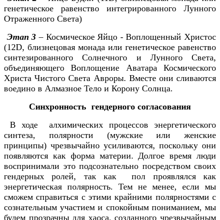
генетическое равенство интегрированного Лунного
Отраженного Света)
Этап 3
– Космическое Яйцо - Воплощенный Христос
(12D, близнецовая монада или генетическое равенство
синтезированного Солнечного и Лунного Света,
объединяющего Воплощение Аватара Космического
Христа Чистого Света Авроры. Вместе они сливаются
воедино в Алмазное Тело и Корону Солнца.
Синхронность гендерного согласования
В ходе алхимических процессов энергетического
синтеза, полярности (мужские или женские
принципы) чрезвычайно усиливаются, поскольку они
появляются как форма материи. Долгое время люди
воспринимали это подсознательно посредством своих
гендерных ролей, так как пол проявлялся как
энергетическая полярность. Тем не менее, если мы
сможем справиться с этими крайними полярностями с
сознательным участием и спокойным пониманием, мы
будем прозрачны для хаоса, созданного чрезвычайным