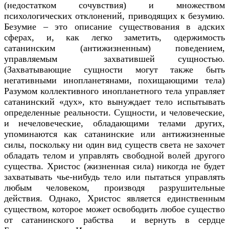
(недостатком сочувствия) и множеством
психологических отклонений, приводящих к безумию.
Безумие – это описание существования в адских
сферах, и, как легко заметить, одержимость
сатанинским (антижизненным) поведением,
управляемым захватившей сущностью.
(Захватывающие сущности могут также быть
негативными инопланетянами, похищающими тела)
Разумом коллективного инопланетного тела управляет
сатанинский «дух», кто вынуждает тело испытывать
определенные реальности. Сущности, и человеческие,
и нечеловеческие, обладающими телами других,
упоминаются как сатанинские или антижизненные
силы, поскольку ни один вид существ света не захочет
обладать телом и управлять свободной волей другого
существа. Христос (жизненная сила) никогда не будет
захватывать чье-нибудь тело или пытаться управлять
любым человеком, производя разрушительные
действия. Однако, Христос является единственным
существом, которое может освободить любое существо
от сатанинского рабства и вернуть в сердце