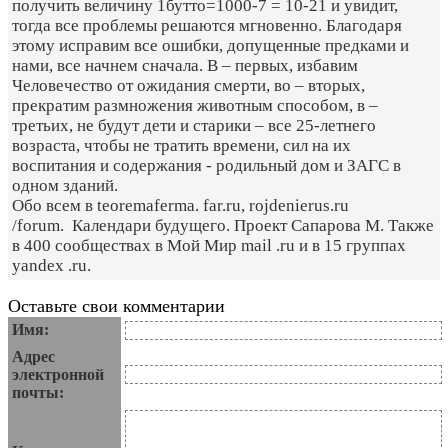
получить величину 1бутто=1000-7 = 10-21 и увидит,
тогда все проблемы решаются мгновенно. Благодаря
этому исправим все ошибки, допущенные предками и
нами, все начнем сначала. В – первых, избавим
Человечество от ожидания смерти, во – вторых,
прекратим размножения животным способом, в –
третьих, не будут дети и старики – все 25-летнего
возраста, чтобы не тратить времени, сил на их
воспитания и содержания - родильный дом и ЗАГС в
одном зданий.
Обо всем в teoremaferma. far.ru, rojdenierus.ru
/forum. Календари будущего. Проект Сапарова М. Также
в 400 сообществах в Мой Мир mail .ru и в 15 группах
yandex .ru.
Оставьте свои комментарии
Имя:
Адрес
электронной
почты: