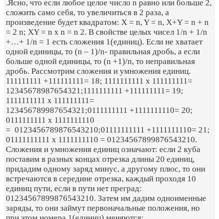
.Ясно, что если любое целое число n равно или больше 2,
сложить само себя, то увеличиться в 2 раза, а
произведение будет квадратом: X = n, Y = n, X+Y = n + n
= 2 n; XY = n x n = n 2. В свойстве целых чисел 1/n + 1/n
+…+ 1/n = 1 есть сложения 1(единиц). Если не хватает
одной единицы, то (n – 1)/n- правильная дробь, а если
больше одной единицы, то (n +1)/n, то неправильная
дробь. Рассмотрим сложения и умножения единиц.
111111111 +111111111= 18; 1111111111 х 111111111=
12345678987654321;1111111111 +111111111= 19;
1111111111 х 111111111=
123456789987654321;0111111111 +1111111110= 20;
0111111111 х 1111111110
= 0123456789876543210;01111111111 +1111111110= 21;
01111111111 х 1111111110 = 01234567899876543210.
Сложения и умножения единиц означают: если 2 куба
поставим в разных концах отрезка длины 20 единиц,
придадим одному заряд минус, а другому плюс, то они
встречаются в середине отрезка, каждый проходя 10
единиц пути, если в пути нет преград:
01234567899876543210. Затем им дадим одноименные
заряды, то они займут первоначальные положения, но
при этом номера 1(единиц) меняются: