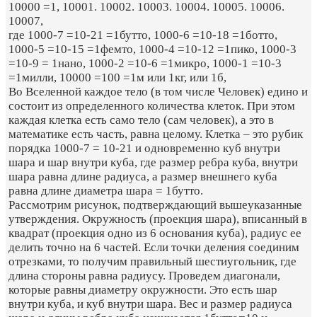
10000 =1, 10001. 10002. 10003. 10004. 10005. 10006.
10007,
где 1000-7 =10-21 =1бутто, 1000-6 =10-18 =1ботто,
1000-5 =10-15 =1фемто, 1000-4 =10-12 =1пико, 1000-3
=10-9 = 1нано, 1000-2 =10-6 =1микро, 1000-1 =10-3
=1милли, 10000 =100 =1м или 1кг, или 1б,
Во Вселенной каждое тело (в том числе Человек) едино и
состоит из определенного количества клеток. При этом
каждая клетка есть само тело (сам человек), а это в
математике есть часть, равна целому. Клетка – это рубик
порядка 1000-7 = 10-21 и одновременно куб внутри
шара и шар внутри куба, где размер ребра куба, внутри
шара равна длине радиуса, а размер внешнего куба
равна длине диаметра шара = 1бутто.
Рассмотрим рисунок, подтверждающий вышеуказанные
утверждения. Окружность (проекция шара), вписанный в
квадрат (проекция одно из 6 основания куба), радиус ее
делить точно на 6 частей. Если точки деления соединим
отрезками, то получим правильный шестиугольник, где
длина стороны равна радиусу. Проведем диагонали,
которые равны диаметру окружности. Это есть шар
внутри куба, и куб внутри шара. Вес и размер радиуса