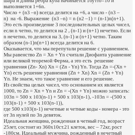
шара и длины ребра куба начинается 1бутто=10 и
выполняется 1+6n.
Число + (n3 –n) всегда делится на +6, а число - (n3 –
n) на -6. Выражение (n3 –n) = n (n2 –1) = (n-1)n(n+1).
Это есть произведение 3 последовательных целых чисел,
если n четно, то делится на 2 , (n-1) и (n+1) нечетно. Если
n нечетно, то делится на 3, (n-1) и (n+1) четно. Таким
образом (n-1)n(n+1) всегда делится на 6.
Оказывается, что мы перепутали решение с уравнением.
Мы равенство Zn = Xn + Yn считали Диофанта уравнение
или великой теоремой Ферма, а это есть решение
уравнения (Zn- Xn) Xn = (Zn - Yn) Yn. Тогда Zn =-(Xn +
Yn) есть решение уравнения (Zn + Xn) Xn = (Zn + Yn)
Yn. Не знаем, что такое уравнение и его решение.
Из свойства целых чисел, что основанием их является
1000, то Zn = Xn + Yn и Zn = -(Xn + Yn) можно записать:
103n = 500 х 103(n-1) + 500 х 103(n-1), -103n = -(500 х
103(n-1) + 500 х 103(n-1)),
где 500 х103(n-1) нечетные и четные коды - номера - это
от 3n нулей по 3n девяток.
Идеальная женщина, рожденная в четный год, возраст
25лет, состоит из 360х10ст.21 клеток, вес – 72кг, рост
-180см. Идеальный мужчина, рожденный в нечетный