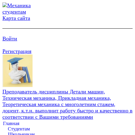
Карта сайта
Войти
Регистрация
Преподаватель дисциплины Детали машин,
Техническая механика, Прикладная механика,
Теоретическая механика с многолетним стажем,
доцент, к.т.н. выполнит работу быстро и качественно в
соответствии с Вашими требованиями
Главная
Студентам
Школьникам