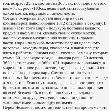
год, возраст 25лет, состоит из 366 секстиллионов клеток,
вес – 75кг, рост -183см, нельзя добавить или убавить
одной клетки, нарушается целостности.
Создать 6-мерный виртуальный мир на базе
компьютеров, выполняющие 1012 операции в секунду. В
левой части этого мира - полукуба поставим каждого
предка и нас: узнаем, сколько свои и чужие клетки,
данный человек мужчина или женщина. В правой
части мира - полукуба поместим модели идеального
человека. Находим пары, указываем, в какой планете
жить и работать. Каждая пара - спутник Земли, у которых
сумма 30 - разрядного кода – номера равна 30 девяток,
360 секстиллионов = 360х1021 параметры совпадают, в
мире постоянное равновесие, тогда зная, кода одной из
них, всегда находим пару. Спутники питаются от
солнечных батареек, и их на Земле строят в готовом виде
для полетов. Если спутники идеальные, и построены из
бриллиантов, платины, золота, то они вечные, пролетая
во всей Вселенной, и постоянно будут передавать
информации друг друга увиденные. Тогда понятие
«любовь» имеет совсем другие значения.
Перед Человечеством стоит единственная проблема - это