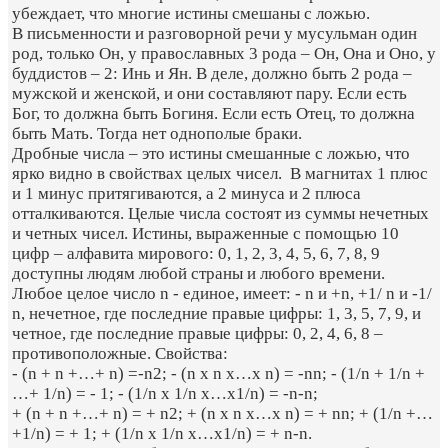
убеждает, что многие истины смешаны с ложью.
В письменности и разговорной речи у мусульман один
род, только Он, у православных 3 рода – Он, Она и Оно, у
буддистов – 2: Инь и Ян. В деле, должно быть 2 рода –
мужской и женской, и они составляют пару. Если есть
Бог, то должна быть Богиня. Если есть Отец, то должна
быть Мать. Тогда нет однополые браки.
Дробные числа – это истины смешанные с ложью, что
ярко видно в свойствах целых чисел. В магнитах 1 плюс
и 1 минус притягиваются, а 2 минуса и 2 плюса
отталкиваются. Целые числа состоят из суммы нечетных
и четных чисел. Истины, выраженные с помощью 10
цифр – алфавита мирового: 0, 1, 2, 3, 4, 5, 6, 7, 8, 9
доступны людям любой страны и любого времени.
Любое целое число n - единое, имеет: - n и +n, +1/ n и -1/
n, нечетное, где последние правые цифры: 1, 3, 5, 7, 9, и
четное, где последние правые цифры: 0, 2, 4, 6, 8 –
противоположные. Свойства:
- (n + n +…+ n) =-n2; - (n x n x…x n) = -nn; - (1/n + 1/n +
…+ 1/n) = - 1; - (1/n x 1/n x…x1/n) = -n-n;
+ (n + n +…+ n) = + n2; + (n x n x…x n) = + nn; + (1/n +…
+1/n) = + 1; + (1/n x 1/n x…x1/n) = + n-n.