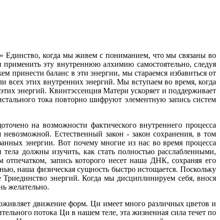
» Единство, когда мы живем с пониманием, что мы связаны во
 и применить эту внутреннюю алхимию самостоятельно, следуя
м принести баланс в эти энергии, мы стараемся избавиться от
и всех этих внутренних энергий. Мы вступаем во время, когда
этих энергий. Квинтэссенция Матери ускоряет и поддерживает
ристального тока повторно шифруют элементную запись систем
едоточено на возможности фактического внутреннего процесса
 невозможной. Естественный закон - закон сохранения, в том
анных энергии. Вот почему многие из нас во время процесса
тела должны изучить, как стать полностью расслабленными,
м отпечатком, запись которого несет наша ДНК, сохраняя его
нью, наша физическая сущность быстро истощается. Поскольку
 Триединство энергий. Когда мы дисциплинируем себя, внося
нь желательно.
о оживляет движение форм. Ци имеет много различных цветов и
тельного потока Ци в нашем теле, эта жизненная сила течет по