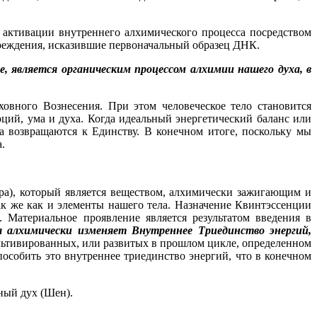
активации внутреннего алхимического процесса посредством
вреждения, исказившие первоначальный образец ДНК.
 является органическим процессом алхимии нашего духа, в
овного Вознесения. При этом человеческое тело становится
ций, ума и духа. Когда идеальный энергетический баланс или
 возвращаются к Единству. В конечном итоге, поскольку мы
.
а), который является веществом, алхимически зажигающим и
 же как и элементы нашего тела. Назначение Квинтэссенции
. Материальное проявление является результатом введения в
 алхимически изменяет Внутреннее Триединство энергий,
ультивированных, или развитых в прошлом цикле, определенном
особить это внутреннее триединство энергий, что в конечном
ный дух (Шен).