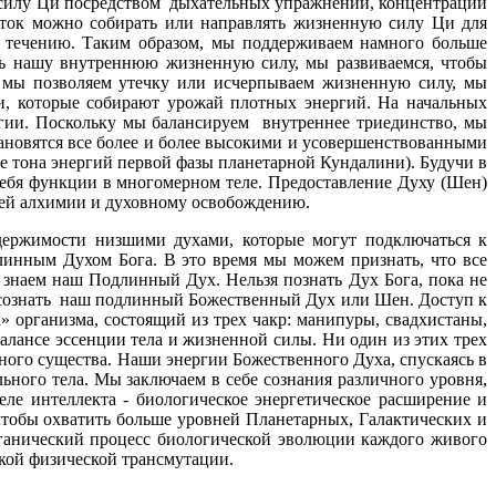
ю силу Ци посредством дыхательных упражнений, концентрации
оток можно собирать или направлять жизненную силу Ци для
о течению. Таким образом, мы поддерживаем намного больше
ть нашу внутреннюю жизненную силу, мы развиваемся, чтобы
 мы позволяем утечку или исчерпываем жизненную силу, мы
и, которые собирают урожай плотных энергий. На начальных
ии. Поскольку мы балансируем внутреннее триединство, мы
тановятся все более и более высокими и усовершенствованными
е тона энергий первой фазы планетарной Кундалини). Будучи в
себя функции в многомерном теле. Предоставление Духу (Шен)
ней алхимии и духовному освобождению.
держимости низшими духами, которые могут подключаться к
линным Духом Бога. В это время мы можем признать, что все
 знаем наш Подлинный Дух. Нельзя познать Дух Бога, пока не
 осознать наш подлинный Божественный Дух или Шен. Доступ к
» организма, состоящий из трех чакр: манипуры, свадхистаны,
алансе эссенции тела и жизненной силы. Ни один из этих трех
ного существа. Наши энергии Божественного Духа, спускаясь в
льного тела. Мы заключаем в себе сознания различного уровня,
ле интеллекта - биологическое энергетическое расширение и
чтобы охватить больше уровней Планетарных, Галактических и
рганический процесс биологической эволюции каждого живого
ской физической трансмутации.