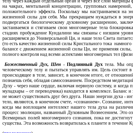
телу через каждый отдельный орган и через все слои матриц
на чакрах, ментальной концентрации, групповых намерений
положительного эффекта. Поскольку мы настраиваемся на э
жизненной силы для себя. Мы прекращаем нуждаться в энер
подвергаться биологическому духовному расширению, заклю
застаиваемся и стягиваем свои многомерные тела блокиров
стадиях пробуждение Кундалини мы связаны с низшим уровн
расширяемся до Универсальной Ци, и наше тело Света питаетс
(то есть качество жизненной силы Кристального тока намного
балансе с движением жизненной силы Ци, не применяя силы, 
полного контроля над всеми аспектами многомерных тел (физ
Божественный Дух, Шен
-
Подлинный Дух
тела. Мы опр
человеческому телу и пытаться управлять им. Цель состоит
происходящее в теле, зависит, в конечном итоге, от отноше
познаешь себя, обладая самосознанием. Посредством медитац
Духу - через наше сердце, включая нервную систему, и когда
муладхары – от переводчика) находится в комплексе. Баланс 
не может существовать друг без друга. Наши энергии духа - 
тело, являются, в конечном счете, «сознанием». Сознание, ин
когда мы воплощаем интеллект нашего тела духа на различн
процесс эволюции, названный Духовным Вознесением. Это озн
Всемирных полей многомерного сознания, пока не достигнут
существа. Эта возможность возвратилась к планете в течение 