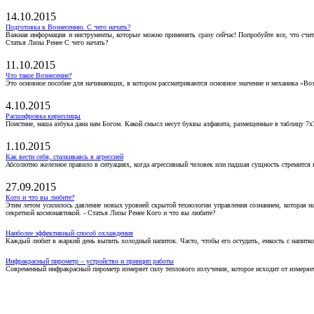
14.10.2015
Подготовка к Вознесению. С чего начать?
Важная информация и инструменты, которые можно применять сразу сейчас! Попробуйте все, что счит
Статья Лизы Ренее С чего начать?
11.10.2015
Что такое Вознесение?
Это основное пособие для начинающих, в котором рассматриваются основное значение и механика «Воз
4.10.2015
Расшифровка кириллицы
Поистине, наша азбука дана нам Богом. Какой смысл несут буквы алфавита, размещенные в таблицу 7х
1.10.2015
Как вести себя, сталкиваясь в агрессией
Абсолютно железное правило в ситуациях, когда агрессивный человек или падшая сущность стремится ва
27.09.2015
Кого и что вы любите?
Этим летом усилилось давление новых уровней скрытой технологии управления сознанием, которая н
секретной космонавтикой. - Статья Лизы Ренее Кого и что вы любите?
Наиболее эффективный способ охлаждения
Каждый любит в жаркий день выпить холодный напиток. Часто, чтобы его остудить, емкость с напитко
Инфракрасный пирометр – устройство и принцип работы
Современный инфракрасный пирометр измеряет силу теплового излучения, которое исходит от измеряем