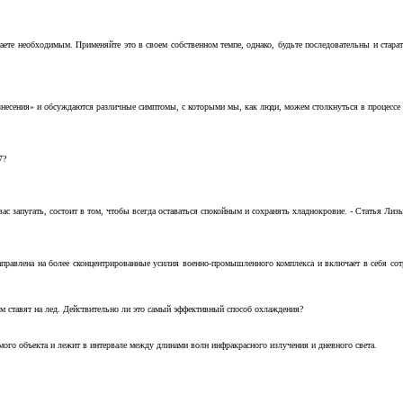
аете необходимым. Применяйте это в своем собственном темпе, однако, будьте последовательны и стара
несения» и обсуждаются различные симптомы, с которыми мы, как люди, можем столкнуться в процессе н
7?
с запугать, состоит в том, чтобы всегда оставаться спокойным и сохранять хладнокровие. - Статья Лизы 
аправлена на более сконцентрированные усилия военно-промышленного комплекса и включает в себя с
м ставят на лед. Действительно ли это самый эффективный способ охлаждения?
ого объекта и лежит в интервале между длинами волн инфракрасного излучения и дневного света.