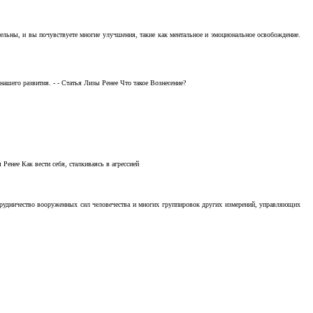
тельны, и вы почувствуете многие улучшения, такие как ментальное и эмоциональное освобождение.
ашего развития. - - Статья Лизы Ренее Что такое Вознесение?
Ренее Как вести себя, сталкиваясь в агрессией
отрудничество вооруженных сил человечества и многих группировок других измерений, управляющих