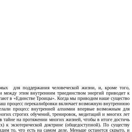
имых для поддержания человеческой жизни, и, кроме того,
и между этим внутренним триединством энергий приводит к
тают в «Единстве Троицы». Когда мы приводим наше существо
. Наш процесс перекалибровки включает возможную внутреннюю
делали процесс внутренней алхимии впервые возможным для
многих строгих обучений, тренировок, медитаций и многих лет
 тайне на протяжении многих жизней, чтобы в итоге достичь
х) к экзотерической доктрине (общедоступной). По существу
м то, что есть на самом деле. Меньше останется скрыто, и