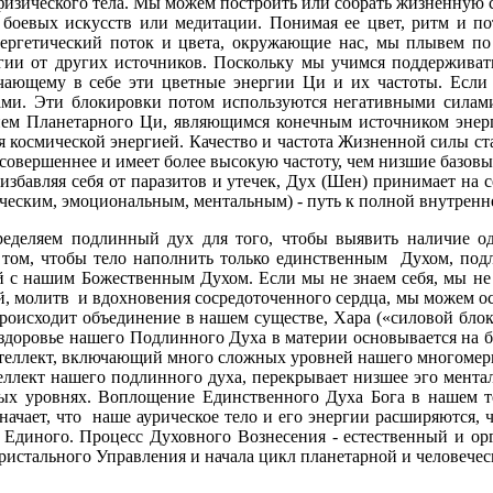
ы физического тела. Мы можем построить или собрать жизненну
, боевых искусств или медитации. Понимая ее цвет, ритм и п
нергетический поток и цвета, окружающие нас, мы плывем п
гии от других источников. Поскольку мы учимся поддержива
чающему в себе эти цветные энергии Ци и их частоты. Если
ками. Эти блокировки потом используются негативными силам
ем Планетарного Ци, являющимся конечным источником энерг
я космической энергией. Качество и частота Жизненной силы с
 совершеннее и имеет более высокую частоту, чем низшие базовы
избавляя себя от паразитов и утечек, Дух (Шен) принимает на 
ическим, эмоциональным, ментальным) - путь к полной внутрен
еделяем подлинный дух для того, чтобы выявить наличие о
 в том, чтобы тело наполнить только единственным Духом, под
ний с нашим Божественным Духом. Если мы не знаем себя, мы не
ий, молитв и вдохновения сосредоточенного сердца, мы можем
 происходит объединение в нашем существе, Хара («силовой блок
и здоровье нашего Подлинного Духа в материи основывается на б
интеллект, включающий много сложных уровней нашего многомер
теллект нашего подлинного духа, перекрывает низшее эго мента
ых уровнях. Воплощение Единственного Духа Бога в нашем те
ачает, что наше аурическое тело и его энергии расширяются, 
 Единого. Процесс Духовного Вознесения - естественный и о
Кристального Управления и начала цикл планетарной и человече