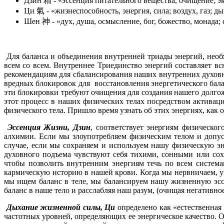
Дзин 精 - «эссенция питательного вещества, очищение; экс
Ци 氣 - «жизнеспособность, энергия, сила; воздух, газ; д
Шен 神 - «дух, душа, осмысление, бог, божество, монада;
Для баланса и объединения внутренней триады энергий, необ
всем со всем. Внутреннее Триединство энергий составляет в
рекомендациям для сбалансирования наших внутренних духовны
вредных блокировок для восстановления энергетического бала
эти блокировки требуют очищения для создания нашего долго
этот процесс в наших физических телах посредством активац
физического тела. Пришло время узнать об этих энергиях, как
Эссенция Жизни, Дзин
, соответствует энергиям физическо
алхимии. Если мы злоупотребляем физическим телом и допуск
случае, если мы сохраняем и используем нашу физическую э
духовного подъема чувствуют себя тихими, сонными или со
чтобы позволить внутренним энергиям течь по всем системам
кармическую историю в нашей крови. Когда мы нервничаем, у
мы ищем баланс в теле, мы балансируем нашу жизненную эсс
баланс в наше тело и расслабляя наш разум, (очищая негативное
Дыхание жизненной силы, Ци
определено как «естественная 
частотных уровней, определяющих ее энергическое качество. О