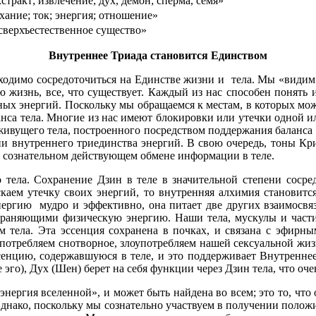
тракт; извлечение; дух, демон; сперма, семя»
ыхание; ток; энергия; отношение»
 сверхъестественное существо»
Внутреннее Триада становится Единством
ходимо сосредоточиться на Единстве жизни и тела. Мы «видим
сю жизнь, все, что существует. Каждый из нас способен понять
х энергий. Поскольку мы обращаемся к местам, в которых може
нса тела. Многие из нас имеют блокировки или утечки одной ил
живущего тела, построенного посредством поддержания баланса 
ии внутреннего триединства энергий. В свою очередь, тоны К
 о сознательном действующем обмене информации в теле.
го тела. Сохранение Дзин в теле в значительной степени соср
аем утечку своих энергий, то внутренняя алхимия становится
нергию мудро и эффективно, она питает две других взаимосвяз
храняющими физическую энергию. Наши тела, мускулы и части 
 тела. Эта эссенция сохранена в почках, и связана с эфирны
потребляем снотворное, злоупотребляем нашей сексуальной жиз
енцию, содержавшуюся в теле, и это поддерживает Внутреннее
 эго), Дух (Шен) берет на себя функции через Дзин тела, что оче
энергия вселенной», и может быть найдена во всем; это то, чт
днако, поскольку мы сознательно участвуем в получении положи