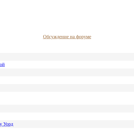
Обсуждение на форуме
ной
у Уорд