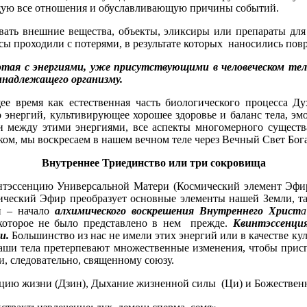
ющую все отношения и обуславливающую причины событий.
ать внешние вещества, объекты, эликсиры или препараты для 
сы проходили с потерями, в результате которых наносились по
ая с энергиями, уже присутствующими в человеческом теле,
инадлежащего организму.
 время как естественная часть биологического процесса Дух
 энергий, культивирующее хорошее здоровье и баланс тела, эмо
и между этими энергиями, все аспекты многомерного существа
м, мы воскресаем в нашем вечном теле через Вечный Свет Бога
Внутреннее Триединство или три сокровища
интэссенцию Универсальной Матери (Космический элемент Эфир
еский Эфир преобразует основные элементы нашей Земли, так
и – начало
алхимического воскрешения Внутреннего Христ
а
, которое не было представлено в нем прежде.
Квинтэссенция
и.
Большинство из нас не имели этих энергий или в качестве к
наши тела претерпевают множественные изменения, чтобы присп
и, следовательно, священному союзу.
цию жизни (Дзин), Дыхание жизненной силы (Ци) и Божествен