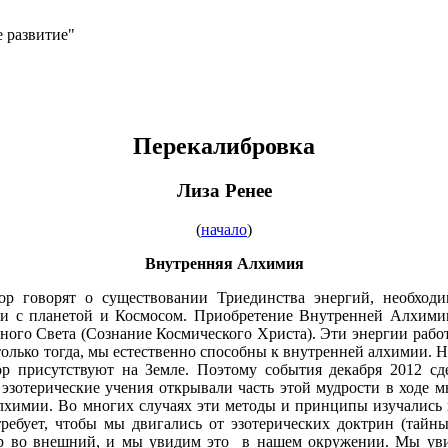
е развитие"
Перекалибровка
Лиза Ренее
(
начало
)
Внутренняя Алхимия
ор говорят о существовании Триединства энергий, необход
и с планетой и Космосом. Приобретение Внутренней Алхими
ого Света (Сознание Космического Христа). Эти энергии рабо
 только тогда, мы естественно способны к внутренней алхимии
р присутствуют на Земле. Поэтому события декабря 2012 с
 эзотерические учения открывали часть этой мудрости в ходе 
химии. Во многих случаях эти методы и принципы изучались в
ебует, чтобы мы двигались от эзотерических доктрин (тайны
 во внешний, и мы увидим это в нашем окружении. Мы увиди