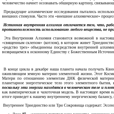
человечество начнет осознавать обширную картину, связыва
Предыдущие алхимические исследования пытались использов
внешних стимулов. Часто эти «внешние алхимические» процес
Истинная внутренняя алхимия отличается тем, что, работ
противоположность использованию любого вещества, не пр
Эта Внутренняя Алхимия становится возможной в настоящее
«священным склепом» (котлом), в котором живет Триединство
«родство трех» объединены посредством внутренней алхими
возвращаемся к исконному Единству с Божественным Источнико
В конце цикла в декабре наша планета начала получать Кв
оживляющим земную материю элементной жизни. Этот Космич
Матери по отношению элементам ДНК физической матери
планетарное энергетическое тело этого элементного бытия
поскольку эти энергии находятся в человеческом теле и плот
как вампирическая и чахоточная модель. В настоящее время 
итоге приведет к нашему внутреннему энергическому балансу, 
Внутреннее Триединство или Три Сокровища содержат: Эссен