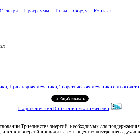
Словари
Программы
Игры
Форум
Контакты
ья
а, Прикладная механика, Теоретическая механика с многолетним
Подписаться на RSS статей этой тематики
ествовании Триединства энергий, необходимых для поддержания
динством энергий приводит к воплощению внутреннего духовног