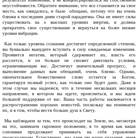
неустойчивости. Обратите внимание, что все становится на свое
место, как ожидалось, и было обещано, потому что вы очень
близки к последним дням старой парадигмы. Она не имеет силы
существовать на х высоких уровнях энергии, и должна
прекратить свое существование и вернуться на более низкие
уровни вибрации.
Как только уровень сознания достигнет определенной степени,
вы буквально вынудите вступить в силу ожидаемые изменения.
Проявится негатив, который сдерживает их, власть его
рассеется, и он больше не сможет диктовать условия,
ограничивающие вас. Достигнут значительный прогресс, и
выполнение данных вам обещаний, очень близко. Однако,
окончательное божественное слово остается за Богом,
гарантируя полный успех, как только оно будет дано. Даже в
этом случае мы надеемся, что в течение нескольких месяцев
направление, в котором вы идете, проясниться, и мы ждем
большой поддержки от вас. Ваша часть работы заключается в
распространении хороших новостей, поскольку вы понимаете
их, и в том, чтобы вести больше душ к Свету.
Мы наблюдаем за тем, что происходит на Земле, но, несмотря
на это, занимаем скромное положение, в то время как наши
союзники продолжают принимать на себя управление
происходящим. Естественно, мы даем им наши указания, имея