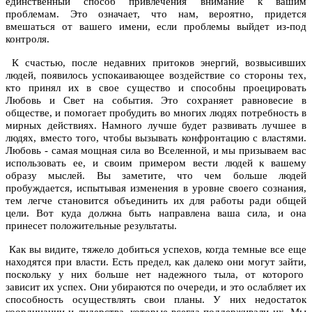
единственный способ привлечения внимание к вашим
проблемам. Это означает, что нам, вероятно, придется
вмешаться от вашего имени, если проблемы выйдет из-под
контроля.
К счастью, после недавних притоков энергий, возвысивших
людей, появилось успокаивающее воздействие со стороны тех,
кто принял их в свое существо и способны проецировать
Любовь и Свет на события. Это сохраняет равновесие в
обществе, и помогает пробудить во многих людях потребность в
мирных действиях. Намного лучше будет развивать лучшее в
людях, вместо того, чтобы вызывать конфронтацию с властями.
Любовь - самая мощная сила во Вселенной, и мы призываем вас
использовать ее, и своим примером вести людей к вашему
образу мыслей. Вы заметите, что чем больше людей
пробуждается, испытывая изменения в уровне своего сознания,
тем легче становится объединить их для работы ради общей
цели. Вот куда должна быть направлена ваша сила, и она
принесет положительные результаты.
Как вы видите, тяжело добиться успехов, когда темные все еще
находятся при власти. Есть предел, как далеко они могут зайти,
поскольку у них больше нет надежного тыла, от которого
зависит их успех. Они убираются по очереди, и это ослабляет их
способность осуществлять свои планы. У них недостаток
координации и лидерства, которые всегда поддерживали их. Мы