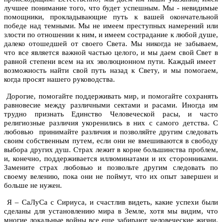
лучшее понимание того, что будет успешным. Мы - невидимые
помощники, прокладывающие путь к вашей окончательной
победе над темными. Мы не имеем преступных намерений или
злости по отношении к ним, и имеем сострадание к любой душе,
далеко отошедшей от своего Света. Мы никогда не забываем,
что все является важной частью целого, и мы даем свой Свет в
равной степени всем на их эволюционном пути. Каждый имеет
возможность найти свой путь назад к Свету, и мы помогаем,
когда просят нашего руководства.
Дорогие, помогайте поддерживать мир, и помогайте сохранять
равновесие между различными сектами и расами. Иногда им
трудно признать Единство Человеческой расы, и часто
религиозные различия укоренились в них с самого детства. С
любовью принимайте различия и позволяйте другим следовать
своим собственным путем, если они не вмешиваются в свободу
выбора других душ. Страх лежит в корне большинства проблем,
и, конечно, поддерживается иллюминатами и их сторонниками.
Замените страх любовью и позвольте другим следовать по
своему велению, пока они не поймут, что их опыт завершен и
больше не нужен.
Я – СаЛуСа с Сириуса, и счастлив видеть, какие успехи были
сделаны для установлению мира в Земле, хотя мы видим, что
многие локальные войны все еще забирают человеческие жизни.