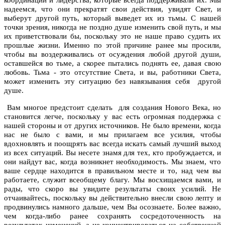
надеемся, что они прекратят свои действия, увидят Свет, и
выберут другой путь, который выведет их из тьмы. С нашей
точки зрения, никогда не поздно душе изменить свой путь, и мы
их приветствовали бы, поскольку это не наше право судить их
прошлые жизни. Именно по этой причине ранее мы просили,
чтобы вы воздерживались от осуждения любой другой души,
оставшейся во тьме, а скорее пытались поднять ее, давая свою
любовь. Тьма - это отсутствие Света, и вы, работники Света,
может изменить эту ситуацию без навязывания себя другой
душе.
Вам многое предстоит сделать для создания Нового Века, но
становится легче, поскольку у вас есть огромная поддержка с
нашей стороны и от других источников. Не было времени, когда
нас не было с вами, и мы прилагаем все усилия, чтобы
вдохновлять и поощрять вас всегда искать самый лучший выход
из всех ситуаций. Вы несете знамя для тех, кто пробуждается, и
они найдут вас, когда возникнет необходимость. Мы знаем, что
ваше сердце находится в правильном месте и то, над чем вы
работаете, служит всеобщему благу. Мы восхищаемся вами, и
рады, что скоро вы увидите результаты своих усилий. Не
отчаивайтесь, поскольку вы действительно внесли свою лепту и
продвинулись намного дальше, чем Вы осознаете. Более важно,
чем когда-либо ранее сохранять сосредоточенность на
результатах изменений, а не концентрироваться на собственной