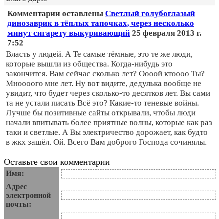
Комментарии оставлены
Светлый голубоглазый
динозаврик в тёплых тапочках, через несколько
минут сигарету выкуривающий
25 февраля 2013 г.
7:52
Власть у людей. А Те самые тёмные, это те же люди,
которые вышли из общества. Когда-нибудь это
закончится. Вам сейчас сколько лет? Оооой ктоооо Ты?
Мноооого мне лет. Ну вот видите, дедулька вообще не
увидит, что будет через сколько-то десятков лет. Вы сами
та не устали писать Всё это? Какие-то теневые войны.
Лучше бы позитивные сайты открывали, чтобы люди
начали впитывать более приятные волны, которые как раз
таки и светлые. А Вы электричество дорожает, как будто
в жкх зашёл. Ой. Всего Вам доброго Господа сочинялы.
Оставьте свои комментарии
Имя:
Адрес
электронной
почты: