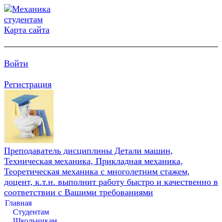
Карта сайта
Войти
Регистрация
Преподаватель дисциплины Детали машин,
Техническая механика, Прикладная механика,
Теоретическая механика с многолетним стажем,
доцент, к.т.н. выполнит работу быстро и качественно в
соответствии с Вашими требованиями
Главная
Студентам
Школьникам