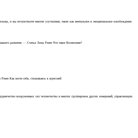
тельны, и вы почувствуете многие улучшения, такие как ментальное и эмоциональное освобождение.
ашего развития. - - Статья Лизы Ренее Что такое Вознесение?
Ренее Как вести себя, сталкиваясь в агрессией
отрудничество вооруженных сил человечества и многих группировок других измерений, управляющих