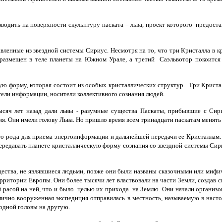
одить на поверхности скульптуру паската – льва, проект которого предостави
енные из звездной системы Сириус. Несмотря на то, что три Кристалла в кр
л размещен в теле планеты на Южном Урале, а третий Саэльвотор покоится
ую форму, которая состоит из особых кристаллических структур. Три Крис
ели информации, носители коллективного сознания людей.
яч лет назад дали львы - разумные существа Паскаты, прибывшие с Сириу
. Они имели голову Льва. Но пришло время всем тринадцати паскатам менять
го рода для приема энергоинформации и дальнейшей передачи ее Кристаллам.
передавать планете кристаллическую форму сознания со звездной системы Сири
тва, не являвшиеся людьми, позже они были названы сказочными или мифиче
ритории Европы. Они более тысячи лет властвовали на части Земли, создав с
расой на ней, что и было целью их прихода на Землю. Они начали организовы
тлично вооруженная экспедиция отправилась в местность, называемую в наст
одной головы на другую.