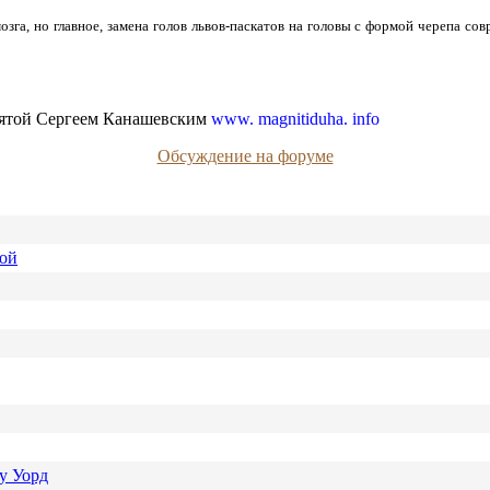
га, но главное, замена голов львов-паскатов на головы с формой черепа со
нятой Сергеем Канашевским
www. magnitiduha. info
Обсуждение на форуме
ной
у Уорд