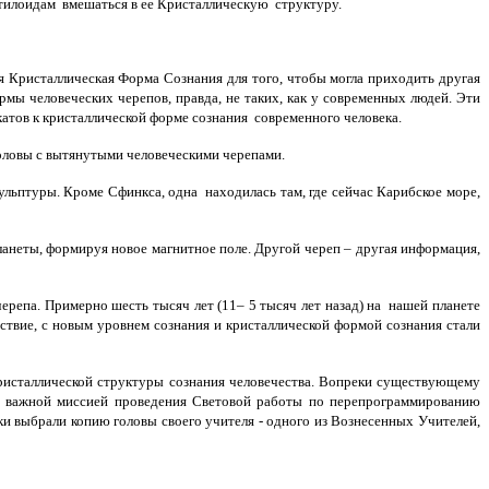
ептилоидам вмешаться в ее Кристаллическую структуру.
я Кристаллическая Форма Сознания для того, чтобы могла приходить другая
мы человеческих черепов, правда, не таких, как у современных людей. Эти
атов к кристаллической форме сознания современного человека.
головы с вытянутыми человеческими черепами.
кульптуры. Кроме Сфинкса, одна находилась там, где сейчас Карибское море,
анеты, формируя новое магнитное поле. Другой череп – другая информация,
репа. Примерно шесть тысяч лет (11– 5 тысяч лет назад) на нашей планете
твие, с новым уровнем сознания и кристаллической формой сознания стали
кристаллической структуры сознания человечества. Вопреки существующему
 с важной миссией проведения Световой работы по перепрограммированию
и выбрали копию головы своего учителя - одного из Вознесенных Учителей,