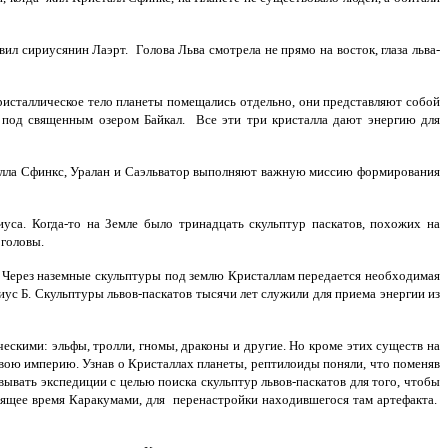
л сириусянин Лаэрт. Голова Льва смотрела не прямо на восток, глаза льва-
исталлическое тело планеты помещались отдельно, они представляют собой
 под священным озером Байкал. Все эти три кристалла дают энергию для
талла Сфинкс, Уралан и Саэльватор выполняют важную миссию формирования
са. Когда-то на Земле было тринадцать скульптур паскатов, похожих на
 головы.
 Через наземные скульптуры под землю Кристаллам передается необходимая
ус Б. Скульптуры львов-паскатов тысячи лет служили для приема энергии из
скими: эльфы, тролли, гномы, драконы и другие. Но кроме этих существ на
вою империю. Узнав о Кристаллах планеты, рептилоиды поняли, что поменяв
вать экспедиции с целью поиска скульптур львов-паскатов для того, чтобы
оящее время Каракумами, для перенастройки находившегося там артефакта.