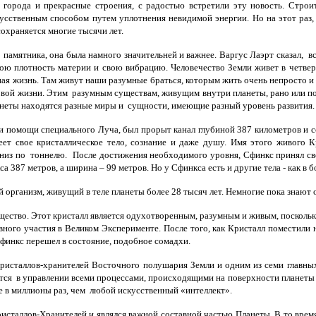
ода и прекрасные строения, с радостью встретили эту новость. Строит
усственным способом путем уплотнения невидимой энергии. Но на этот раз, 
охраняется многие тысячи лет.
памятника, она была намного значительней и важнее. Варгус Лаэрт сказал, вс
ю плотность материи и свою вибрацию. Человечество Земли живет в четвер
ая жизнь. Там живут наши разумные браться, которым жить очень непросто и
вой жизни. Этим разумным существам, живущим внутри планеты, рано или поз
планеты находятся разные миры и сущности, имеющие разный уровень развити
ри помощи специального Луча, был прорыт канал глубиной 387 километров и
еет свое кристаллическое тело, сознание и даже душу. Имя этого живого
 вниз по тоннелю. После достижения необходимого уровня, Сфинкс принял св
387 метров, а ширина – 99 метров. Но у Сфинкса есть и другие тела - как в бо
организм, живущий в теле планеты более 28 тысяч лет. Немногие пока знают 
ство. Этот кристалл является одухотворенным, разумным и живым, поскольку у
вного участия в Великом Эксперименте. После того, как Кристалл поместили н
 Сфинкс перешел в состояние, подобное сомадхи.
ристаллов-хранителей Восточного полушария Земли и одним из семи главных 
ся в управлении всеми процессами, происходящими на поверхности планеты и
е в миллионы раз, чем любой искусственный «интеллект».
аллов-Хранителей и являлся важной составной частью Планеты. В то время,