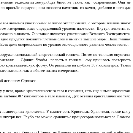
ельные технологии лемурийцев были не такие, как современные. Они не
по просьбе сириусян, они возвести памятник из камня, добавив в него для
е мы являемся участниками великого эксперимента, о котором земляне знают
том измерении, имея определенный уровень плотности. Внутри планеты, во
 сложно выживать. Они также являются участниками Великого Эксперимента,
дно придется покинуть плотные слои и выйти в высшие миры. Наша главная
я. Есть даже опережающие по уровню эволюционного развития человечество.
 сооружен специальный энергетический тоннель. Потом по тоннелю опустили
 Кристалла - Сфинкс. Чтобы попасть в тоннель ему пришлось претерпеть
ою кристаллическую форму. Он размещен на глубине 387 километров. Таким
лее высоких, так и в более низких измерениях.
об истинном Сфинксе.
 него, кроме кристаллического тела и сознания, есть еще и высокоразвитая
а глубине387 километров в теле планеты, Дух оставил кристаллическое тело
планетарных кристаллов. У планет есть Кристаллы-Хранители, также как у
 внутри нее. Грубо это можно сравнить с процессором компьютера. Главное
 когда жил Кристалл Сфинкс, на Планете не существовало людей, а обитали