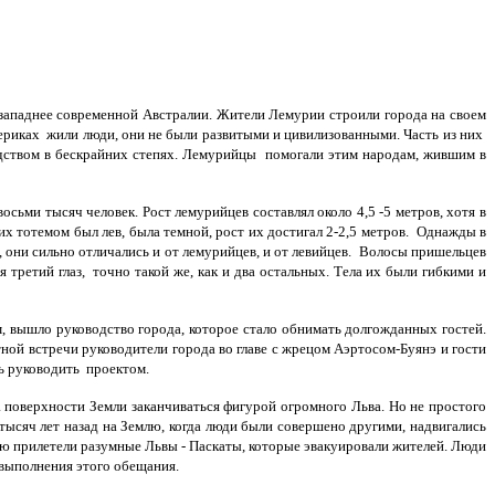
-западнее современной Австралии. Жители Лемурии строили города на своем
териках жили люди, они не были развитыми и цивилизованными. Часть из них
одством в бескрайних степях. Лемурийцы помогали этим народам, жившим в
сьми тысяч человек. Рост лемурийцев составлял около 4,5 -5 метров, хотя в
их тотемом был лев, была темной, рост их достигал 2-2,5 метров. Однажды в
, они сильно отличались и от лемурийцев, и от левийцев. Волосы пришельцев
ретий глаз, точно такой же, как и два остальных. Тела их были гибкими и
м, вышло руководство города, которое стало обнимать долгожданных гостей.
ной встречи руководители города во главе с жрецом Аэртосом-Буянэ и гости
ь руководить проектом.
 поверхности Земли заканчиваться фигурой огромного Льва. Но не простого
тысяч лет назад на Землю, когда люди были совершено другими, надвигались
млю прилетели разумные Львы - Паскаты, которые эвакуировали жителей. Люди
 выполнения этого обещания.