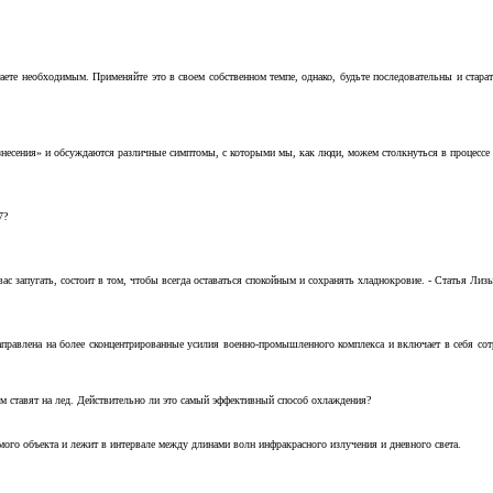
аете необходимым. Применяйте это в своем собственном темпе, однако, будьте последовательны и стара
несения» и обсуждаются различные симптомы, с которыми мы, как люди, можем столкнуться в процессе н
7?
с запугать, состоит в том, чтобы всегда оставаться спокойным и сохранять хладнокровие. - Статья Лизы 
аправлена на более сконцентрированные усилия военно-промышленного комплекса и включает в себя с
м ставят на лед. Действительно ли это самый эффективный способ охлаждения?
ого объекта и лежит в интервале между длинами волн инфракрасного излучения и дневного света.