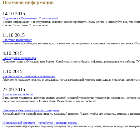
Полезная информация
14.10.2015
Подготовка к Вознесению. С чего начать?
Важная информация и инструменты, которые можно применять сразу сейчас! Попробуйте все, что счит
Статья Лизы Ренее С чего начать?
11.10.2015
Что такое Вознесение?
Это основное пособие для начинающих, в котором рассматриваются основное значение и механика «Воз
4.10.2015
Расшифровка кириллицы
Поистине, наша азбука дана нам Богом. Какой смысл несут буквы алфавита, размещенные в таблицу 7х
1.10.2015
Как вести себя, сталкиваясь в агрессией
Абсолютно железное правило в ситуациях, когда агрессивный человек или падшая сущность стремится ва
27.09.2015
Кого и что вы любите?
Этим летом усилилось давление новых уровней скрытой технологии управления сознанием, которая н
секретной космонавтикой. - Статья Лизы Ренее Кого и что вы любите?
Наиболее эффективный способ охлаждения
Каждый любит в жаркий день выпить холодный напиток. Часто, чтобы его остудить, емкость с напитко
Инфракрасный пирометр – устройство и принцип работы
Современный инфракрасный пирометр измеряет силу теплового излучения, которое исходит от измеряем