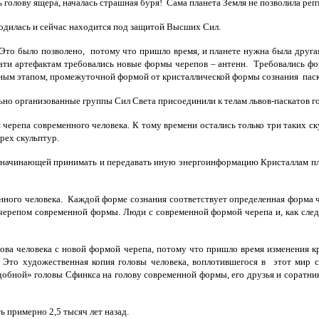
ь голову ящера, началась страшная буря! Сама планета Земля не позволила р
дилась и сейчас находится под защитой Высших Сил.
Это было позволено, потому что пришло время, и планете нужна была друга
цати артефактам требовались новые формы черепов – антенн. Требовались фор
дным этапом, промежуточной формой от кристаллической формы сознания паск
льно организованные группы Сил Света присоединили к телам львов-паскатов 
 черепа современного человека. К тому времени остались только три таких с
рех скульптур.
ы, начинающей принимать и передавать иную энергоинформацию Кристаллам пл
нного человека. Каждой форме сознания соответствует определенная форма че
репом современной формы. Люди с современной формой черепа и, как следс
ова человека с новой формой черепа, потому что пришло время изменения 
а. Это художественная копия головы человека, воплотившегося в этот мир
обной» головы Сфинкса на голову современной формы, его друзья и соратник
ь примерно 2,5 тысяч лет назад.