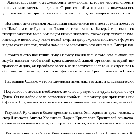
Жизнерадостные и дружелюбные лемурийцы, которые любили строить гор
использовали камень или дерево. Строительный материал они получали иск
упрочнения некоторые искусственные материалы, благодаря чему строение с
Истинная цель звездной экспедиции заключалась не в построении простого 
от Шамбалы и от Духовного Правительства планеты. Каждый мир имеет сво
внутрипланетном мире, имеющем низкие вибрации, также существует разумн
имеющего целью получение новой энергии для рождения миллионов форм но
задача состоит в том, чтобы помочь им вспомнить, кто они такие. Внутри 
Строительство памятника Льву-Паскату начиналось с того, что вначале, п
вглубь планеты необычный кристаллический живой организм, который им
трансформацию, он преобразовался в «энергетический поток» и спустился
образом, высота четырехмерного, физического тела Кристаллического Сфинкса 
Настоящий Сфинкс – это не каменный памятник, это живой кристаллический 
Под землю поместили необычное, но живое, разумное и одухотворенное суще
Душа. Он по доброй воле согласился прибыть на планету для принятия акти
Сфинкса. Под землей остались его кристаллическое тело и сознание, то есть
Разумный Кристалл в более древние времена был одним из трех главных к
людей имеются Ангелы-Хранители. Задача Кристаллов-Хранителей заключает
отличие заключается в том, что Кристалл живой, и его сознание совершенне
Когда-то Кристалл Сфинкс был одним из семи важнейших Планетарных Крист