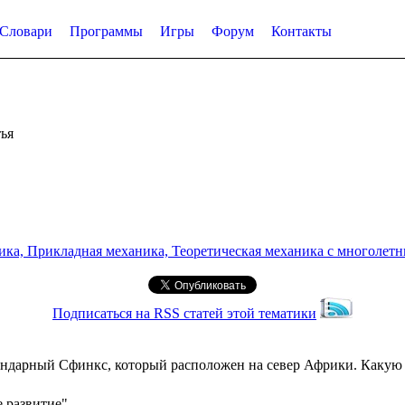
Словари
Программы
Игры
Форум
Контакты
ья
а, Прикладная механика, Теоретическая механика с многолетним
Подписаться на RSS статей этой тематики
ендарный Сфинкс, который расположен на север Африки. Какую т
е развитие"