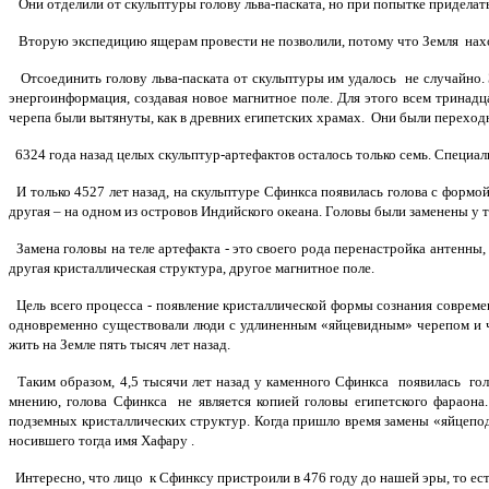
Они отделили от скульптуры голову льва-паската, но при попытке приделат
Вторую экспедицию ящерам провести не позволили, потому что Земля нахо
Отсоединить голову льва-паската от скульптуры им удалось не случайно. 
энергоинформация, создавая новое магнитное поле. Для этого всем тринад
черепа были вытянуты, как в древних египетских храмах. Они были перехо
6324 года назад целых скульптур-артефактов осталось только семь. Специа
И только 4527 лет назад, на скульптуре Сфинкса появилась голова с формой
другая – на одном из островов Индийского океана. Головы были заменены у т
Замена головы на теле артефакта - это своего рода перенастройка антенн
другая кристаллическая структура, другое магнитное поле.
Цель всего процесса - появление кристаллической формы сознания совреме
одновременно существовали люди с удлиненным «яйцевидным» черепом и че
жить на Земле пять тысяч лет назад.
Таким образом, 4,5 тысячи лет назад у каменного Сфинкса появилась гол
мнению, голова Сфинкса не является копией головы египетского фараон
подземных кристаллических структур. Когда пришло время замены «яйцепод
носившего тогда имя Хафару .
Интересно, что лицо к Сфинксу пристроили в 476 году до нашей эры, то ест