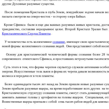
другие Духовные разумные существа.
После помещения Кристалла в глубь Земли, лемурийские зодчие начали возв
паската смотрели на северо-восток – в сторону озера Байкал.
Кроме Сфинкса были и еще два важных разумных живых кристалла, доставл
триединство, составляя неразрывное целое. Второй Кристалл Уралан бы
Кристаллического Сердца Планеты
.
У человечества есть коллективное
сознание
, имеющее свою кристаллическ
новой формы коллективного сознания людей. Они представляют собой носит
Основу для кристаллической человеческой формы сознания более 28 тыс
современного египетского Сфинкса, и простоявших нетронутыми тысячелетия
Суть этого в том, что формы черепов скульптур служили антеннами особо
энергия. Искусственные тела львов и форма их черепа давали возможность 
космоса и передачи ее в тело планеты.
Более одиннадцати тысяч лет назад на Землю пришли новые разумные сущес
Землю прибыли разумные ящеры, на время поработившие всех других на тер
Кристаллическую структуру сознания планеты, смогут стать доминирующей 
заменить львиные головы у артефактов на головы ящеров. Специальная, о
Воинственные ящеры пригнали с собой семь тысяч рабов-людей для замены 