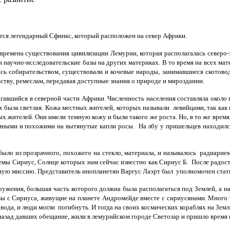
тся легендарный Сфинкс, который расположен на север Африки.
времена существования цивилизации Лемурии, которая располагалась северо
и научно-исследовательские базы на других материках. В то время на всех ма
сь собирательством, существовали и кочевые народы, занимавшиеся скотов
ству, ремеслам, передавая доступные знания о природе и мироздании.
вшийся в северной части Африки. Численность населения составляла около во
 была светлая. Кожа местных жителей, которых называли левийцами, так как 
 жителей. Они имели темную кожу и были такого же роста. Но, в то же время
ными и похожими на вытянутые капли росы. На лбу у пришельцев находился т
ыло из прозрачного, похожего на стекло, материала, и называлось радиарие
мы Сириус, Солнце которых нам сейчас известно как Сириус Б. После радост
ную миссию. Представитель инопланетян Варгус Лаэрт был уполномочен стат
ужения, большая часть которого должна была располагаться под Землей, а на
вы с Сириуса, живущие на планете Андромейде вместе с сириусянами. Много 
вода, и люди могли погибнуть. И тогда на своих космических кораблях на Зе
назад давших обещание, жили в лемурийском городе Светозар и пришло время