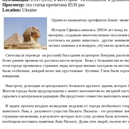
Просмотр:
эта статья прочитана 8539 раз
Location:
Ukraine
Одним из знаменитых артефактов Земли - являе
История Сфинкса началась 28834 лет назад во 
материке, создавали многочисленные поселения 
охотилась на диких животных, другие занимали
лесных хижинах и в пещерах, обучая их целитель
Светозар (в переводе на русский) был одним из центров Лемурии, располага
более ранние времена он достигал шести метров. Кожа у большинства из них
этом городе проявились странные люди, которые внешне походили на местных
были особенные, каждый волос как хрустальные бусинки. Глаза были огром
изящными.
Навстречу делегации из центрального большого круглого здания, которое б
Жители города были предупреждены о визите инопланетян из звездной систе
скрылись в центральном радиарии. Им предстояло совместно выполнить важ
В задачу проекта входило возведение недалеко от города необычного соор
животного Льва, а разумного существа Паската. Паскаты - это разумные ль
страшные катаклизмы, в результате которых всю сушу должна была затопить 
пообещали поставить памятник Льву-Паскату. Души этих людей, тысячи лет 