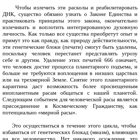
Чтобы излечить эти расколы и реабилитировать
ДНК, существо обязано узнать о Законе Единства и
практиковать принципы этого закона, окончательно
излечивать и воплотить интегрированную духовную
личность. Как только все существа приобретут опыт и
примут это как правду, как природу действительности,
эти генетические блоки (печати) смогут быть удалены,
поскольку человек перестанет представлять угрозу
себе и другим. Удаление этих печатей 666 означает,
что человек достиг процесса планетарного подъема, и
больше не требуются воплощения в низших царствах
или на трехмерной Земле. Снятие этого планетарного
карантина даст возможность более просвещенным
инопланетным расам общаться с нашей планетой.
Следующим событием для человеческой расы является
присоединение в Космическому Гражданству, как
потенциально «мирной расы».
Это осуществиться в течение этого цикла, чтобы
избавиться от генетических блокад (миазм), влияющих
на все человечество. Нет никакого осуждения, это