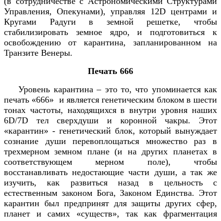
(в сотрудничестве с Астрономическими Структурами
Управления, Опекунами), управляя 12D центрами и
Кругами Радуги в земной решетке, чтобы
стабилизировать земное ядро, и подготовиться к
освобождению от карантина, запланированном на
Транзите Венеры.
Печать 666
Уровень карантина – это то, что упоминается как
печать «666» и является генетическим блоком в шести
тонах частоты, находящихся в внутри уровня наших
6D/7D тел сверхдуши и коронной чакры. Этот
«карантин» - генетический блок, который вынуждает
сознание души перевоплощаться множество раз в
трехмерном земном плане (и на других планетах в
соответствующем мерном поле), чтобы
восстанавливать недостающие части души, а так же
изучить, как развиться назад в цельность с
естественным законом Бога, Законом Единства. Этот
карантин был предпринят для защиты других сфер,
планет и самих «существ», так как фрагментация