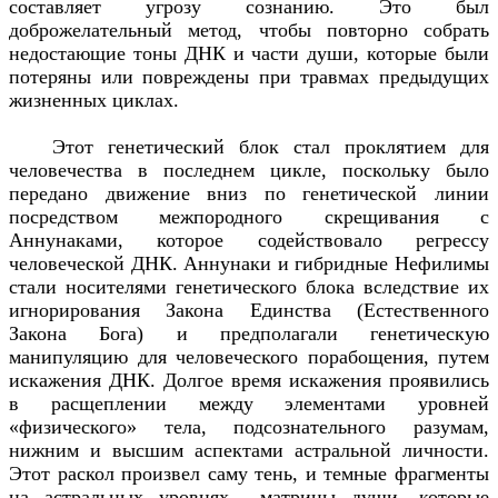
составляет угрозу сознанию. Это был
доброжелательный метод, чтобы повторно собрать
недостающие тоны ДНК и части души, которые были
потеряны или повреждены при травмах предыдущих
жизненных циклах.
Этот генетический блок стал проклятием для
человечества в последнем цикле, поскольку было
передано движение вниз по генетической линии
посредством межпородного скрещивания с
Аннунаками, которое содействовало регрессу
человеческой ДНК. Аннунаки и гибридные Нефилимы
стали носителями генетического блока вследствие их
игнорирования Закона Единства (Естественного
Закона Бога) и предполагали генетическую
манипуляцию для человеческого порабощения, путем
искажения ДНК. Долгое время искажения проявились
в расщеплении между элементами уровней
«физического» тела, подсознательного разумам,
нижним и высшим аспектами астральной личности.
Этот раскол произвел саму тень, и темные фрагменты
на астральных уровнях матрицы души, которые