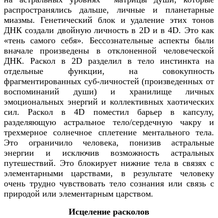
распространялись дальше, личные и планетарные
миазмы. Генетический блок и удаление этих тонов
ДНК создали двойную личность в 2D и в 4D. Это как
«тень самого себя». Бессознательные аспекты были
вначале произведены в отклоненной человеческой
ДНК. Раскол в 2D разделил в тело инстинкта на
отдельные функции, на совокупность
фрагментированных суб-личностей (произведенных от
воспоминаний души) и хранилище личных
эмоциональных энергий и коллективных хаотических
сил. Раскол в 4D поместил барьер в капсулу,
разделяющую астральное тело/сердечную чакру и
трехмерное солнечное сплетение ментального тела.
Это ограничило человека, понизив астральные
энергии и исключив возможность астральных
путешествий. Это блокирует нижние тела в связях с
элементарными царствами, в результате человеку
очень трудно чувствовать тело сознания или связь с
природой или элементарным царством.
Исцеление расколов