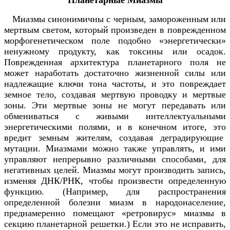
Планетарные Миазмы
Миазмы синонимичны с черным, замороженным или
мертвым светом, который произведен в поврежденном
морфогенетическом поле подобно «энергетически»
ненужному продукту, как токсины или осадок.
Поврежденная архитектура планетарного поля не
может наработать достаточно жизненной силы или
надлежащие ключи тона частоты, и это повреждает
земное тело, создавая мертвую проводку и мертвые
зоны. Эти мертвые зоны не могут передавать или
обмениваться с живыми интеллектуальными
энергетическими полями, и в конечном итоге, это
вредит земным жителям, создавая деградирующие
мутации. Миазмами можно также управлять, и ими
управляют непрерывно различными способами, для
негативных целей. Миазмы могут производить запись,
изменяя ДНК/РНК, чтобы произвести определенную
функцию. (Например, для распространения
определенной болезни миазм в народонаселение,
преднамеренно помещают «ретровирус» миазмы в
секцию планетарной решетки.) Если это не исправить,