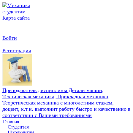
Карта сайта
Войти
Регистрация
Преподаватель дисциплины Детали машин,
Техническая механика, Прикладная механика,
Теоретическая механика с многолетним стажем,
доцент, к.т.н. выполнит работу быстро и качественно в
соответствии с Вашими требованиями
Главная
Студентам
Школьникам