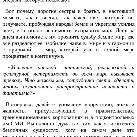
Вот почему, дорогие сестры и братья, в настоящий
момент, как и всегда, так важен свет, который вы
излучаете, пробуждая народы Земли и укрепляя усилия
всех, кто полон решимости исправить мир. День за
днем вы помогаете им проявить судьбу Земли: мир, где
все разделяют ее изобилие, живя в мире и в гармонии
с природой, — мир, который уже в полной мере
процветает в континууме.
«
Усиление расовой, этнической, религиозной и
культурной нетерпимости во всем мире вызывает
тревогу. Что можем мы, сотрудники света, сделать,
чтобы остановить распространение ненависти и
фанатизма?
»
Во-первых, давайте упомянем коррупцию, ложь и
жадность, присутствующие в правительствах,
транснациональных корпорациях и в подконтрольных
им СМИ. Вы склонны думать о них, как о гигантских
безличных сущностях, хотя на самом деле это
миллионы людей с различными интересами, идеями,