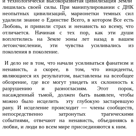
и технологически высокоразвитая цивилизация Земли
лишилась своей силы. При манипулировании с ДНК
неопытных цивилизаций, марионетки темных сил
удалили знание о Единстве Всего, в котором Все есть
Любовь, и привили страх и ненависть ко всему, что
отличается. Начиная с тех пор, как эти души
воплотились на Земле эоны лет назад в вашем
летоисчислении, эти чувства усиливались из
поколения в поколение.
И дело не в том, что начали усиливаться фанатизм и
ненависть, а скорее, в том, что инциденты,
являющиеся их результатом, выставлены на всеобщее
обозрение, где все могут увидеть их склонность к
разрушению и разногласиям. Этот порок,
насажденный тьмой, должен быть выявлен, чтобы
можно было исцелить эту глубокую застаревшую
рану. И исцеление происходит — члены сообществ,
непосредственно затронутых трагическими
событиями, отвечают на ненависть, объединяясь в
любви, и люди во всем мире присоединяются к ним.