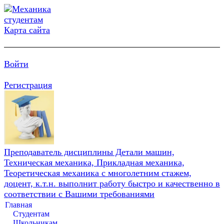
Карта сайта
Войти
Регистрация
Преподаватель дисциплины Детали машин,
Техническая механика, Прикладная механика,
Теоретическая механика с многолетним стажем,
доцент, к.т.н. выполнит работу быстро и качественно в
соответствии с Вашими требованиями
Главная
Студентам
Школьникам