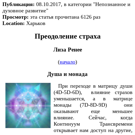
Публикация:
08.10.2017, в категории "Непознанное и
духовное развитие"
Просмотр:
эта статья прочитана 6126 раз
Location:
Харьков
Преодоление страха
Лиза Ренее
(
начало
)
Душа и монада
При переходе в матрицу души
(4D-5D-6D), влияние страхов
уменьшается, а в матрице
монады (7D-8D-9D) они
оказывают еще меньшее
влияние. Сейчас, когда
Континуум Трансвремени
открывает нам доступ на другие,