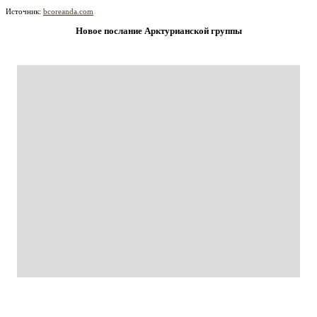
Источник:
bcoreanda.com
Новое послание Арктурианской группы