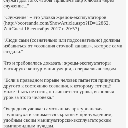
служат для того, чтобы привлечь мир к любви через
служение..."
"Служение" – это уловка жрецов-эксплуататоров
(http://bcoreanda.com/ShowArticle.aspx?ID=12862,
ZeitGuest 16 сентября 2017 г. 20:57).
"Люди сами (сознательно или подсознательно) должны
избавиться от «сознания сточной канавы», которое сами
создали."
Что и требовалось доказать: жрецы-эксплуататоры
маскируют контур манипуляции, отзеркаливая людям.
"Если в праведном порыве человек пытается принудить
другого к состоянию сознания, к которому тот ещё
может быть не готов, он лишает его урока, выполняя
урок за этого человека."
Очередная уловка: самозванная арктурианская
групповуха и занимается скрытным принуждением,
удобным своим манипуляторски-эксплуататорским
вампироидным нуждам.