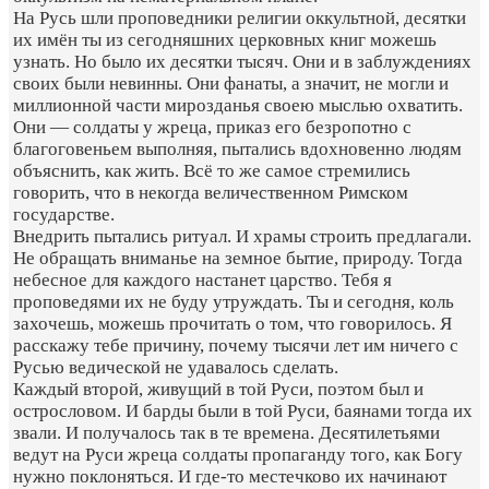
На Русь шли проповедники религии оккультной, десятки
их имён ты из сегодняшних церковных книг можешь
узнать. Но было их десятки тысяч. Они и в заблуждениях
своих были невинны. Они фанаты, а значит, не могли и
миллионной части мирозданья своею мыслью охватить.
Они — солдаты у жреца, приказ его безропотно с
благоговеньем выполняя, пытались вдохновенно людям
объяснить, как жить. Всё то же самое стремились
говорить, что в некогда величественном Римском
государстве.
Внедрить пытались ритуал. И храмы строить предлагали.
Не обращать вниманье на земное бытие, природу. Тогда
небесное для каждого настанет царство. Тебя я
проповедями их не буду утруждать. Ты и сегодня, коль
захочешь, можешь прочитать о том, что говорилось. Я
расскажу тебе причину, почему тысячи лет им ничего с
Русью ведической не удавалось сделать.
Каждый второй, живущий в той Руси, поэтом был и
острословом. И барды были в той Руси, баянами тогда их
звали. И получалось так в те времена. Десятилетьями
ведут на Руси жреца солдаты пропаганду того, как Богу
нужно поклоняться. И где-то местечково их начинают