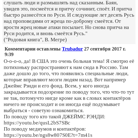
слушать люди и размышлять над сказанным. Баян,
увидев это, посмеётся и притчу сочинит, споёт. И притча
быстро разнесётся по Руси. И следующие лет десять Русь
над проповедями от жреца по-доброму смеётся. От
ярости жрец новые атаки посылает. Но снова притча на
Руси родится, и вновь смеётся Русь."
("Родовая книга", В. Мегре)
Комментарии оставлены
Trubadur
27 сентября 2017 г.
9:39
О-о-о-о, да! В США это очень больная тема! Я смотрю её
потихоньку распространяют к нам сюда в Россию. Там
даже дошло до того, что появились специальные люди,
которые вправляют мозги людям назад. Вот например
Джеймс Рэнди и его фонд. Всем, у кого иногда
закрадывается подозрение по поводу того, что что-то тут
не так, потомучто нигде кроме как в словах контактёров
ничего не происходит и он иногда ещё подумывает
выбраться - советую ознакомиться.
По поводу того кто такой ДЖЕЙМС РЭНДИ:
https://youtu.be/qusL2bS7SBc
По поводу медиумов и контактёров:
https://youtu.be/ngs8w807S0E?t=7m41s