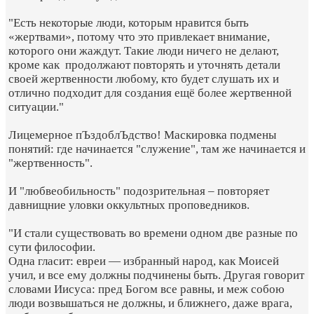
"Есть некоторые люди, которым нравится быть
«жертвами», потому что это привлекает внимание,
которого они жаждут. Такие люди ничего не делают,
кроме как продолжают повторять и уточнять детали
своей жертвенности любому, кто будет слушать их и
отлично подходит для создания ещё более жертвенной
ситуации."
Лицемерное пЪздоблЪдство! Маскировка подмены
понятий: где начинается "служение", там же начинается и
"жертвенность".
И "любвеобильность" подозрительная – повторяет
давнищние уловки оккультных проповедников.
"И стали существовать во времени одном две разные по
сути философии.
Одна гласит: евреи — избранный народ, как Моисей
учил, и все ему должны подчинены быть. Другая говорит
словами Иисуса: пред Богом все равны, и меж собою
люди возвышаться не должны, и ближнего, даже врага,