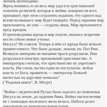
любить необходимо.
Жрец понимал, если весь мир удастся христианской
охватить религией, которая к любви, покорности всех
призывает, при этом сохранить иудаизм, что одного над
всеми возвышает, мир будет покорён. Перед евреями мир
преклонится, но они — солдаты лишь. Мир преклонится
пред жрецом.
И проповедники жреца в мир пошли, пытаясь искренне
нести собою новое ученье.
Иисуса? Не совсем. Теперь в нём от жреца было немало
привнесенного. Что было дальше, знаешь ты. Пал Рим.
Великую империю не внешние враги разрушили. Рим
разрушался изнутри, признавший христианство. А
императоры считали, что христианство их укрепляет
власть. Им очень льстил один из постулатов: любая
власть от Бога, правитель — император Божьей
милостью на царствие помазан."
("Родовая книга", В. Мегре)
"Война с ведической Русью была задолго до появленья
Иисуса на земле, до падения Рима. Война тысячелетняя
не с помощью железного меча велась. Набеги делал
оккультизм на нематериальном плане.