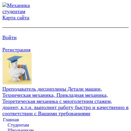
Карта сайта
Войти
Регистрация
Преподаватель дисциплины Детали машин,
Техническая механика, Прикладная механика,
Теоретическая механика с многолетним стажем,
доцент, к.т.н. выполнит работу быстро и качественно в
соответствии с Вашими требованиями
Главная
Студентам
Школьникам