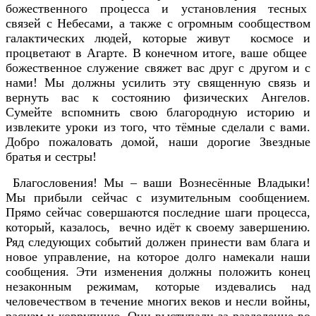
божественного процесса и установления тесных
связей с Небесами, а также с огромным сообществом
галактических людей, которые живут космосе и
процветают в Агарте. В конечном итоге, ваше общее
божественное служение свяжет вас друг с другом и с
нами! Мы должны усилить эту священную связь и
вернуть вас к состоянию физических Ангелов.
Сумейте вспомнить свою благородную историю и
извлеките уроки из того, что тёмные сделали с вами.
Добро пожаловать домой, наши дорогие Звездные
братья и сестры!
Благословения! Мы – ваши Вознесённые Владыки!
Мы прибыли сейчас с изумительным сообщением.
Прямо сейчас совершаются последние шаги процесса,
который, казалось, вечно идёт к своему завершению.
Ряд следующих событий должен принести вам блага и
новое управление, на которое долго намекали наши
сообщения. Эти изменения должны положить конец
незаконным режимам, которые издевались над
человечеством в течение многих веков и несли войны,
расизм и коррупцию. Они выступали за разделение во