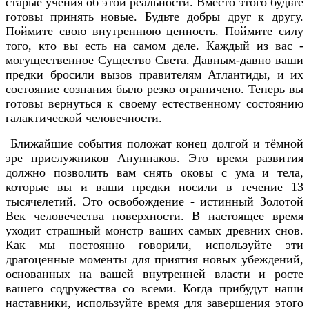
старые учения об этой реальности. Вместо этого будьте
готовы принять новые. Будьте добры друг к другу.
Поймите свою внутреннюю ценность. Поймите силу
того, кто вы есть на самом деле. Каждый из вас -
могущественное Существо Света. Давным-давно ваши
предки бросили вызов правителям Атлантиды, и их
состояние сознания было резко ограничено. Теперь вы
готовы вернуться к своему естественному состоянию
галактической человечности.
Ближайшие события положат конец долгой и тёмной
эре прислужников Ануннаков. Это время развития
должно позволить вам снять оковы с ума и тела,
которые вы и ваши предки носили в течение 13
тысячелетий. Это освобождение - истинный Золотой
Век человечества поверхности. В настоящее время
уходит страшный монстр ваших самых древних снов.
Как мы постоянно говорили, используйте эти
драгоценные моменты для приятия новых убеждений,
основанных на вашей внутренней власти и росте
вашего содружества со всеми. Когда прибудут наши
наставники, используйте время для завершения этого