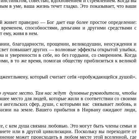
 инстинктом, совестью, вдохновением и стремлением. Когда вы
м в уме, ваша жизнь течет гладко. Это показывает, что ваши
й живет праведно — Бог дает еще более простое определение:
временем, способностями, деньгами и другими средствами с
 ему, живя в нем.
дании, благодарности, прощении, великодушии, неосуждения и
 свет повышает других — волновые эффекты открытой улыбки,
и уверенности в себе, но без гордыни, со смирением. Когда
ими, в то же время, помогая обществу приблизиться к великой
 джентльмену, который считает себя «пробуждающейся душой».
го лучшее место. Там нас ждут духовные руководители, чтобы
чшее место для людей, которые жили в соответствии со своими
и ангельских сфер, души, с которыми вас связывает любовь, и
жизни на земле. Вашего прибытия в Нирвану ожидают люди,
е, с кем душа связана любовью. Это могут быть члены семьи и
анете или в другой цивилизации. Поскольку вы переходите от
ение может происходить в любом месте этой вселенной, где