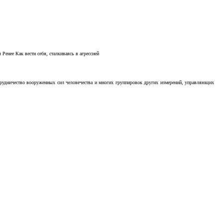
Ренее Как вести себя, сталкиваясь в агрессией
отрудничество вооруженных сил человечества и многих группировок других измерений, управляющих