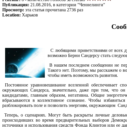
Публикация:
21.08.2016, в категории "Ченнелинги"
Просмотр:
эта статья прочитана 2736 раз
Location:
Харьков
Сооб
С любящими приветствиями от всех душ
возможно Берни Сандерсу стать следую
В нашем последнем сообщении не пере
Такого нет. Поэтому, мы расскажем о 
чтобы иметь возможность развития.
Постоянное уравновешивание вселенной обеспечивает спос
окружающих Сандерса, значительно, даже при том, что он
кандидатами, главным образом, негативна. Общие энергети
вбрасываются в коллективное сознание. Чтобы избавиться
разблокировать поле и позволить энергиям, окружающим Санде
Теперь, о сценариях. Могут быть раскрыты личные деловые
происходивших во время предварительных выборов Демокра
источники и использования средств Фонда Клинтон или ее д