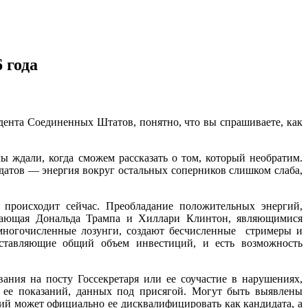
 года
дента Соединенных Штатов, понятно, что вы спрашиваете, как
 ждали, когда сможем рассказать о том, который необратим.
датов — энергия вокруг остальных соперников слишком слаба,
 происходит сейчас. Преобладание положительных энергий,
ружающая Дональда Трампа и Хиллари Клинтон, являющимися
 многочисленные лозунги, создают бесчисленные стримеры и
едставляющие общий объем инвестиций, и есть возможность
ния на посту Госсекретаря или ее соучастие в нарушениях,
 ее показаний, данных под присягой. Могут быть выявлены
й может официально ее дисквалифицировать как кандидата, а