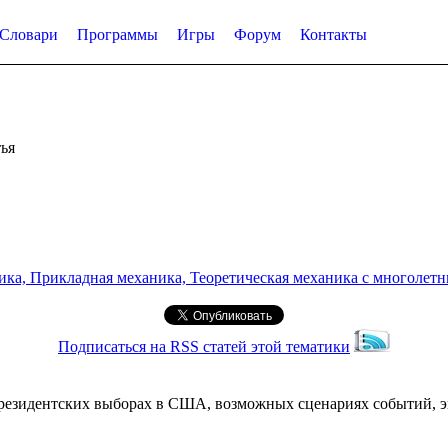
Словари
Программы
Игры
Форум
Контакты
ья
а, Прикладная механика, Теоретическая механика с многолетним
Подписаться на RSS статей этой тематики
резидентских выборах в США, возможных сценариях событий, эне