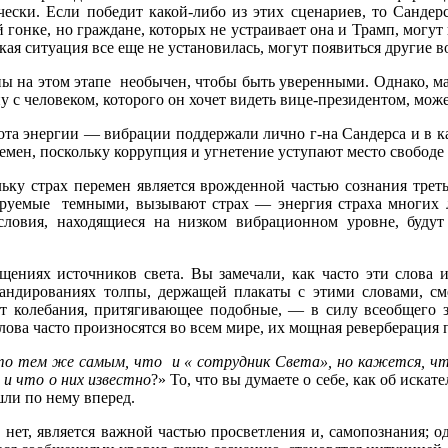
ески. Если победит какой-либо из этих сценариев, то Сандер
 гонке, но граждане, которых не устраивает она и Трамп, могут 
еская ситуация все еще не установилась, могут появиться другие
ы на этом этапе необычен, чтобы быть уверенными. Однако, ма
у с человеком, которого он хочет видеть вице-президентом, мож
бота энергии — вибрации поддержали лично г-на Сандерса и в ка
емен, поскольку коррупция и угнетение уступают место свободе
ьку страх перемен является врожденной частью сознания трет
руемые темными, вызывают страх — энергия страха многих л
условия, находящиеся на низком вибрационном уровне, буду
ениях источников света. Вы замечали, как часто эти слова
андированиях толпы, держащей плакаты с этими словами, сме
ют колебания, притягивающее подобные, — в силу всеобщего 
лова часто произносятся во всем мире, их мощная реверберация
это тем же самым, что и « сотрудник Света», но кажется, чт
и что о них известно
?» То, что вы думаете о себе, как об иска
ошли по нему вперед.
нет, является важной частью просветления и, самопознания; о