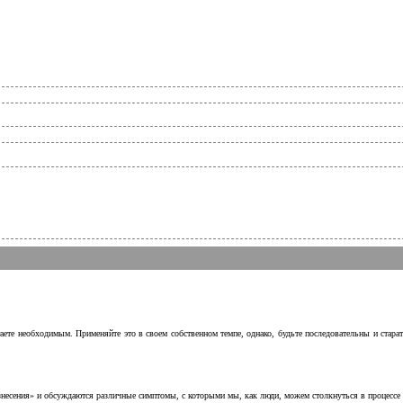
аете необходимым. Применяйте это в своем собственном темпе, однако, будьте последовательны и стара
несения» и обсуждаются различные симптомы, с которыми мы, как люди, можем столкнуться в процессе н