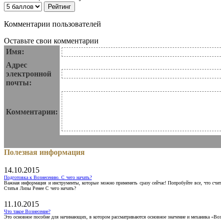
Комментарии пользователей
Оставьте свои комментарии
Имя:
Адрес
электронной
почты:
Комментарии:
Полезная информация
14.10.2015
Подготовка к Вознесению. С чего начать?
Важная информация и инструменты, которые можно применять сразу сейчас! Попробуйте все, что счит
Статья Лизы Ренее С чего начать?
11.10.2015
Что такое Вознесение?
Это основное пособие для начинающих, в котором рассматриваются основное значение и механика «Воз