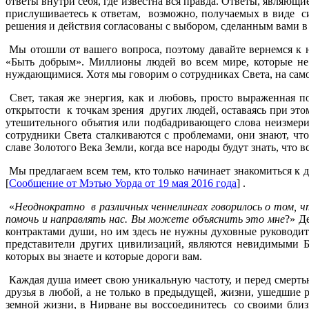
ответы внутри себя, где известна вся правда. Ответы, являю
прислушиваетесь к ответам, возможно, получаемых в виде си
решения и действия согласованы с выбором, сделанным вами в
Мы отошли от вашего вопроса, поэтому давайте вернемся к н
«Быть добрым». Миллионы людей во всем мире, которые не 
нуждающимися. Хотя мы говорим о сотрудниках Света, на самом 
Свет, такая же энергия, как и любовь, просто выраженная п
открытости к точкам зрения других людей, оставаясь при э
утешительного объятия или подбадривающего слова неизмери
сотрудники Света сталкиваются с проблемами, они знают, что
славе Золотого Века Земли, когда все народы будут знать, что
Мы предлагаем всем тем, кто только начинает знакомиться к
[
Сообщение от Мэтью Уорда от 19 мая 2016 года
] .
«
Неоднократно в различных ченнелингах говорилось о том, ч
помочь и направлять нас. Вы можете объяснить это мне
?» Д
контрактами души, но им здесь не нужны духовные руководите
представители других цивилизаций, являются невидимыми 
которых вы знаете и которые дороги вам.
Каждая душа имеет свою уникальную частоту, и перед смертью
друзья в любой, а не только в предыдущей, жизни, ушедшие 
земной жизни, в Нирване вы воссоединитесь со своими бли