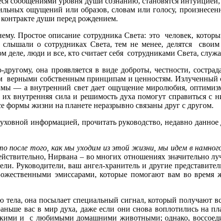
щиеся сообщениями уровня души сознанию, становятся интуицией,
льных ощущений или образов, словам или голосу, произнесенны
 контракте души перед рождением.
ему. Простое описание сотрудника Света: это человек, которы
слышали о сотрудниках Света, тем не менее, делятся своим 
деле, люди и все, кто считает себя сотрудниками Света, служат
о-другому, она проявляется в виде доброты, честности, состра
том верными собственным принципам и ценностям. Излученный
мы — а внутренний свет дает ощущение миролюбия, оптимизма 
 их внутренняя сила и решимость духа помогут справиться с н
 все формы жизни на планете неразрывно связаны друг с другом.
 духовной информацией, прочитать руководство, недавно данное
то после того, как мы уходим из этой жизни, мы идем в намно
ействительно, Нирвана – во многих отношениях значительно лу
ли. Руководители, ваш ангел-хранитель и другие представител
Божественными эмиссарами, которые помогают вам во время 
 тела, она посылает специальный сигнал, который получают вс
раньше вас в мир духа, даже если они снова воплотились на пл
зкими и с любимыми домашними животными; однако, воссоедин