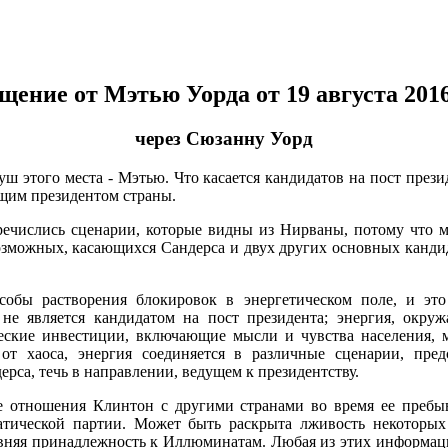
щение от Мэтью Уорда от 19 августа 2016
через Сюзанну Уорд
 этого места - Мэтью. Что касается кандидатов на пост прези
щим президентом страны.
числись сценарии, которые видны из Нирваны, потому что мы
возможных, касающихся Сандерса и двух других основных канди
обы растворения блокировок в энергетическом поле, и это
 не является кандидатом на пост президента; энергия, ок
ческие инвестиции, включающие мысли и чувства населения,
 от хаоса, энергия соединяется в различные сценарии, пр
рса, течь в направлении, ведущем к президентству.
 отношения Клинтон с другими странами во время ее пребыва
тической партии. Может быть раскрыта лживость некоторых
авняя принадлежность к Иллюминатам. Любая из этих информаци