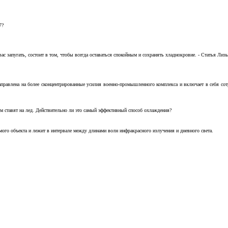
7?
с запугать, состоит в том, чтобы всегда оставаться спокойным и сохранять хладнокровие. - Статья Лизы 
аправлена на более сконцентрированные усилия военно-промышленного комплекса и включает в себя с
м ставят на лед. Действительно ли это самый эффективный способ охлаждения?
ого объекта и лежит в интервале между длинами волн инфракрасного излучения и дневного света.