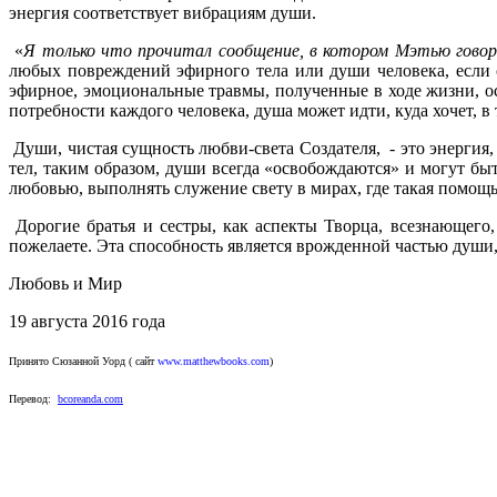
энергия соответствует вибрациям души.
«
Я только что прочитал сообщение, в котором Мэтью говор
любых повреждений эфирного тела или души человека, если 
эфирное, эмоциональные травмы, полученные в ходе жизни, ос
потребности каждого человека, душа может идти, куда хочет, в 
Души, чистая сущность любви-света Создателя, - это энергия
тел, таким образом, души всегда «освобождаются» и могут быт
любовью, выполнять служение свету в мирах, где такая помощь
Дорогие братья и сестры, как аспекты Творца, всезнающего
пожелаете. Эта способность является врожденной частью души,
Любовь и Мир
19 августа 2016 года
Принято
Сюзанной Уорд ( сайт
www.matthewbooks.com
)
Перевод:
bcoreanda.com