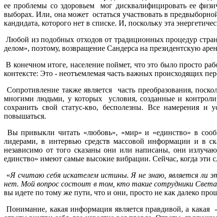
ее проблемы со здоровьем мог дисквалифицировать ее физич
выборах. Или, она может остаться участвовать в предвыборной
кандидата, которого нет в списке. И, поскольку эта энергетич
Любой из подобных отходов от традиционных процедур стран
делом», поэтому, возвращение Сандерса на президентскую арен
В конечном итоге, население поймет, что это было просто ра
контексте: Это - неотъемлемая часть важных происходящих пер
Сопротивление также является часть преобразования, поскол
многими людьми, у которых условия, созданные и контроли
сохранить свой статус-кво, бесполезны. Все намерения и 
повышаться.
Вы привыкли читать «любовь», «мир» и «единство» в сообщ
лидерами, в интервью средств массовой информации и в ск
независимо от того сказаны они или написаны, они излуча
единство» имеют самые высокие вибрации. Сейчас, когда эти с
«
Я считаю себя искателем истины. Я не знаю, является ли 
нет. Мой вопрос состоит в том, кто такие сотрудники Света 
вы идете по тому же пути, что и они, просто не как далеко пр
Понимание, какая информация является правдивой, а какая - 