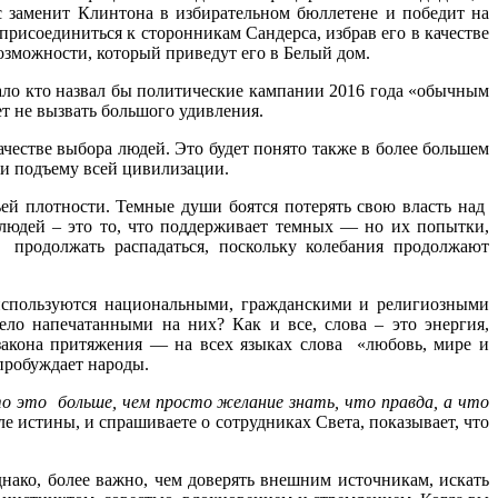
с заменит Клинтона в избирательном бюллетене и победит на
присоединиться к сторонникам Сандерса, избрав его в качестве
 возможности, который приведут его в Белый дом.
ло кто назвал бы политические кампании 2016 года «обычным
ет не вызвать большого удивления.
честве выбора людей. Это будет понято также в более большем
 и подъему всей цивилизации.
ьей плотности. Темные души боятся потерять свою власть над
юдей – это то, что поддерживает темных — но их попытки,
т продолжать распадаться, поскольку колебания продолжают
 используются национальными, гражданскими и религиозными
ло напечатанными на них? Как и все, слова – это энергия,
закона притяжения — на всех языках слова «любовь, мире и
 пробуждает народы.
о это больше, чем просто желание знать, что правда, а что
теле истины, и спрашиваете о сотрудниках Света, показывает, что
днако, более важно, чем доверять внешним источникам, искать