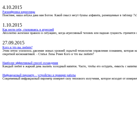
4.10.2015
Расшифровка кириллицы
Поистине, наша азбука дана нам Богом. Какой смысл несут буквы алфавита, размещенные в таблицу 7х
1.10.2015
Как вести себя, сталкиваясь в агрессией
Абсолютно железное правило в ситуациях, когда агрессивный человек или падшая сущность стремится ва
27.09.2015
Кого и что вы любите?
Этим летом усилилось давление новых уровней скрытой технологии управления сознанием, которая н
секретной космонавтикой. - Статья Лизы Ренее Кого и что вы любите?
Наиболее эффективный способ охлаждения
Каждый любит в жаркий день выпить холодный напиток. Часто, чтобы его остудить, емкость с напитко
Инфракрасный пирометр – устройство и принцип работы
Современный инфракрасный пирометр измеряет силу теплового излучения, которое исходит от измеряем