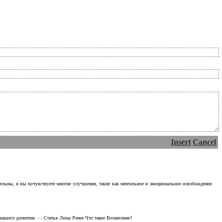
Insert
Cancel
тельны, и вы почувствуете многие улучшения, такие как ментальное и эмоциональное освобождение.
ашего развития. - - Статья Лизы Ренее Что такое Вознесение?