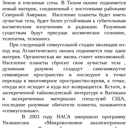
Земли и пчелиные соты. В Тихом океане поднимется
новый материк, соединенный с восточными районами
Северной Америки. Население планеты будет иметь
лучистые тела, будет более устойчивым к губительным
космическим излучениям и радиации. Разумным
существам будут присущи космическое сознание,
телепатия, телекинез.
При следующей семиугольной стадии эволюции из-
под вод Атлантического океана поднимется еще один
материк. Органическая же жизнь станет невозможной.
Население планеты сбросит свои лучистые тела ,
духовным разумом создадут самозамкнутое
семимерное пространство и последуют к точке
перехода в многомерное пространство-время, к точке,
откуда все исходит и куда все возвращается. Кстати, в
засекреченной тайноведческой литературе и Ватикана
и засекреченных материалах спецслужб США,
последние разумные обитатели планеты, называются
«семиугольные».
В 2003 году НАСА завершило программу
Уилкинсона «Микроволновое анализотропное