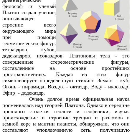
философ и ученый
Платон создал учение,
описывающее
строение всего
окружающего мира
при помощи
геометрических фигур:
тетраэдров, кубов,
додекаэдров, исокаэдров. Платоновы тела - это
совершенные стереометрические фигуры,
составленные на основе простейших
пространственных. Каждая из этих фигур
символизирует определенную стихию: Землю - куб,
Огонь - пирамида, Воздух - октаэдр, Воду - икосаэдр,
Эфир - додекаэдр.
Очень долгое время официальная наука
посмеивалась над теорией Платона. Однако в середине
прошлого столетия геологи и геофизики, изучая
происхождение и строение трещин и разломов в
земной коре и мантии планеты, обнаружили, что они
составляют упорядоченную сеть, получившую