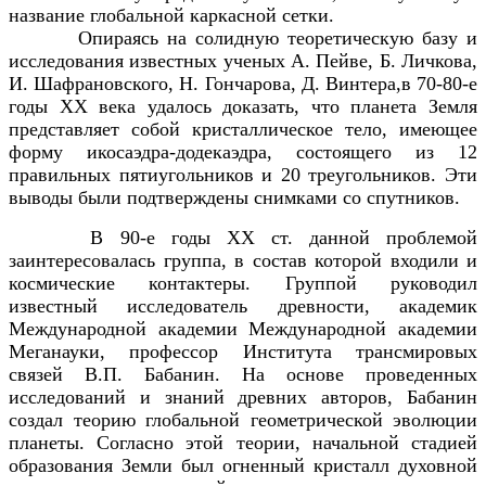
название глобальной каркасной сетки.
Опираясь на солидную теоретическую базу и
исследования известных ученых А. Пейве, Б. Личкова,
И. Шафрановского, Н. Гончарова, Д. Винтера,в 70-80-е
годы ХХ века удалось доказать, что планета Земля
представляет собой кристаллическое тело, имеющее
форму икосаэдра-додекаэдра, состоящего из 12
правильных пятиугольников и 20 треугольников. Эти
выводы были подтверждены снимками со спутников.
В 90-е годы ХХ ст. данной проблемой
заинтересовалась группа, в состав которой входили и
космические контактеры. Группой руководил
известный исследователь древности, академик
Международной академии Международной академии
Меганауки, профессор Института трансмировых
связей В.П. Бабанин. На основе проведенных
исследований и знаний древних авторов, Бабанин
создал теорию глобальной геометрической эволюции
планеты. Согласно этой теории, начальной стадией
образования Земли был огненный кристалл духовной