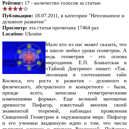
Рейтинг:
17 - количество голосов за статью
Публикация:
18.07.2011, в категории "Непознанное и
духовное развитие"
Просмотр:
эта статья прочитана 17464 раз
Location:
Ukraine
Мало кто из нас может сказать, что
в школе любил уроки геометрии. А
ведь геометрия – это основа
мироздания. Е.П. Блаватская в
«Тайной Доктрине» пишет: «Так
эволюция и соотношение тайн
Космоса, его роста и развития – духовного и
физического, абстрактного и конкретного – были,
прежде всего, записаны геометрическими
изменениями формы». Еще великий математик
древности Пифагор, известный многим своей
знаменитой теоремой, наблюдал проявления
Священной Геометрии в окружающем мире. Пифагор
и его ученики выдвинули идею о том, что числа
являются ключом к природе Вселенной. Пифагора