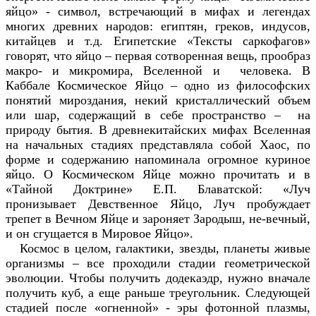
яйцо» - символ, встречающий в мифах и легендах
многих древних народов: египтян, греков, индусов,
китайцев и т.д. Египетские «Тексты саркофагов»
говорят, что яйцо – первая сотворенная вещь, прообраз
макро- и микромира, Вселенной и человека. В
Каббале Космическое Яйцо – одно из философских
понятий мироздания, некий кристаллический объем
или шар, содержащий в себе пространство – на
природу бытия. В древнекитайских мифах Вселенная
на начальных стадиях представляла собой Хаос, по
форме и содержанию напоминала огромное куриное
яйцо. О Космическом Яйце можно прочитать и в
«Тайной Доктрине» Е.П. Блаватской: «Луч
пронизывает Девственное Яйцо, Луч пробуждает
трепет в Вечном Яйце и зароняет Зародыш, не-вечный,
и он сгущается в Мировое Яйцо».
Космос в целом, галактики, звезды, планеты живые
организмы – все проходили стадии геометрической
эволюции. Чтобы получить додекаэдр, нужно вначале
получить куб, а еще раньше треугольник. Следующей
стадией после «огненной» - эры фотонной плазмы,