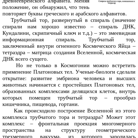
древнееврейского алфавита. Меняя
положение, он обнаружил, что тень
повторяет буквы греческого и арабского алфавитов.
Трубчатый тор, развернутый в спираль (значение
спирали нам хорошо известно – спираль ДНК,
Кундалини, скрипичный ключ и т.д.) – это змеевидная
информационная спираль. Трубчатый тор,
заключенный внутри огненного Космического Яйца –
тетраэдра – матрица создания Вселенной, космическая
ДНК всего сущего.
Но не только в Космогонии можно встретить
применение Платоновых тел. Ученые-биологи сделали
открытие: развитие эмбриона человека и высших
животных начинается с простейших Платоновых тел,
образованных комплексами делящихся клеток, внутрь
которых помещен трубчатый тор – прообраз
кишечника, пищевода, гортани.
Как происходило построение Вселенной из этого
комплекса трубчатого тора и тетраэдра? Может этот
комплекс – фронтальная проекция многомерного
пространства на структуру геометрического
трехмерного вакуума, из которого зародилась