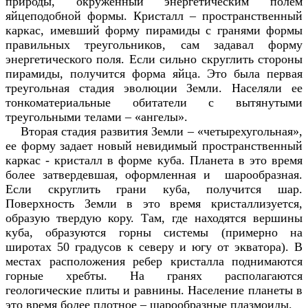
природы, окруженный энергетическим полем
яйцеподобной формы. Кристалл – пространственный
каркас, имевший форму пирамиды с гранями формы
правильных треугольников, сам задавал форму
энергетического поля. Если сильно скруглить стороны
пирамиды, получится форма яйца. Это была первая
треугольная стадия эволюции Земли. Населяли ее
тонкоматериальные обитатели с вытянутыми
треугольными телами – «ангелы».
Вторая стадия развития Земли – «четырехугольная»,
ее форму задает новый невидимый пространственный
каркас - кристалл в форме куба. Планета в это время
более затвердевшая, оформленная и шарообразная.
Если скруглить грани куба, получится шар.
Поверхность Земли в это время кристаллизуется,
образую твердую кору. Там, где находятся вершины
куба, образуются горны системы (примерно на
широтах 50 градусов к северу и югу от экватора). В
местах расположения ребер кристалла поднимаются
горные хребты. На гранях располагаются
геологические плиты и равнины. Население планеты в
это время более плотное – шарообразные плазмоиды.