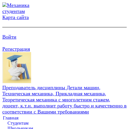
Карта сайта
Войти
Регистрация
Преподаватель дисциплины Детали машин,
Техническая механика, Прикладная механика,
Теоретическая механика с многолетним стажем,
доцент, к.т.н. выполнит работу быстро и качественно в
соответствии с Вашими требованиями
Главная
Студентам
Школьникам