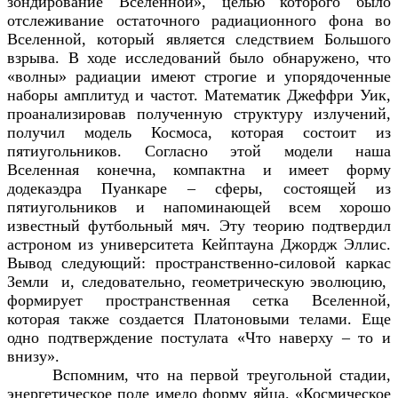
зондирование Вселенной», целью которого было
отслеживание остаточного радиационного фона во
Вселенной, который является следствием Большого
взрыва. В ходе исследований было обнаружено, что
«волны» радиации имеют строгие и упорядоченные
наборы амплитуд и частот. Математик Джеффри Уик,
проанализировав полученную структуру излучений,
получил модель Космоса, которая состоит из
пятиугольников. Согласно этой модели наша
Вселенная конечна, компактна и имеет форму
додекаэдра Пуанкаре – сферы, состоящей из
пятиугольников и напоминающей всем хорошо
известный футбольный мяч. Эту теорию подтвердил
астроном из университета Кейптауна Джордж Эллис.
Вывод следующий: пространственно-силовой каркас
Земли и, следовательно, геометрическую эволюцию,
формирует пространственная сетка Вселенной,
которая также создается Платоновыми телами. Еще
одно подтверждение постулата «Что наверху – то и
внизу».
Вспомним, что на первой треугольной стадии,
энергетическое поле имело форму яйца. «Космическое