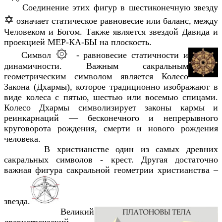
Соединение этих фигур в шестиконечную звезду
✡
означает статическое равновесие или баланс, между
Человеком и Богом. Также является звездой Давида и
проекцией МЕР-КА-БЫ на плоскость.
۞
Символ
- равновесие статичности и
динамичности. Важным сакральным
геометрическим символом является Колесо
Закона (Дхармы), которое традиционно изображают в
виде колеса с пятью, шестью или восемью спицами.
Колесо Дхармы символизирует законы кармы и
реинкарнаций — бесконечного и непрерывного
круговорота рождения, смерти и нового рождения
человека.
В христианстве один из самых древних
сакральных символов - крест. Другая достаточно
важная фигура сакральной геометрии христианства –
звезда.
Великий
древнегреческий