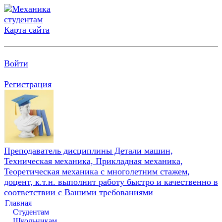
Карта сайта
Войти
Регистрация
Преподаватель дисциплины Детали машин,
Техническая механика, Прикладная механика,
Теоретическая механика с многолетним стажем,
доцент, к.т.н. выполнит работу быстро и качественно в
соответствии с Вашими требованиями
Главная
Студентам
Школьникам