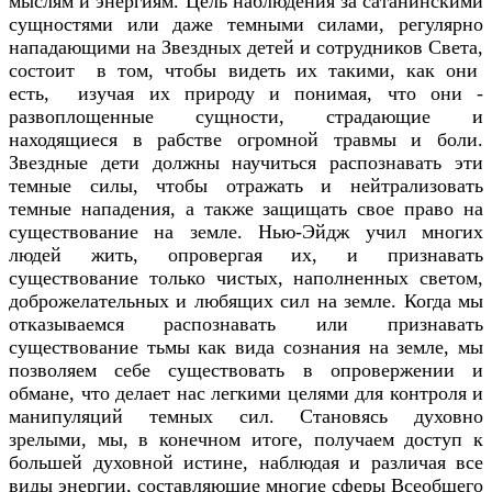
мыслям и энергиям. Цель наблюдения за сатанинскими
сущностями или даже темными силами, регулярно
нападающими на Звездных детей и сотрудников Света,
состоит в том, чтобы видеть их такими, как они
есть, изучая их природу и понимая, что они -
развоплощенные сущности, страдающие и
находящиеся в рабстве огромной травмы и боли.
Звездные дети должны научиться распознавать эти
темные силы, чтобы отражать и нейтрализовать
темные нападения, а также защищать свое право на
существование на земле. Нью-Эйдж учил многих
людей жить, опровергая их, и признавать
существование только чистых, наполненных светом,
доброжелательных и любящих сил на земле. Когда мы
отказываемся распознавать или признавать
существование тьмы как вида сознания на земле, мы
позволяем себе существовать в опровержении и
обмане, что делает нас легкими целями для контроля и
манипуляций темных сил. Становясь духовно
зрелыми, мы, в конечном итоге, получаем доступ к
большей духовной истине, наблюдая и различая все
виды энергии, составляющие многие сферы Всеобщего