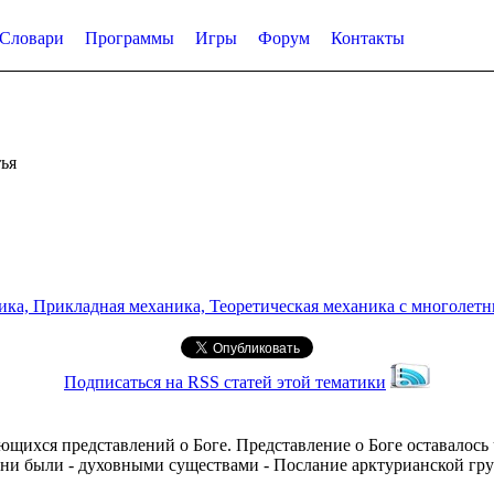
Словари
Программы
Игры
Форум
Контакты
ья
а, Прикладная механика, Теоретическая механика с многолетним
Подписаться на RSS статей этой тематики
ихся представлений о Боге. Представление о Боге оставалось ча
они были - духовными существами - Послание арктурианской гру