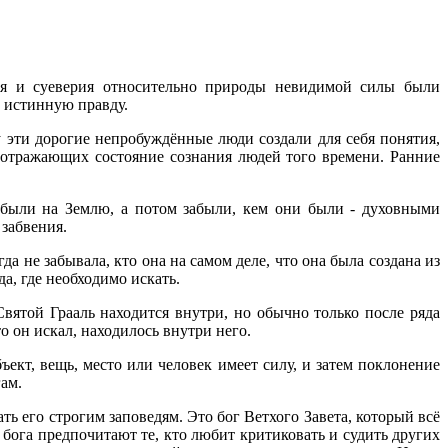
я и суеверия относительно природы невидимой силы были
ь истинную правду.
у эти дорогие непробуждённые люди создали для себя понятия,
, отражающих состояние сознания людей того времени. Ранние
рибыли на Землю, а потом забыли, кем они были - духовными
 забвения.
а не забывала, кто она на самом деле, что она была создана из
а, где необходимо искать.
вятой Грааль находится внутри, но обычно только после ряда
о он искал, находилось внутри него.
ект, вещь, место или человек имеет силу, и затем поклонение
гам.
ь его строгим заповедям. Это бог Ветхого Завета, который всё
бога предпочитают те, кто любит критиковать и судить других