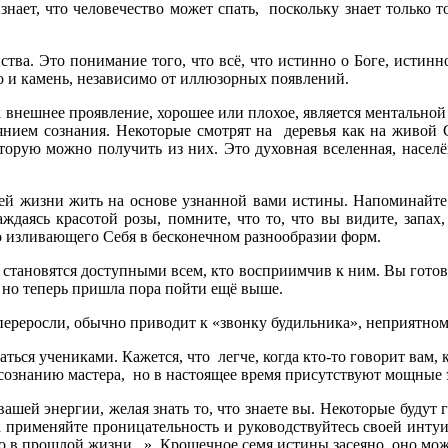
ет, что человечество может спать, поскольку знает только то, 
ва. Это понимание того, что всё, что истинно о Боге, истинно
во и камень, независимо от иллюзорных появлений.
 на внешнее проявление, хорошее или плохое, является ментальн
ием сознания. Некоторые смотрят на деревья как на живой Све
оторую можно получить из них. Это духовная вселенная, населё
ей жизни жить на основе узнанной вами истины. Напоминайте с
лаждаясь красотой розы, помните, что то, что вы видите, зап
о изливающего Себя в бесконечном разнообразии форм.
становятся доступными всем, кто восприимчив к ним. Вы готовы
 но теперь пришла пора пойти ещё выше.
переросли, обычно приводит к «звонку будильника», неприятно
аться учениками. Кажется, что легче, когда кто-то говорит вам,
сознанию мастера, но в настоящее время присутствуют мощные э
вашей энергии, желая знать то, что знаете вы. Некоторые будут
а применяйте проницательность и руководствуйтесь своей инту
то в прошлой жизни...». Крошечное семя истины засеяно, оно мож