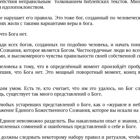
действия неправильным толкованием библейских текстов. Мног
ся идолопоклонством.
е нарушает его правила. Это тоже бог, созданный по человечес
нях жили с такими вариантами веры в бога.
 что Бога нет.
ади всех богов, созданных по подобию человека, и начать пон
Сознания, которое является Богом. Чистосердечные люди во всем
ами, и высокомерного чувства правильности своей собственной с
еловека к тому, что в определённый момент произойдёт проб
 решив, что Бога нет. Это мощный поворотный момент, конец
им умом. Есть те, кто считает, что им это удалось, но Бог 
ь, существует так много представлений о Боге.
любых устаревших представлений о Боге, как о «журавле в неб
ажение Единого Божественного Сознания, которое вы искали на
Единое невозможно разделить. Вы накапливали опыт и знания, не
копленных сомнений и ошибочных представлений о себе и Боге.
и должны следовать некоторому набору правил и ритуалов, чтоб