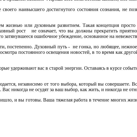
своего наивысшего достигнутого состояния сознания, не позв
м жизнью или духовным развитием. Такая концепция просто 
ховный рост не означает, что вы должны прекратить приятно 
то затянувшееся ошибочное убеждение, основанное на невежест
ти, постепенно. Духовный путь - не гонка, но любящее, нежно
росмотра постоянного освещения новостей, в то время как друг
орые удерживают вас в старой энергии. Оставаясь в курсе собы
людается, независимо от того выбора, который вы совершаете. В
 Вас никогда не осудят за ваш выбор, как жить, и никогда не отн
ишло, и вы готовы. Ваша тяжелая работа в течение многих жизне