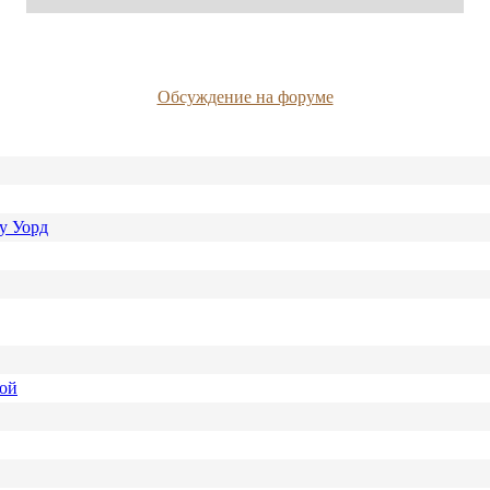
Обсуждение на форуме
у Уорд
ной