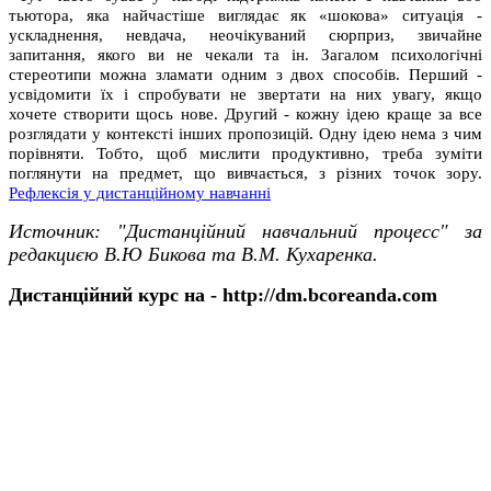
тьютора, яка найчастіше виглядає як «шокова» ситуація -
ускладнення, невдача, неочікуваний сюрприз, звичайне
запитання, якого ви не чекали та ін. Загалом психологічні
стереотипи можна зламати одним з двох способів. Перший -
усвідомити їх і спробувати не звертати на них увагу, якщо
хочете створити щось нове. Другий - кожну ідею краще за все
розглядати у контексті інших пропозицій. Одну ідею нема з чим
порівняти. Тобто, щоб мислити продуктивно, треба зуміти
поглянути на предмет, що вивчається, з різних точок зору.
Рефлексія у дистанційному навчанні
Источник: "Дистанційний навчальний процесс"
за
редакциєю В.Ю Бикова та В.М. Кухаренка.
Дистанційний курс на - http://dm.bcoreanda.com