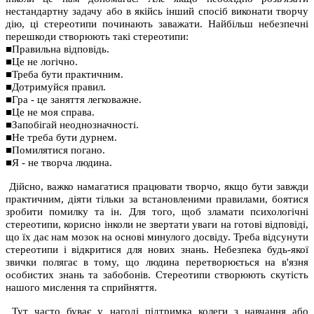
нестандартну задачу або в якійсь інший спосіб виконати творчу
дію, ці стереотипи починають заважати. Найбільш небезпечні
перешкоди створюють такі стереотипи:
■Правильна відповідь.
■Це не логічно.
■Треба бути практичним.
■Дотримуйся правил.
■Гра - це заняття легковажне.
■Це не моя справа.
■Запобігай неоднозначності.
■Не треба бути дурнем.
■Помилятися погано.
■Я - не творча людина.
Дійсно, важко намагатися працювати творчо, якщо бути завжди
практичним, діяти тільки за встановленими правилами, боятися
зробити помилку та ін. Для того, щоб зламати психологічні
стереотипи, корисно інколи не звертати уваги на готові відповіді,
що їх дає нам мозок на основі минулого досвіду. Треба відсунути
стереотипи і відкритися для нових знань. Небезпека будь-якої
звички полягає в тому, що людина перетворюється на в'язня
особистих знань та забобонів. Стереотипи створюють скутість
нашого мислення та сприйняття.
Тут часто буває у нагоді підтримка колеги з навчання або