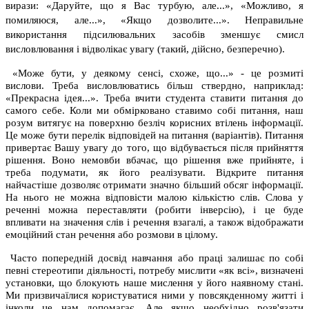
вирази: «Даруйте, що я Вас турбую, але...», «Можливо, я
помиляюся, але...», «Якщо дозволите...». Неправильне
використання підсилювальних засобів зменшує смисл
висловлювання і відволікає увагу (такий, дійсно, безперечно).
«Може бути, у деякому сенсі, схоже, що...» - це розмиті
вислови. Треба висловлюватись більш ствердно, наприклад:
«Прекрасна ідея...». Треба вчити студента ставити питання до
самого себе. Коли ми обмірковано ставимо собі питання, наш
розум витягує на поверхню безліч корисних втілень інформації.
Це може бути перелік відповідей на питання (варіантів). Питання
привертає Вашу увагу до того, що відбувається після прийняття
рішення. Воно немовби вбачає, що рішення вже прийняте, і
треба подумати, як його реалізувати. Відкрите питання
найчастіше дозволяє отримати значно більший обсяг інформації.
На нього не можна відповісти малою кількістю слів. Слова у
реченні можна переставляти (робити інверсію), і це буде
впливати на значення слів і речення взагалі, а також відображати
емоційний стан речення або розмови в цілому.
Часто попередній досвід навчання або праці залишає по собі
певні стереотипи діяльності, потребу мислити «як всі», визначені
установки, що блокують наше мислення у його наявному стані.
Ми призвичаїлися користуватися ними у повсякденному житті і
інколи це нам допомагає. Але якщо необхідно розв'язати