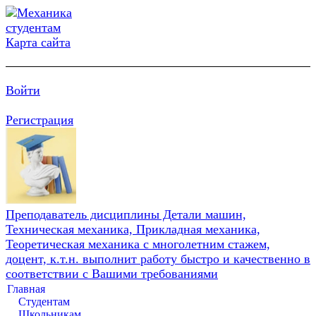
Карта сайта
Войти
Регистрация
Преподаватель дисциплины Детали машин,
Техническая механика, Прикладная механика,
Теоретическая механика с многолетним стажем,
доцент, к.т.н. выполнит работу быстро и качественно в
соответствии с Вашими требованиями
Главная
Студентам
Школьникам