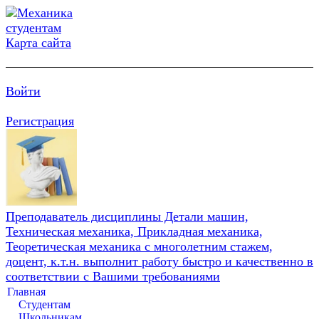
Карта сайта
Войти
Регистрация
Преподаватель дисциплины Детали машин,
Техническая механика, Прикладная механика,
Теоретическая механика с многолетним стажем,
доцент, к.т.н. выполнит работу быстро и качественно в
соответствии с Вашими требованиями
Главная
Студентам
Школьникам